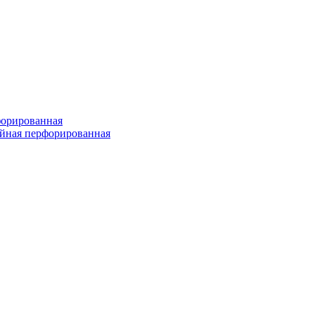
форированная
войная перфорированная