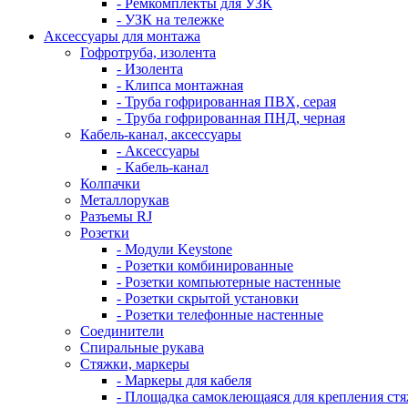
- Ремкомплекты для УЗК
- УЗК на тележке
Аксессуары для монтажа
Гофротруба, изолента
- Изолента
- Клипса монтажная
- Труба гофрированная ПВХ, серая
- Труба гофрированная ПНД, черная
Кабель-канал, аксессуары
- Аксессуары
- Кабель-канал
Колпачки
Металлорукав
Разъемы RJ
Розетки
- Модули Keystone
- Розетки комбинированные
- Розетки компьютерные настенные
- Розетки скрытой установки
- Розетки телефонные настенные
Соединители
Спиральные рукава
Стяжки, маркеры
- Маркеры для кабеля
- Площадка самоклеющаяся для крепления ст