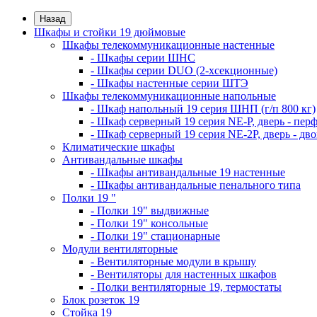
Назад
Шкафы и стойки 19 дюймовые
Шкафы телекоммуникационные настенные
- Шкафы серии ШНС
- Шкафы серии DUO (2-хсекционные)
- Шкафы настенные серии ШТЭ
Шкафы телекоммуникационные напольные
- Шкаф напольный 19 серия ШНП (г/п 800 кг)
- Шкаф серверный 19 серия NE-P, дверь - пер
- Шкаф серверный 19 серия NE-2P, дверь - д
Климатические шкафы
Антивандальные шкафы
- Шкафы антивандальные 19 настенные
- Шкафы антивандальные пенального типа
Полки 19 "
- Полки 19" выдвижные
- Полки 19" консольные
- Полки 19" стационарные
Модули вентиляторные
- Вентиляторные модули в крышу
- Вентиляторы для настенных шкафов
- Полки вентиляторные 19, термостаты
Блок розеток 19
Стойка 19