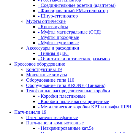
- Соединительные розетки (адаптеры)
- Фиксированный FM-аттенюатор
- Шнур-аттенюатор
Муфты оптические
- Кросс-муфты
- Муфты магистральные (ССД)
- Муфты проходные
- Муфты тупиковые
Аксессуары и расходники
- Гильзы КДЗС
- Очистители оптических разъемов
Кроссовое оборудование
Конструктивы 19
Монтажные хомуты
Оборудование типа 110
Оборудование типа KRONE (Тайвань)
Телефонные распределительные коробки
- Коробки пластиковые
- Коробки пыле-влагозащищенные
- Металлические коробки КРТ и шкафы ШРН
Патч-панели 19
Патч панели телефонные
Патч-панели компьютерные
- Неэкранированные кат.5е