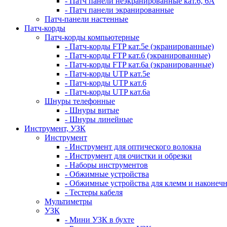
- Патч панели неэкранированные кат.6, 6А
- Патч панели экранированные
Патч-панели настенные
Патч-корды
Патч-корды компьютерные
- Патч-корды FTP кат.5е (экранированные)
- Патч-корды FTP кат.6 (экранированные)
- Патч-корды FTP кат.6а (экранированные)
- Патч-корды UTP кат.5е
- Патч-корды UTP кат.6
- Патч-корды UTP кат.6а
Шнуры телефонные
- Шнуры витые
- Шнуры линейные
Инструмент, УЗК
Инструмент
- Инструмент для оптического волокна
- Инструмент для очистки и обрезки
- Наборы инструментов
- Обжимные устройства
- Обжимные устройства для клемм и наконеч
- Тестеры кабеля
Мультиметры
УЗК
- Мини УЗК в бухте