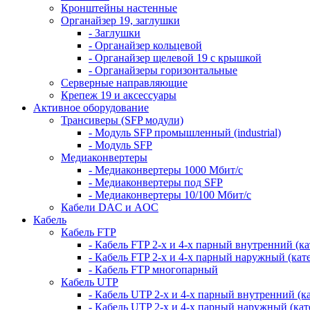
Кронштейны настенные
Органайзер 19, заглушки
- Заглушки
- Органайзер кольцевой
- Органайзер щелевой 19 с крышкой
- Органайзеры горизонтальные
Серверные направляющие
Крепеж 19 и аксессуары
Активное оборудование
Трансиверы (SFP модули)
- Модуль SFP промышленный (industrial)
- Модуль SFP
Медиаконвертеры
- Медиаконвертеры 1000 Мбит/с
- Медиаконвертеры под SFP
- Медиаконвертеры 10/100 Мбит/с
Кабели DAC и AOC
Кабель
Кабель FTP
- Кабель FTP 2-х и 4-х парный внутренний (кат
- Кабель FTP 2-х и 4-х парный наружный (кате
- Кабель FTP многопарный
Кабель UTP
- Кабель UTP 2-х и 4-х парный внутренний (кат
- Кабель UTP 2-х и 4-х парный наружный (кате