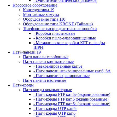
- Очистители оптических разъемов
Кроссовое оборудование
Конструктивы 19
Монтажные хомуты
Оборудование типа 110
Оборудование типа KRONE (Тайвань)
Телефонные распределительные коробки
- Коробки пластиковые
- Коробки пыле-влагозащищенные
- Металлические коробки КРТ и шкафы
ШРН
Патч-панели 19
Патч панели телефонные
Патч-панели компьютерные
- Неэкранированные кат.5е
- Патч панели неэкранированные кат.6, 6А
- Патч панели экранированные
Патч-панели настенные
Патч-корды
Патч-корды компьютерные
- Патч-корды FTP кат.5е (экранированные)
- Патч-корды FTP кат.6 (экранированные)
- Патч-корды FTP кат.6а (экранированные)
- Патч-корды UTP кат.5е
- Патч-корды UTP кат.6