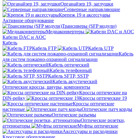
Органайзер 19, заглушки
Серверные направляющие
Крепеж 19 и аксессуары
Активное оборудование
Трансиверы (SFP модули)
Медиаконвертеры
Кабели DAC и AOC
Кабель
Кабель FTP
Кабель UTP
Кабель
для систем пожарно-охранной сигнализации
Кабель оптический
Кабель телефонный
Кабель SFTP, SSTP
Кабель акустический
Оптические кроссы, шнуры, компоненты
Кроссы оптические на
DIN-рейку
Кроссы оптические 19
Кроссы оптические
настенные
Оптические патч корды
Оптические разъемы
Оптические розетки,
аттенюаторы
Муфты оптические
Аксессуары и расходники
Кроссовое оборудование