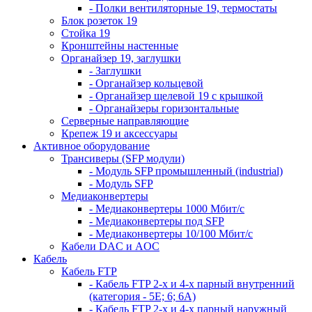
- Полки вентиляторные 19, термостаты
Блок розеток 19
Стойка 19
Кронштейны настенные
Органайзер 19, заглушки
- Заглушки
- Органайзер кольцевой
- Органайзер щелевой 19 с крышкой
- Органайзеры горизонтальные
Серверные направляющие
Крепеж 19 и аксессуары
Активное оборудование
Трансиверы (SFP модули)
- Модуль SFP промышленный (industrial)
- Модуль SFP
Медиаконвертеры
- Медиаконвертеры 1000 Мбит/с
- Медиаконвертеры под SFP
- Медиаконвертеры 10/100 Мбит/с
Кабели DAC и AOC
Кабель
Кабель FTP
- Кабель FTP 2-х и 4-х парный внутренний
(категория - 5Е; 6; 6А)
- Кабель FTP 2-х и 4-х парный наружный