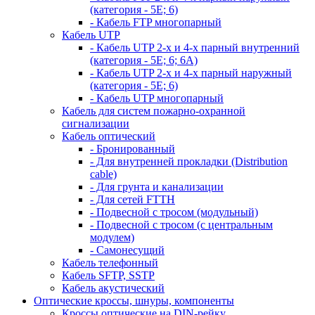
(категория - 5Е; 6)
- Кабель FTP многопарный
Кабель UTP
- Кабель UTP 2-х и 4-х парный внутренний
(категория - 5Е; 6; 6А)
- Кабель UTP 2-х и 4-х парный наружный
(категория - 5Е; 6)
- Кабель UTP многопарный
Кабель для систем пожарно-охранной
сигнализации
Кабель оптический
- Бронированный
- Для внутренней прокладки (Distribution
cable)
- Для грунта и канализации
- Для сетей FTTH
- Подвесной с тросом (модульный)
- Подвесной с тросом (с центральным
модулем)
- Самонесущий
Кабель телефонный
Кабель SFTP, SSTP
Кабель акустический
Оптические кроссы, шнуры, компоненты
Кроссы оптические на DIN-рейку