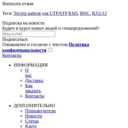
Написать отзыв
Теги:
Тестер кабеля для UTP/STP RJ45
,
BNC
,
RJ11/12
Подписка на новости
Будьте в курсе новых акций и спецпредложений!
Подписаться
Ознакомлен и согласен с текстом
Политика
конфиденциальности
Контакты
ИНФОРМАЦИЯ
О
нас
Доставка
Как
заказать
Контакты
ДОПОЛНИТЕЛЬНО
Производители
Новости
Статьи
Карта