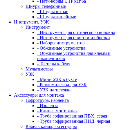
- Патч-корды UTP кат.6а
Шнуры телефонные
- Шнуры витые
- Шнуры линейные
Инструмент, УЗК
Инструмент
- Инструмент для оптического волокна
- Инструмент для очистки и обрезки
- Наборы инструментов
- Обжимные устройства
- Обжимные устройства для клемм и
наконечников
- Тестеры кабеля
Мультиметры
УЗК
- Мини УЗК в бухте
- Ремкомплекты для УЗК
- УЗК на тележке
Аксессуары для монтажа
Гофротруба, изолента
- Изолента
- Клипса монтажная
- Труба гофрированная ПВХ, серая
- Труба гофрированная ПНД, черная
Кабель-канал, аксессуары