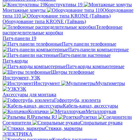
Конструктивы 19
Монтажные хомуты
Оборудование
типа 110
Оборудование типа KRONE (Тайвань)
Телефонные
распределительные коробки
Патч-панели 19
Патч панели телефонные
Патч-панели компьютерные
Патч-панели настенные
Патч-корды
Патч-корды компьютерные
Шнуры телефонные
Инструмент, УЗК
Инструмент
Мультиметры
УЗК
Аксессуары для монтажа
Гофротруба, изолента
Кабель-канал, аксессуары
Колпачки
Металлорукав
Разъемы RJ
Розетки
Соединители
Спиральные рукава
Стяжки, маркеры
ЭЛЕКТРИКА
Коробки распаячные