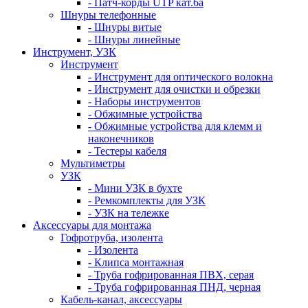
- Патч-корды UTP кат.6а
Шнуры телефонные
- Шнуры витые
- Шнуры линейные
Инструмент, УЗК
Инструмент
- Инструмент для оптического волокна
- Инструмент для очистки и обрезки
- Наборы инструментов
- Обжимные устройства
- Обжимные устройства для клемм и
наконечников
- Тестеры кабеля
Мультиметры
УЗК
- Мини УЗК в бухте
- Ремкомплекты для УЗК
- УЗК на тележке
Аксессуары для монтажа
Гофротруба, изолента
- Изолента
- Клипса монтажная
- Труба гофрированная ПВХ, серая
- Труба гофрированная ПНД, черная
Кабель-канал, аксессуары