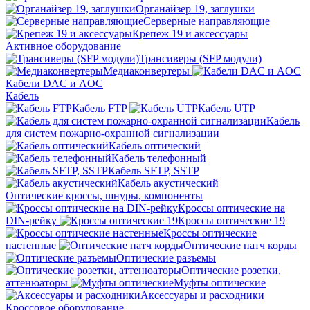
Органайзер 19, заглушки
Серверные направляющие
Крепеж 19 и аксессуары
Активное оборудование
Трансиверы (SFP модули)
Медиаконвертеры
Кабели DAC и AOC
Кабель
Кабель FTP
Кабель UTP
Кабель
для систем пожарно-охранной сигнализации
Кабель оптический
Кабель телефонный
Кабель SFTP, SSTP
Кабель акустический
Оптические кроссы, шнуры, компоненты
Кроссы оптические на
DIN-рейку
Кроссы оптические 19
Кроссы оптические
настенные
Оптические патч корды
Оптические разъемы
Оптические розетки,
аттенюаторы
Муфты оптические
Аксессуары и расходники
Кроссовое оборудование