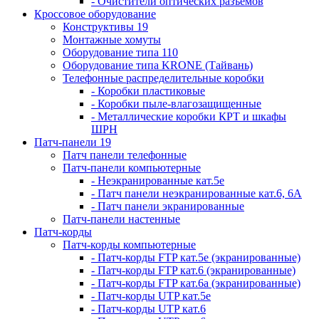
- Очистители оптических разъемов
Кроссовое оборудование
Конструктивы 19
Монтажные хомуты
Оборудование типа 110
Оборудование типа KRONE (Тайвань)
Телефонные распределительные коробки
- Коробки пластиковые
- Коробки пыле-влагозащищенные
- Металлические коробки КРТ и шкафы
ШРН
Патч-панели 19
Патч панели телефонные
Патч-панели компьютерные
- Неэкранированные кат.5е
- Патч панели неэкранированные кат.6, 6А
- Патч панели экранированные
Патч-панели настенные
Патч-корды
Патч-корды компьютерные
- Патч-корды FTP кат.5е (экранированные)
- Патч-корды FTP кат.6 (экранированные)
- Патч-корды FTP кат.6а (экранированные)
- Патч-корды UTP кат.5е
- Патч-корды UTP кат.6