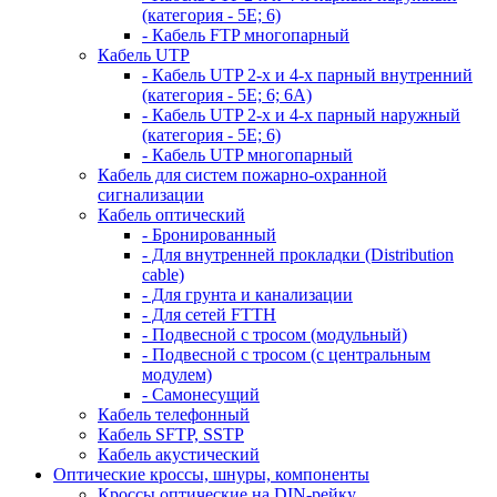
(категория - 5Е; 6)
- Кабель FTP многопарный
Кабель UTP
- Кабель UTP 2-х и 4-х парный внутренний
(категория - 5Е; 6; 6А)
- Кабель UTP 2-х и 4-х парный наружный
(категория - 5Е; 6)
- Кабель UTP многопарный
Кабель для систем пожарно-охранной
сигнализации
Кабель оптический
- Бронированный
- Для внутренней прокладки (Distribution
cable)
- Для грунта и канализации
- Для сетей FTTH
- Подвесной с тросом (модульный)
- Подвесной с тросом (с центральным
модулем)
- Самонесущий
Кабель телефонный
Кабель SFTP, SSTP
Кабель акустический
Оптические кроссы, шнуры, компоненты
Кроссы оптические на DIN-рейку