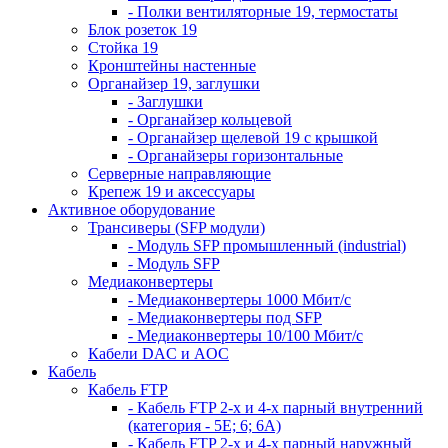
- Полки вентиляторные 19, термостаты
Блок розеток 19
Стойка 19
Кронштейны настенные
Органайзер 19, заглушки
- Заглушки
- Органайзер кольцевой
- Органайзер щелевой 19 с крышкой
- Органайзеры горизонтальные
Серверные направляющие
Крепеж 19 и аксессуары
Активное оборудование
Трансиверы (SFP модули)
- Модуль SFP промышленный (industrial)
- Модуль SFP
Медиаконвертеры
- Медиаконвертеры 1000 Мбит/с
- Медиаконвертеры под SFP
- Медиаконвертеры 10/100 Мбит/с
Кабели DAC и AOC
Кабель
Кабель FTP
- Кабель FTP 2-х и 4-х парный внутренний
(категория - 5Е; 6; 6А)
- Кабель FTP 2-х и 4-х парный наружный