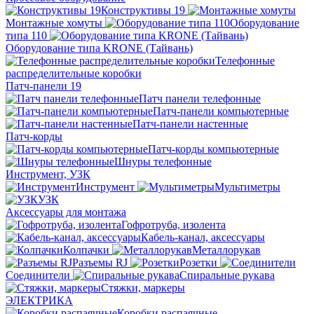
Конструктивы 19
Монтажные хомуты
Оборудование
типа 110
Оборудование типа KRONE (Тайвань)
Телефонные
распределительные коробки
Патч-панели 19
Патч панели телефонные
Патч-панели компьютерные
Патч-панели настенные
Патч-корды
Патч-корды компьютерные
Шнуры телефонные
Инструмент, УЗК
Инструмент
Мультиметры
УЗК
Аксессуары для монтажа
Гофротруба, изолента
Кабель-канал, аксессуары
Колпачки
Металлорукав
Разъемы RJ
Розетки
Соединители
Спиральные рукава
Стяжки, маркеры
ЭЛЕКТРИКА
Коробки распаячные