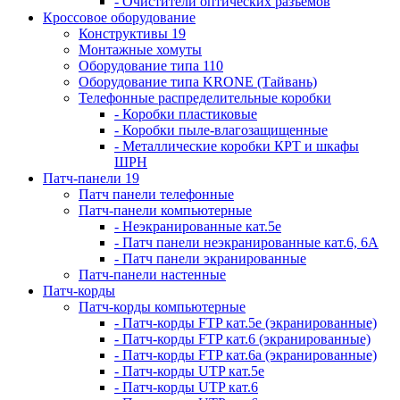
- Очистители оптических разъемов
Кроссовое оборудование
Конструктивы 19
Монтажные хомуты
Оборудование типа 110
Оборудование типа KRONE (Тайвань)
Телефонные распределительные коробки
- Коробки пластиковые
- Коробки пыле-влагозащищенные
- Металлические коробки КРТ и шкафы
ШРН
Патч-панели 19
Патч панели телефонные
Патч-панели компьютерные
- Неэкранированные кат.5е
- Патч панели неэкранированные кат.6, 6А
- Патч панели экранированные
Патч-панели настенные
Патч-корды
Патч-корды компьютерные
- Патч-корды FTP кат.5е (экранированные)
- Патч-корды FTP кат.6 (экранированные)
- Патч-корды FTP кат.6а (экранированные)
- Патч-корды UTP кат.5е
- Патч-корды UTP кат.6