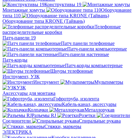
Конструктивы 19
Монтажные хомуты
Оборудование
типа 110
Оборудование типа KRONE (Тайвань)
Телефонные
распределительные коробки
Патч-панели 19
Патч панели телефонные
Патч-панели компьютерные
Патч-панели настенные
Патч-корды
Патч-корды компьютерные
Шнуры телефонные
Инструмент, УЗК
Инструмент
Мультиметры
УЗК
Аксессуары для монтажа
Гофротруба, изолента
Кабель-канал, аксессуары
Колпачки
Металлорукав
Разъемы RJ
Розетки
Соединители
Спиральные рукава
Стяжки, маркеры
ЭЛЕКТРИКА
Коробки распаячные