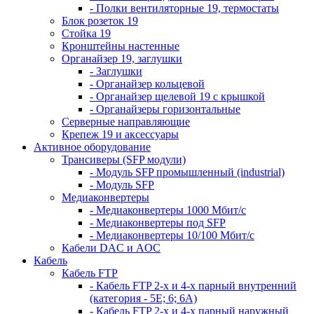
- Полки вентиляторные 19, термостаты
Блок розеток 19
Стойка 19
Кронштейны настенные
Органайзер 19, заглушки
- Заглушки
- Органайзер кольцевой
- Органайзер щелевой 19 с крышкой
- Органайзеры горизонтальные
Серверные направляющие
Крепеж 19 и аксессуары
Активное оборудование
Трансиверы (SFP модули)
- Модуль SFP промышленный (industrial)
- Модуль SFP
Медиаконвертеры
- Медиаконвертеры 1000 Мбит/с
- Медиаконвертеры под SFP
- Медиаконвертеры 10/100 Мбит/с
Кабели DAC и AOC
Кабель
Кабель FTP
- Кабель FTP 2-х и 4-х парный внутренний
(категория - 5Е; 6; 6А)
- Кабель FTP 2-х и 4-х парный наружный