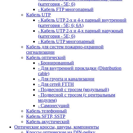
(категория - 5Е; 6)
- Кабель FTP многопарный
Кабель UTP
- Кабель UTP 2-х и 4-х парный внутренний
(категория - 5Е; 6; 6А)
- Кабель UTP 2-х и 4-х парный наружный
(категория - 5Е; 6)
- Кабель UTP многопарный
Кабель для систем пожарно-охранной
сигнализации
Кабель оптический
- Бронированный
- Для внутренней прокладки (Distribution
cable)
- Для грунта и канализации
- Для сетей FTTH
- Подвесной с тросом (модульный)
- Подвесной с тросом (с центральным
модулем)
- Самонесущий
Кабель телефонный
Кабель SFTP, SSTP
Кабель акустический
Оптические кроссы, шнуры, компоненты
Кроссы оптические на DIN-рейку