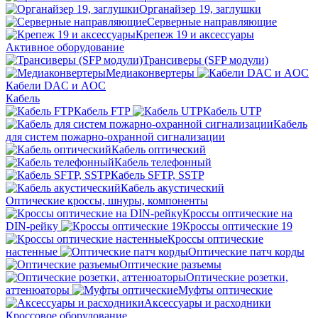
Органайзер 19, заглушки
Серверные направляющие
Крепеж 19 и аксессуары
Активное оборудование
Трансиверы (SFP модули)
Медиаконвертеры
Кабели DAC и AOC
Кабель
Кабель FTP
Кабель UTP
Кабель
для систем пожарно-охранной сигнализации
Кабель оптический
Кабель телефонный
Кабель SFTP, SSTP
Кабель акустический
Оптические кроссы, шнуры, компоненты
Кроссы оптические на
DIN-рейку
Кроссы оптические 19
Кроссы оптические
настенные
Оптические патч корды
Оптические разъемы
Оптические розетки,
аттенюаторы
Муфты оптические
Аксессуары и расходники
Кроссовое оборудование