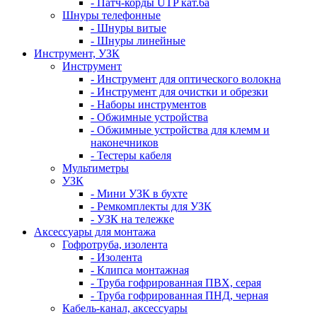
- Патч-корды UTP кат.6а
Шнуры телефонные
- Шнуры витые
- Шнуры линейные
Инструмент, УЗК
Инструмент
- Инструмент для оптического волокна
- Инструмент для очистки и обрезки
- Наборы инструментов
- Обжимные устройства
- Обжимные устройства для клемм и
наконечников
- Тестеры кабеля
Мультиметры
УЗК
- Мини УЗК в бухте
- Ремкомплекты для УЗК
- УЗК на тележке
Аксессуары для монтажа
Гофротруба, изолента
- Изолента
- Клипса монтажная
- Труба гофрированная ПВХ, серая
- Труба гофрированная ПНД, черная
Кабель-канал, аксессуары