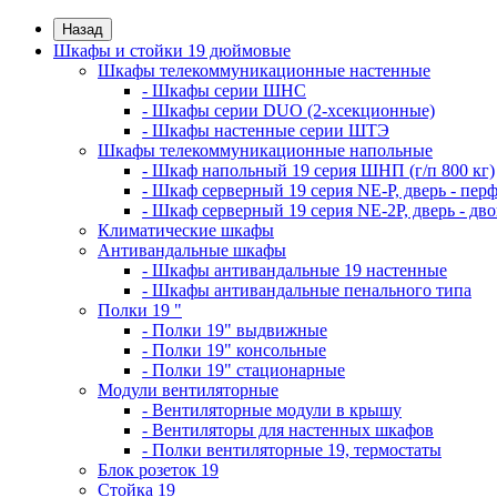
Назад
Шкафы и стойки 19 дюймовые
Шкафы телекоммуникационные настенные
- Шкафы серии ШНС
- Шкафы серии DUO (2-хсекционные)
- Шкафы настенные серии ШТЭ
Шкафы телекоммуникационные напольные
- Шкаф напольный 19 серия ШНП (г/п 800 кг)
- Шкаф серверный 19 серия NE-P, дверь - пер
- Шкаф серверный 19 серия NE-2P, дверь - д
Климатические шкафы
Антивандальные шкафы
- Шкафы антивандальные 19 настенные
- Шкафы антивандальные пенального типа
Полки 19 "
- Полки 19" выдвижные
- Полки 19" консольные
- Полки 19" стационарные
Модули вентиляторные
- Вентиляторные модули в крышу
- Вентиляторы для настенных шкафов
- Полки вентиляторные 19, термостаты
Блок розеток 19
Стойка 19