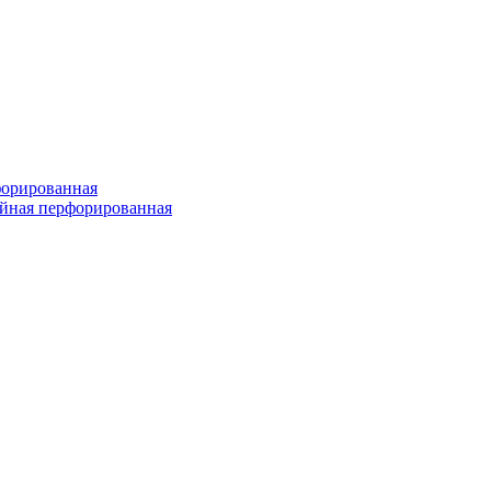
форированная
войная перфорированная