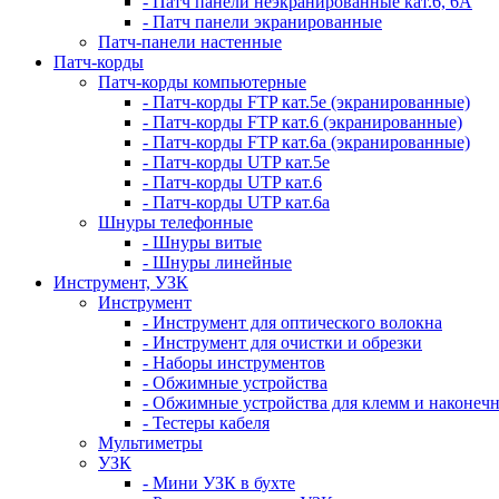
- Патч панели неэкранированные кат.6, 6А
- Патч панели экранированные
Патч-панели настенные
Патч-корды
Патч-корды компьютерные
- Патч-корды FTP кат.5е (экранированные)
- Патч-корды FTP кат.6 (экранированные)
- Патч-корды FTP кат.6а (экранированные)
- Патч-корды UTP кат.5е
- Патч-корды UTP кат.6
- Патч-корды UTP кат.6а
Шнуры телефонные
- Шнуры витые
- Шнуры линейные
Инструмент, УЗК
Инструмент
- Инструмент для оптического волокна
- Инструмент для очистки и обрезки
- Наборы инструментов
- Обжимные устройства
- Обжимные устройства для клемм и наконеч
- Тестеры кабеля
Мультиметры
УЗК
- Мини УЗК в бухте