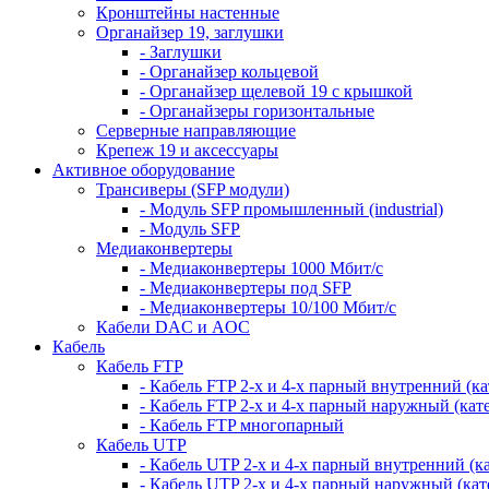
Кронштейны настенные
Органайзер 19, заглушки
- Заглушки
- Органайзер кольцевой
- Органайзер щелевой 19 с крышкой
- Органайзеры горизонтальные
Серверные направляющие
Крепеж 19 и аксессуары
Активное оборудование
Трансиверы (SFP модули)
- Модуль SFP промышленный (industrial)
- Модуль SFP
Медиаконвертеры
- Медиаконвертеры 1000 Мбит/с
- Медиаконвертеры под SFP
- Медиаконвертеры 10/100 Мбит/с
Кабели DAC и AOC
Кабель
Кабель FTP
- Кабель FTP 2-х и 4-х парный внутренний (кат
- Кабель FTP 2-х и 4-х парный наружный (кате
- Кабель FTP многопарный
Кабель UTP
- Кабель UTP 2-х и 4-х парный внутренний (кат
- Кабель UTP 2-х и 4-х парный наружный (кате