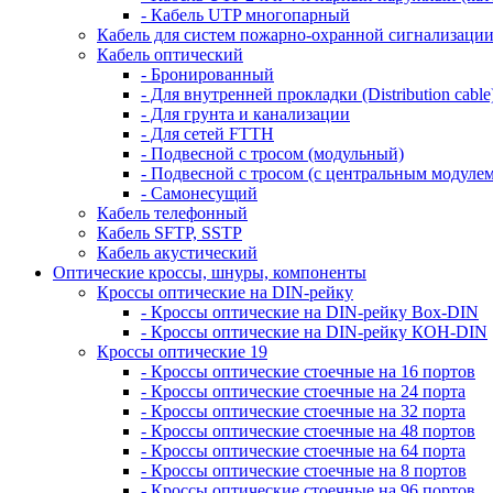
- Кабель UTP многопарный
Кабель для систем пожарно-охранной сигнализаци
Кабель оптический
- Бронированный
- Для внутренней прокладки (Distribution cable
- Для грунта и канализации
- Для сетей FTTH
- Подвесной с тросом (модульный)
- Подвесной с тросом (с центральным модулем
- Самонесущий
Кабель телефонный
Кабель SFTP, SSTP
Кабель акустический
Оптические кроссы, шнуры, компоненты
Кроссы оптические на DIN-рейку
- Кроссы оптические на DIN-рейку Box-DIN
- Кроссы оптические на DIN-рейку КОН-DIN
Кроссы оптические 19
- Кроссы оптические стоечные на 16 портов
- Кроссы оптические стоечные на 24 порта
- Кроссы оптические стоечные на 32 порта
- Кроссы оптические стоечные на 48 портов
- Кроссы оптические стоечные на 64 порта
- Кроссы оптические стоечные на 8 портов
- Кроссы оптические стоечные на 96 портов