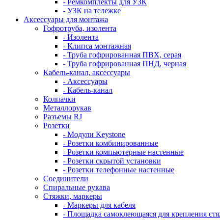
- Ремкомплекты для УЗК
- УЗК на тележке
Аксессуары для монтажа
Гофротруба, изолента
- Изолента
- Клипса монтажная
- Труба гофрированная ПВХ, серая
- Труба гофрированная ПНД, черная
Кабель-канал, аксессуары
- Аксессуары
- Кабель-канал
Колпачки
Металлорукав
Разъемы RJ
Розетки
- Модули Keystone
- Розетки комбинированные
- Розетки компьютерные настенные
- Розетки скрытой установки
- Розетки телефонные настенные
Соединители
Спиральные рукава
Стяжки, маркеры
- Маркеры для кабеля
- Площадка самоклеющаяся для крепления ст