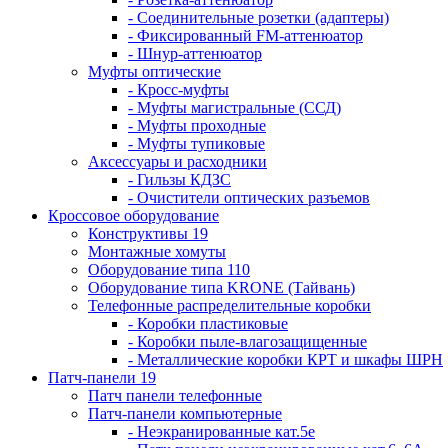
- Соединительные розетки (адаптеры)
- Фиксированный FM-аттенюатор
- Шнур-аттенюатор
Муфты оптические
- Кросс-муфты
- Муфты магистральные (ССД)
- Муфты проходные
- Муфты тупиковые
Аксессуары и расходники
- Гильзы КДЗС
- Очистители оптических разъемов
Кроссовое оборудование
Конструктивы 19
Монтажные хомуты
Оборудование типа 110
Оборудование типа KRONE (Тайвань)
Телефонные распределительные коробки
- Коробки пластиковые
- Коробки пыле-влагозащищенные
- Металлические коробки КРТ и шкафы ШРН
Патч-панели 19
Патч панели телефонные
Патч-панели компьютерные
- Неэкранированные кат.5е