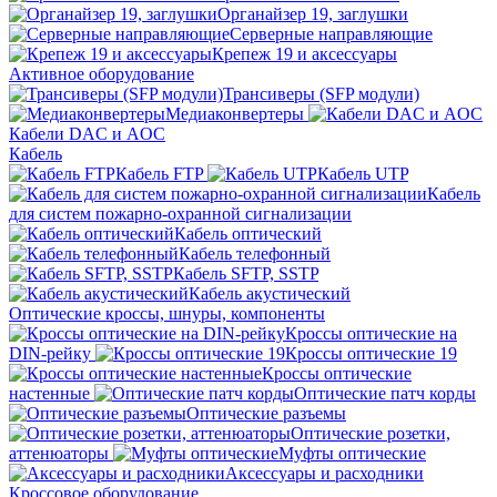
Органайзер 19, заглушки
Серверные направляющие
Крепеж 19 и аксессуары
Активное оборудование
Трансиверы (SFP модули)
Медиаконвертеры
Кабели DAC и AOC
Кабель
Кабель FTP
Кабель UTP
Кабель
для систем пожарно-охранной сигнализации
Кабель оптический
Кабель телефонный
Кабель SFTP, SSTP
Кабель акустический
Оптические кроссы, шнуры, компоненты
Кроссы оптические на
DIN-рейку
Кроссы оптические 19
Кроссы оптические
настенные
Оптические патч корды
Оптические разъемы
Оптические розетки,
аттенюаторы
Муфты оптические
Аксессуары и расходники
Кроссовое оборудование