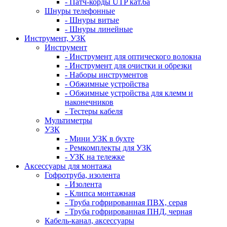
- Патч-корды UTP кат.6а
Шнуры телефонные
- Шнуры витые
- Шнуры линейные
Инструмент, УЗК
Инструмент
- Инструмент для оптического волокна
- Инструмент для очистки и обрезки
- Наборы инструментов
- Обжимные устройства
- Обжимные устройства для клемм и
наконечников
- Тестеры кабеля
Мультиметры
УЗК
- Мини УЗК в бухте
- Ремкомплекты для УЗК
- УЗК на тележке
Аксессуары для монтажа
Гофротруба, изолента
- Изолента
- Клипса монтажная
- Труба гофрированная ПВХ, серая
- Труба гофрированная ПНД, черная
Кабель-канал, аксессуары