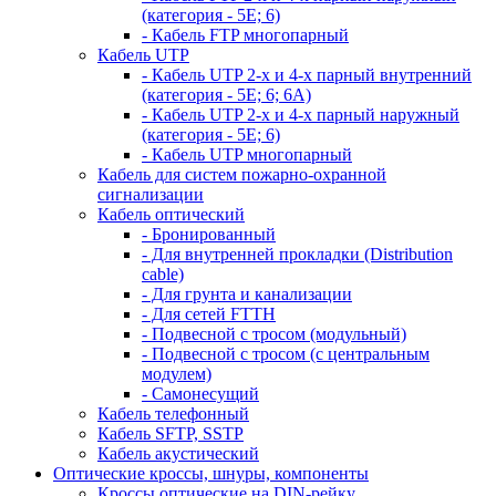
(категория - 5Е; 6)
- Кабель FTP многопарный
Кабель UTP
- Кабель UTP 2-х и 4-х парный внутренний
(категория - 5Е; 6; 6А)
- Кабель UTP 2-х и 4-х парный наружный
(категория - 5Е; 6)
- Кабель UTP многопарный
Кабель для систем пожарно-охранной
сигнализации
Кабель оптический
- Бронированный
- Для внутренней прокладки (Distribution
cable)
- Для грунта и канализации
- Для сетей FTTH
- Подвесной с тросом (модульный)
- Подвесной с тросом (с центральным
модулем)
- Самонесущий
Кабель телефонный
Кабель SFTP, SSTP
Кабель акустический
Оптические кроссы, шнуры, компоненты
Кроссы оптические на DIN-рейку