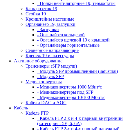
- Полки вентиляторные 19, термостаты
Блок розеток 19
Стойка 19
Кронштейны настенные
Органайзер 19, заглушки
- Заглушки
- Органайзер кольцевой
- Органайзер щелевой 19 с крышкой
- Органайзеры горизонтальные
Серверные направляющие
Крепеж 19 и аксессуары
Активное оборудование
Трансиверы (SFP модули)
- Модуль SFP промышленный (industrial)
- Модуль SFP
Медиаконвертеры
- Медиаконвертеры 1000 Мбит/с
- Медиаконвертеры под SFP
- Медиаконвертеры 10/100 Мбит/с
Кабели DAC и AOC
Кабель
Кабель FTP
- Кабель FTP 2-х и 4-х парный внутренний
(категория - 5Е; 6; 6А)
- Кабель FTP 2-х и 4-х парный наружный