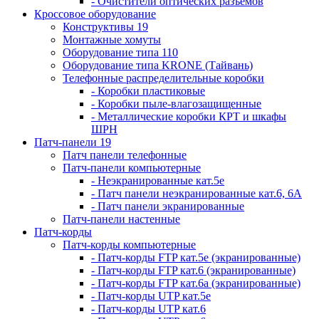
- Очистители оптических разъемов
Кроссовое оборудование
Конструктивы 19
Монтажные хомуты
Оборудование типа 110
Оборудование типа KRONE (Тайвань)
Телефонные распределительные коробки
- Коробки пластиковые
- Коробки пыле-влагозащищенные
- Металлические коробки КРТ и шкафы
ШРН
Патч-панели 19
Патч панели телефонные
Патч-панели компьютерные
- Неэкранированные кат.5е
- Патч панели неэкранированные кат.6, 6А
- Патч панели экранированные
Патч-панели настенные
Патч-корды
Патч-корды компьютерные
- Патч-корды FTP кат.5е (экранированные)
- Патч-корды FTP кат.6 (экранированные)
- Патч-корды FTP кат.6а (экранированные)
- Патч-корды UTP кат.5е
- Патч-корды UTP кат.6