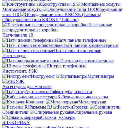
Конструктивы 19
Монтажные хомуты
Оборудование
типа 110
Оборудование типа KRONE (Тайвань)
Телефонные
распределительные коробки
Патч-панели 19
Патч панели телефонные
Патч-панели компьютерные
Патч-панели настенные
Патч-корды
Патч-корды компьютерные
Шнуры телефонные
Инструмент, УЗК
Инструмент
Мультиметры
УЗК
Аксессуары для монтажа
Гофротруба, изолента
Кабель-канал, аксессуары
Колпачки
Металлорукав
Разъемы RJ
Розетки
Соединители
Спиральные рукава
Стяжки, маркеры
ЭЛЕКТРИКА
Коробки распаячные