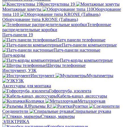
Конструктивы 19
Монтажные хомуты
Оборудование
типа 110
Оборудование типа KRONE (Тайвань)
Телефонные
распределительные коробки
Патч-панели 19
Патч панели телефонные
Патч-панели компьютерные
Патч-панели настенные
Патч-корды
Патч-корды компьютерные
Шнуры телефонные
Инструмент, УЗК
Инструмент
Мультиметры
УЗК
Аксессуары для монтажа
Гофротруба, изолента
Кабель-канал, аксессуары
Колпачки
Металлорукав
Разъемы RJ
Розетки
Соединители
Спиральные рукава
Стяжки, маркеры
ЭЛЕКТРИКА
Коробки распаячные