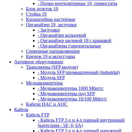
- Полки вентиляторные 19, термостаты
Блок розеток 19
Стойка 19
Кронштейны настенные
Органайзер 19, заглушки
- Заглушки
- Органайзер кольцевой
- Органайзер щелевой 19 с крышкой
- Органайзеры горизонтальные
Серверные направляющие
Крепеж 19 и аксессуары
Активное оборудование
Трансиверы (SFP модули)
- Модуль SFP промышленный (industrial)
- Модуль SFP
Медиаконвертеры
- Медиаконвертеры 1000 Мбит/с
- Медиаконвертеры под SFP
- Медиаконвертеры 10/100 Мбит/с
Кабели DAC и AOC
Кабель
Кабель FTP
- Кабель FTP 2-х и 4-х парный внутренний
(категория - 5Е; 6; 6А)
- Кабель FTP 2-х и 4-х парный наружный