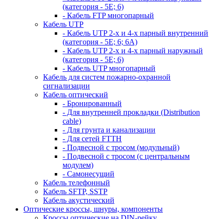
(категория - 5Е; 6)
- Кабель FTP многопарный
Кабель UTP
- Кабель UTP 2-х и 4-х парный внутренний
(категория - 5Е; 6; 6А)
- Кабель UTP 2-х и 4-х парный наружный
(категория - 5Е; 6)
- Кабель UTP многопарный
Кабель для систем пожарно-охранной
сигнализации
Кабель оптический
- Бронированный
- Для внутренней прокладки (Distribution
cable)
- Для грунта и канализации
- Для сетей FTTH
- Подвесной с тросом (модульный)
- Подвесной с тросом (с центральным
модулем)
- Самонесущий
Кабель телефонный
Кабель SFTP, SSTP
Кабель акустический
Оптические кроссы, шнуры, компоненты
Кроссы оптические на DIN-рейку