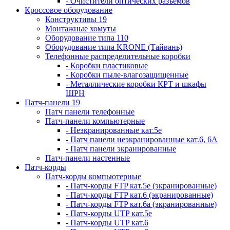
- Очистители оптических разъемов
Кроссовое оборудование
Конструктивы 19
Монтажные хомуты
Оборудование типа 110
Оборудование типа KRONE (Тайвань)
Телефонные распределительные коробки
- Коробки пластиковые
- Коробки пыле-влагозащищенные
- Металлические коробки КРТ и шкафы
ШРН
Патч-панели 19
Патч панели телефонные
Патч-панели компьютерные
- Неэкранированные кат.5е
- Патч панели неэкранированные кат.6, 6А
- Патч панели экранированные
Патч-панели настенные
Патч-корды
Патч-корды компьютерные
- Патч-корды FTP кат.5е (экранированные)
- Патч-корды FTP кат.6 (экранированные)
- Патч-корды FTP кат.6а (экранированные)
- Патч-корды UTP кат.5е
- Патч-корды UTP кат.6