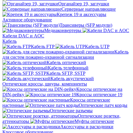
Органайзер 19, заглушки
Серверные направляющие
Крепеж 19 и аксессуары
Активное оборудование
Трансиверы (SFP модули)
Медиаконвертеры
Кабели DAC и AOC
Кабель
Кабель FTP
Кабель UTP
Кабель
для систем пожарно-охранной сигнализации
Кабель оптический
Кабель телефонный
Кабель SFTP, SSTP
Кабель акустический
Оптические кроссы, шнуры, компоненты
Кроссы оптические на
DIN-рейку
Кроссы оптические 19
Кроссы оптические
настенные
Оптические патч корды
Оптические разъемы
Оптические розетки,
аттенюаторы
Муфты оптические
Аксессуары и расходники
Кроссовое оборудование