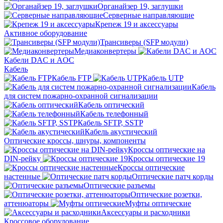
Органайзер 19, заглушки
Серверные направляющие
Крепеж 19 и аксессуары
Активное оборудование
Трансиверы (SFP модули)
Медиаконвертеры
Кабели DAC и AOC
Кабель
Кабель FTP
Кабель UTP
Кабель
для систем пожарно-охранной сигнализации
Кабель оптический
Кабель телефонный
Кабель SFTP, SSTP
Кабель акустический
Оптические кроссы, шнуры, компоненты
Кроссы оптические на
DIN-рейку
Кроссы оптические 19
Кроссы оптические
настенные
Оптические патч корды
Оптические разъемы
Оптические розетки,
аттенюаторы
Муфты оптические
Аксессуары и расходники
Кроссовое оборудование