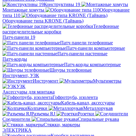
Конструктивы 19
Монтажные хомуты
Оборудование
типа 110
Оборудование типа KRONE (Тайвань)
Телефонные
распределительные коробки
Патч-панели 19
Патч панели телефонные
Патч-панели компьютерные
Патч-панели настенные
Патч-корды
Патч-корды компьютерные
Шнуры телефонные
Инструмент, УЗК
Инструмент
Мультиметры
УЗК
Аксессуары для монтажа
Гофротруба, изолента
Кабель-канал, аксессуары
Колпачки
Металлорукав
Разъемы RJ
Розетки
Соединители
Спиральные рукава
Стяжки, маркеры
ЭЛЕКТРИКА
Коробки распаячные