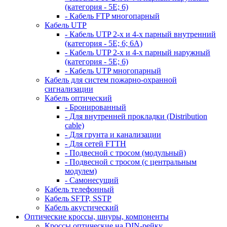
(категория - 5Е; 6)
- Кабель FTP многопарный
Кабель UTP
- Кабель UTP 2-х и 4-х парный внутренний
(категория - 5Е; 6; 6А)
- Кабель UTP 2-х и 4-х парный наружный
(категория - 5Е; 6)
- Кабель UTP многопарный
Кабель для систем пожарно-охранной
сигнализации
Кабель оптический
- Бронированный
- Для внутренней прокладки (Distribution
cable)
- Для грунта и канализации
- Для сетей FTTH
- Подвесной с тросом (модульный)
- Подвесной с тросом (с центральным
модулем)
- Самонесущий
Кабель телефонный
Кабель SFTP, SSTP
Кабель акустический
Оптические кроссы, шнуры, компоненты
Кроссы оптические на DIN-рейку