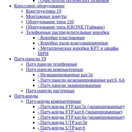
- Очистители оптических разъемов
Кроссовое оборудование
Конструктивы 19
Монтажные хомуты
Оборудование типа 110
Оборудование типа KRONE (Тайвань)
Телефонные распределительные коробки
- Коробки пластиковые
- Коробки пыле-влагозащищенные
- Металлические коробки КРТ и шкафы
ШРН
Патч-панели 19
Патч панели телефонные
Патч-панели компьютерные
- Неэкранированные кат.5е
- Патч панели неэкранированные кат.6, 6А
- Патч панели экранированные
Патч-панели настенные
Патч-корды
Патч-корды компьютерные
- Патч-корды FTP кат.5е (экранированные)
- Патч-корды FTP кат.6 (экранированные)
- Патч-корды FTP кат.6а (экранированные)
- Патч-корды UTP кат.5е
- Патч-корды UTP кат.6