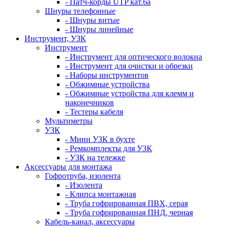
- Патч-корды UTP кат.6а
Шнуры телефонные
- Шнуры витые
- Шнуры линейные
Инструмент, УЗК
Инструмент
- Инструмент для оптического волокна
- Инструмент для очистки и обрезки
- Наборы инструментов
- Обжимные устройства
- Обжимные устройства для клемм и
наконечников
- Тестеры кабеля
Мультиметры
УЗК
- Мини УЗК в бухте
- Ремкомплекты для УЗК
- УЗК на тележке
Аксессуары для монтажа
Гофротруба, изолента
- Изолента
- Клипса монтажная
- Труба гофрированная ПВХ, серая
- Труба гофрированная ПНД, черная
Кабель-канал, аксессуары