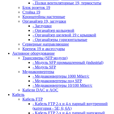
- Полки вентиляторные 19, термостаты
Блок розеток 19
Стойка 19
Кронштейны настенные
Органайзер 19, заглушки
- Заглушки
- Органайзер кольцевой
- Органайзер щелевой 19 с крышкой
- Органайзеры горизонтальные
Серверные направляющие
Крепеж 19 и аксессуары
Активное оборудование
Трансиверы (SFP модули)
- Модуль SFP промышленный (industrial)
- Модуль SFP
Медиаконвертеры
- Медиаконвертеры 1000 Мбит/с
- Медиаконвертеры под SFP
- Медиаконвертеры 10/100 Мбит/с
Кабели DAC и AOC
Кабель
Кабель FTP
- Кабель FTP 2-х и 4-х парный внутренний
(категория - 5Е; 6; 6А)
- Кабель FTP 2-х и 4-х парный наружный