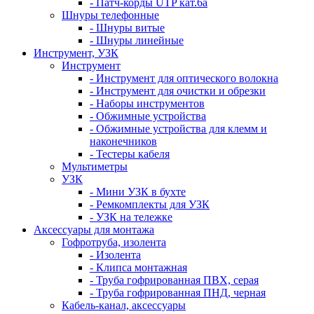
- Патч-корды UTP кат.6а
Шнуры телефонные
- Шнуры витые
- Шнуры линейные
Инструмент, УЗК
Инструмент
- Инструмент для оптического волокна
- Инструмент для очистки и обрезки
- Наборы инструментов
- Обжимные устройства
- Обжимные устройства для клемм и
наконечников
- Тестеры кабеля
Мультиметры
УЗК
- Мини УЗК в бухте
- Ремкомплекты для УЗК
- УЗК на тележке
Аксессуары для монтажа
Гофротруба, изолента
- Изолента
- Клипса монтажная
- Труба гофрированная ПВХ, серая
- Труба гофрированная ПНД, черная
Кабель-канал, аксессуары