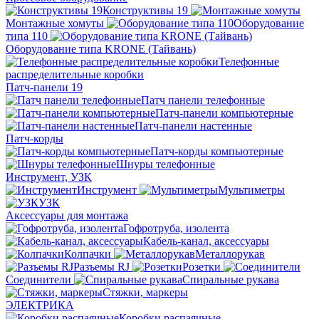
Конструктивы 19
Монтажные хомуты
Оборудование
типа 110
Оборудование типа KRONE (Тайвань)
Телефонные
распределительные коробки
Патч-панели 19
Патч панели телефонные
Патч-панели компьютерные
Патч-панели настенные
Патч-корды
Патч-корды компьютерные
Шнуры телефонные
Инструмент, УЗК
Инструмент
Мультиметры
УЗК
Аксессуары для монтажа
Гофротруба, изолента
Кабель-канал, аксессуары
Колпачки
Металлорукав
Разъемы RJ
Розетки
Соединители
Спиральные рукава
Стяжки, маркеры
ЭЛЕКТРИКА
Коробки распаячные