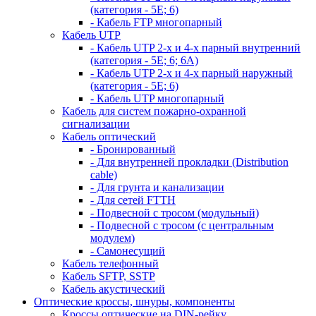
(категория - 5Е; 6)
- Кабель FTP многопарный
Кабель UTP
- Кабель UTP 2-х и 4-х парный внутренний
(категория - 5Е; 6; 6А)
- Кабель UTP 2-х и 4-х парный наружный
(категория - 5Е; 6)
- Кабель UTP многопарный
Кабель для систем пожарно-охранной
сигнализации
Кабель оптический
- Бронированный
- Для внутренней прокладки (Distribution
cable)
- Для грунта и канализации
- Для сетей FTTH
- Подвесной с тросом (модульный)
- Подвесной с тросом (с центральным
модулем)
- Самонесущий
Кабель телефонный
Кабель SFTP, SSTP
Кабель акустический
Оптические кроссы, шнуры, компоненты
Кроссы оптические на DIN-рейку