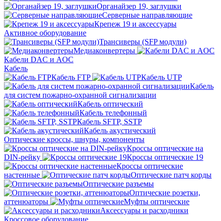
Органайзер 19, заглушки
Серверные направляющие
Крепеж 19 и аксессуары
Активное оборудование
Трансиверы (SFP модули)
Медиаконвертеры
Кабели DAC и AOC
Кабель
Кабель FTP
Кабель UTP
Кабель
для систем пожарно-охранной сигнализации
Кабель оптический
Кабель телефонный
Кабель SFTP, SSTP
Кабель акустический
Оптические кроссы, шнуры, компоненты
Кроссы оптические на
DIN-рейку
Кроссы оптические 19
Кроссы оптические
настенные
Оптические патч корды
Оптические разъемы
Оптические розетки,
аттенюаторы
Муфты оптические
Аксессуары и расходники
Кроссовое оборудование