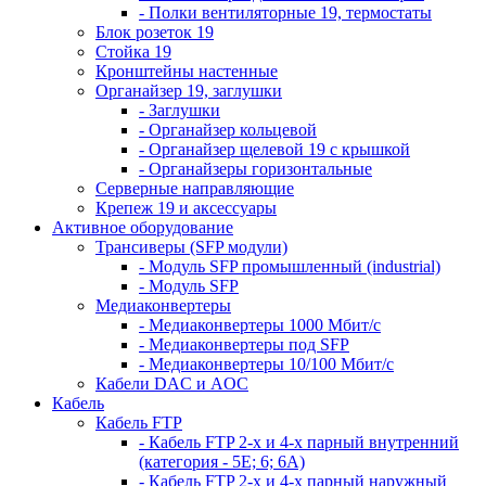
- Полки вентиляторные 19, термостаты
Блок розеток 19
Стойка 19
Кронштейны настенные
Органайзер 19, заглушки
- Заглушки
- Органайзер кольцевой
- Органайзер щелевой 19 с крышкой
- Органайзеры горизонтальные
Серверные направляющие
Крепеж 19 и аксессуары
Активное оборудование
Трансиверы (SFP модули)
- Модуль SFP промышленный (industrial)
- Модуль SFP
Медиаконвертеры
- Медиаконвертеры 1000 Мбит/с
- Медиаконвертеры под SFP
- Медиаконвертеры 10/100 Мбит/с
Кабели DAC и AOC
Кабель
Кабель FTP
- Кабель FTP 2-х и 4-х парный внутренний
(категория - 5Е; 6; 6А)
- Кабель FTP 2-х и 4-х парный наружный