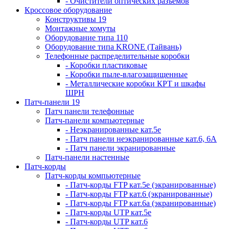
- Очистители оптических разъемов
Кроссовое оборудование
Конструктивы 19
Монтажные хомуты
Оборудование типа 110
Оборудование типа KRONE (Тайвань)
Телефонные распределительные коробки
- Коробки пластиковые
- Коробки пыле-влагозащищенные
- Металлические коробки КРТ и шкафы
ШРН
Патч-панели 19
Патч панели телефонные
Патч-панели компьютерные
- Неэкранированные кат.5е
- Патч панели неэкранированные кат.6, 6А
- Патч панели экранированные
Патч-панели настенные
Патч-корды
Патч-корды компьютерные
- Патч-корды FTP кат.5е (экранированные)
- Патч-корды FTP кат.6 (экранированные)
- Патч-корды FTP кат.6а (экранированные)
- Патч-корды UTP кат.5е
- Патч-корды UTP кат.6