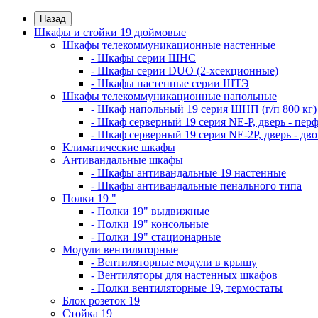
Назад
Шкафы и стойки 19 дюймовые
Шкафы телекоммуникационные настенные
- Шкафы серии ШНС
- Шкафы серии DUO (2-хсекционные)
- Шкафы настенные серии ШТЭ
Шкафы телекоммуникационные напольные
- Шкаф напольный 19 серия ШНП (г/п 800 кг)
- Шкаф серверный 19 серия NE-P, дверь - пер
- Шкаф серверный 19 серия NE-2P, дверь - д
Климатические шкафы
Антивандальные шкафы
- Шкафы антивандальные 19 настенные
- Шкафы антивандальные пенального типа
Полки 19 "
- Полки 19" выдвижные
- Полки 19" консольные
- Полки 19" стационарные
Модули вентиляторные
- Вентиляторные модули в крышу
- Вентиляторы для настенных шкафов
- Полки вентиляторные 19, термостаты
Блок розеток 19
Стойка 19