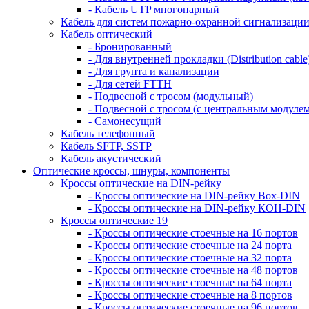
- Кабель UTP многопарный
Кабель для систем пожарно-охранной сигнализаци
Кабель оптический
- Бронированный
- Для внутренней прокладки (Distribution cable
- Для грунта и канализации
- Для сетей FTTH
- Подвесной с тросом (модульный)
- Подвесной с тросом (с центральным модулем
- Самонесущий
Кабель телефонный
Кабель SFTP, SSTP
Кабель акустический
Оптические кроссы, шнуры, компоненты
Кроссы оптические на DIN-рейку
- Кроссы оптические на DIN-рейку Box-DIN
- Кроссы оптические на DIN-рейку КОН-DIN
Кроссы оптические 19
- Кроссы оптические стоечные на 16 портов
- Кроссы оптические стоечные на 24 порта
- Кроссы оптические стоечные на 32 порта
- Кроссы оптические стоечные на 48 портов
- Кроссы оптические стоечные на 64 порта
- Кроссы оптические стоечные на 8 портов
- Кроссы оптические стоечные на 96 портов