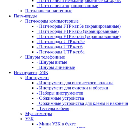
- Патч панели неэкранированные кат.6, 6А
- Патч панели экранированные
Патч-панели настенные
Патч-корды
Патч-корды компьютерные
- Патч-корды FTP кат.5е (экранированные)
- Патч-корды FTP кат.6 (экранированные)
- Патч-корды FTP кат.6а (экранированные)
- Патч-корды UTP кат.5е
- Патч-корды UTP кат.6
- Патч-корды UTP кат.6а
Шнуры телефонные
- Шнуры витые
- Шнуры линейные
Инструмент, УЗК
Инструмент
- Инструмент для оптического волокна
- Инструмент для очистки и обрезки
- Наборы инструментов
- Обжимные устройства
- Обжимные устройства для клемм и наконеч
- Тестеры кабеля
Мультиметры
УЗК
- Мини УЗК в бухте