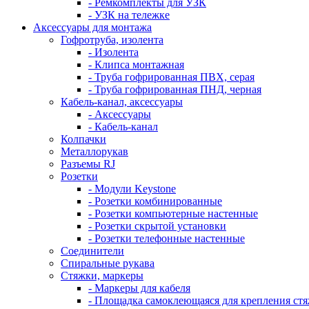
- Ремкомплекты для УЗК
- УЗК на тележке
Аксессуары для монтажа
Гофротруба, изолента
- Изолента
- Клипса монтажная
- Труба гофрированная ПВХ, серая
- Труба гофрированная ПНД, черная
Кабель-канал, аксессуары
- Аксессуары
- Кабель-канал
Колпачки
Металлорукав
Разъемы RJ
Розетки
- Модули Keystone
- Розетки комбинированные
- Розетки компьютерные настенные
- Розетки скрытой установки
- Розетки телефонные настенные
Соединители
Спиральные рукава
Стяжки, маркеры
- Маркеры для кабеля
- Площадка самоклеющаяся для крепления ст