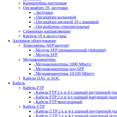
Кронштейны настенные
Органайзер 19, заглушки
- Заглушки
- Органайзер кольцевой
- Органайзер щелевой 19 с крышкой
- Органайзеры горизонтальные
Серверные направляющие
Крепеж 19 и аксессуары
Активное оборудование
Трансиверы (SFP модули)
- Модуль SFP промышленный (industrial)
- Модуль SFP
Медиаконвертеры
- Медиаконвертеры 1000 Мбит/с
- Медиаконвертеры под SFP
- Медиаконвертеры 10/100 Мбит/с
Кабели DAC и AOC
Кабель
Кабель FTP
- Кабель FTP 2-х и 4-х парный внутренний (кат
- Кабель FTP 2-х и 4-х парный наружный (кате
- Кабель FTP многопарный
Кабель UTP
- Кабель UTP 2-х и 4-х парный внутренний (кат
- Кабель UTP 2-х и 4-х парный наружный (кате