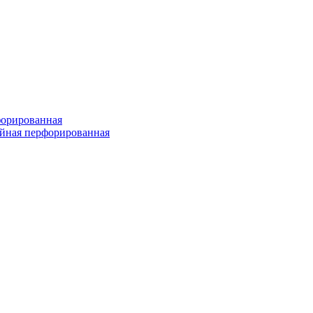
форированная
войная перфорированная