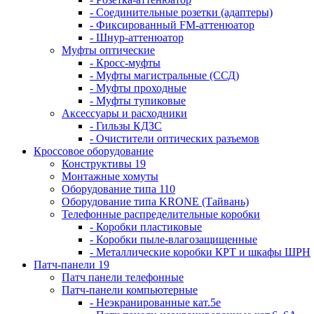
- Соединительные розетки (адаптеры)
- Фиксированный FM-аттенюатор
- Шнур-аттенюатор
Муфты оптические
- Кросс-муфты
- Муфты магистральные (ССД)
- Муфты проходные
- Муфты тупиковые
Аксессуары и расходники
- Гильзы КДЗС
- Очистители оптических разъемов
Кроссовое оборудование
Конструктивы 19
Монтажные хомуты
Оборудование типа 110
Оборудование типа KRONE (Тайвань)
Телефонные распределительные коробки
- Коробки пластиковые
- Коробки пыле-влагозащищенные
- Металлические коробки КРТ и шкафы ШРН
Патч-панели 19
Патч панели телефонные
Патч-панели компьютерные
- Неэкранированные кат.5е