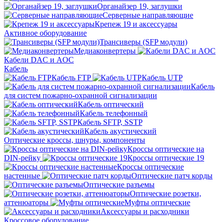
Органайзер 19, заглушки
Серверные направляющие
Крепеж 19 и аксессуары
Активное оборудование
Трансиверы (SFP модули)
Медиаконвертеры
Кабели DAC и AOC
Кабель
Кабель FTP
Кабель UTP
Кабель
для систем пожарно-охранной сигнализации
Кабель оптический
Кабель телефонный
Кабель SFTP, SSTP
Кабель акустический
Оптические кроссы, шнуры, компоненты
Кроссы оптические на
DIN-рейку
Кроссы оптические 19
Кроссы оптические
настенные
Оптические патч корды
Оптические разъемы
Оптические розетки,
аттенюаторы
Муфты оптические
Аксессуары и расходники
Кроссовое оборудование