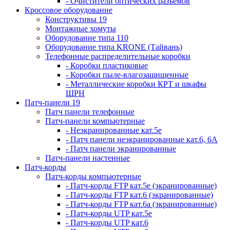
- Очистители оптических разъемов
Кроссовое оборудование
Конструктивы 19
Монтажные хомуты
Оборудование типа 110
Оборудование типа KRONE (Тайвань)
Телефонные распределительные коробки
- Коробки пластиковые
- Коробки пыле-влагозащищенные
- Металлические коробки КРТ и шкафы
ШРН
Патч-панели 19
Патч панели телефонные
Патч-панели компьютерные
- Неэкранированные кат.5е
- Патч панели неэкранированные кат.6, 6А
- Патч панели экранированные
Патч-панели настенные
Патч-корды
Патч-корды компьютерные
- Патч-корды FTP кат.5е (экранированные)
- Патч-корды FTP кат.6 (экранированные)
- Патч-корды FTP кат.6а (экранированные)
- Патч-корды UTP кат.5е
- Патч-корды UTP кат.6