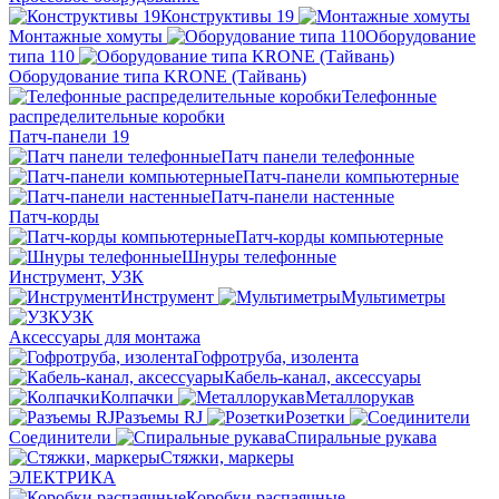
Конструктивы 19
Монтажные хомуты
Оборудование
типа 110
Оборудование типа KRONE (Тайвань)
Телефонные
распределительные коробки
Патч-панели 19
Патч панели телефонные
Патч-панели компьютерные
Патч-панели настенные
Патч-корды
Патч-корды компьютерные
Шнуры телефонные
Инструмент, УЗК
Инструмент
Мультиметры
УЗК
Аксессуары для монтажа
Гофротруба, изолента
Кабель-канал, аксессуары
Колпачки
Металлорукав
Разъемы RJ
Розетки
Соединители
Спиральные рукава
Стяжки, маркеры
ЭЛЕКТРИКА
Коробки распаячные