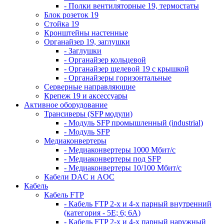
- Полки вентиляторные 19, термостаты
Блок розеток 19
Стойка 19
Кронштейны настенные
Органайзер 19, заглушки
- Заглушки
- Органайзер кольцевой
- Органайзер щелевой 19 с крышкой
- Органайзеры горизонтальные
Серверные направляющие
Крепеж 19 и аксессуары
Активное оборудование
Трансиверы (SFP модули)
- Модуль SFP промышленный (industrial)
- Модуль SFP
Медиаконвертеры
- Медиаконвертеры 1000 Мбит/с
- Медиаконвертеры под SFP
- Медиаконвертеры 10/100 Мбит/с
Кабели DAC и AOC
Кабель
Кабель FTP
- Кабель FTP 2-х и 4-х парный внутренний
(категория - 5Е; 6; 6А)
- Кабель FTP 2-х и 4-х парный наружный