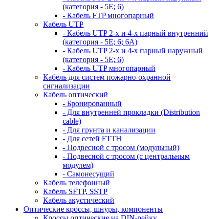
(категория - 5Е; 6)
- Кабель FTP многопарный
Кабель UTP
- Кабель UTP 2-х и 4-х парный внутренний
(категория - 5Е; 6; 6А)
- Кабель UTP 2-х и 4-х парный наружный
(категория - 5Е; 6)
- Кабель UTP многопарный
Кабель для систем пожарно-охранной
сигнализации
Кабель оптический
- Бронированный
- Для внутренней прокладки (Distribution
cable)
- Для грунта и канализации
- Для сетей FTTH
- Подвесной с тросом (модульный)
- Подвесной с тросом (с центральным
модулем)
- Самонесущий
Кабель телефонный
Кабель SFTP, SSTP
Кабель акустический
Оптические кроссы, шнуры, компоненты
Кроссы оптические на DIN-рейку