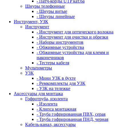
- Патч-корды UTP кат.6а
Шнуры телефонные
- Шнуры витые
- Шнуры линейные
Инструмент, УЗК
Инструмент
- Инструмент для оптического волокна
- Инструмент для очистки и обрезки
- Наборы инструментов
- Обжимные устройства
- Обжимные устройства для клемм и
наконечников
- Тестеры кабеля
Мультиметры
УЗК
- Мини УЗК в бухте
- Ремкомплекты для УЗК
- УЗК на тележке
Аксессуары для монтажа
Гофротруба, изолента
- Изолента
- Клипса монтажная
- Труба гофрированная ПВХ, серая
- Труба гофрированная ПНД, черная
Кабель-канал, аксессуары