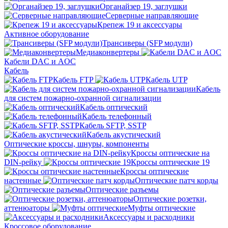
Органайзер 19, заглушки
Серверные направляющие
Крепеж 19 и аксессуары
Активное оборудование
Трансиверы (SFP модули)
Медиаконвертеры
Кабели DAC и AOC
Кабель
Кабель FTP
Кабель UTP
Кабель
для систем пожарно-охранной сигнализации
Кабель оптический
Кабель телефонный
Кабель SFTP, SSTP
Кабель акустический
Оптические кроссы, шнуры, компоненты
Кроссы оптические на
DIN-рейку
Кроссы оптические 19
Кроссы оптические
настенные
Оптические патч корды
Оптические разъемы
Оптические розетки,
аттенюаторы
Муфты оптические
Аксессуары и расходники
Кроссовое оборудование