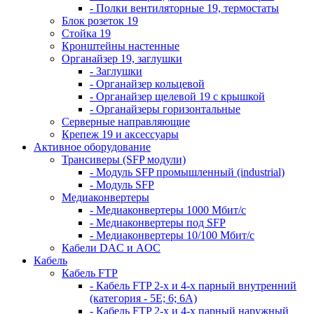
- Полки вентиляторные 19, термостаты
Блок розеток 19
Стойка 19
Кронштейны настенные
Органайзер 19, заглушки
- Заглушки
- Органайзер кольцевой
- Органайзер щелевой 19 с крышкой
- Органайзеры горизонтальные
Серверные направляющие
Крепеж 19 и аксессуары
Активное оборудование
Трансиверы (SFP модули)
- Модуль SFP промышленный (industrial)
- Модуль SFP
Медиаконвертеры
- Медиаконвертеры 1000 Мбит/с
- Медиаконвертеры под SFP
- Медиаконвертеры 10/100 Мбит/с
Кабели DAC и AOC
Кабель
Кабель FTP
- Кабель FTP 2-х и 4-х парный внутренний
(категория - 5Е; 6; 6А)
- Кабель FTP 2-х и 4-х парный наружный