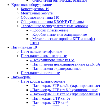
- Очистители оптических разъемов
Кроссовое оборудование
Конструктивы 19
Монтажные хомуты
Оборудование типа 110
Оборудование типа KRONE (Тайвань)
Телефонные распределительные коробки
- Коробки пластиковые
- Коробки пыле-влагозащищенные
- Металлические коробки КРТ и шкафы
ШРН
Патч-панели 19
Патч панели телефонные
Патч-панели компьютерные
- Неэкранированные кат.5е
- Патч панели неэкранированные кат.6, 6А
- Патч панели экранированные
Патч-панели настенные
Патч-корды
Патч-корды компьютерные
- Патч-корды FTP кат.5е (экранированные)
- Патч-корды FTP кат.6 (экранированные)
- Патч-корды FTP кат.6а (экранированные)
- Патч-корды UTP кат.5е
- Патч-корды UTP кат.6