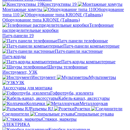
Конструктивы 19
Монтажные хомуты
Оборудование
типа 110
Оборудование типа KRONE (Тайвань)
Телефонные
распределительные коробки
Патч-панели 19
Патч панели телефонные
Патч-панели компьютерные
Патч-панели настенные
Патч-корды
Патч-корды компьютерные
Шнуры телефонные
Инструмент, УЗК
Инструмент
Мультиметры
УЗК
Аксессуары для монтажа
Гофротруба, изолента
Кабель-канал, аксессуары
Колпачки
Металлорукав
Разъемы RJ
Розетки
Соединители
Спиральные рукава
Стяжки, маркеры
ЭЛЕКТРИКА
Коробки распаячные