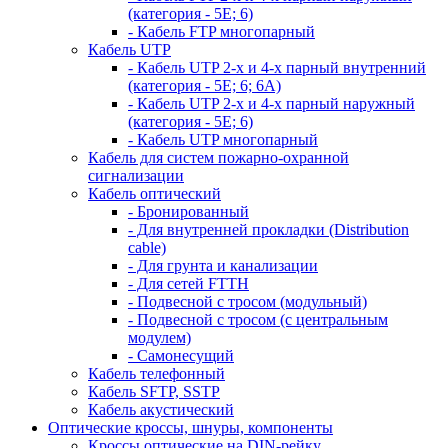
(категория - 5Е; 6)
- Кабель FTP многопарный
Кабель UTP
- Кабель UTP 2-х и 4-х парный внутренний
(категория - 5Е; 6; 6А)
- Кабель UTP 2-х и 4-х парный наружный
(категория - 5Е; 6)
- Кабель UTP многопарный
Кабель для систем пожарно-охранной
сигнализации
Кабель оптический
- Бронированный
- Для внутренней прокладки (Distribution
cable)
- Для грунта и канализации
- Для сетей FTTH
- Подвесной с тросом (модульный)
- Подвесной с тросом (с центральным
модулем)
- Самонесущий
Кабель телефонный
Кабель SFTP, SSTP
Кабель акустический
Оптические кроссы, шнуры, компоненты
Кроссы оптические на DIN-рейку