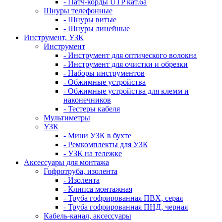
- Патч-корды UTP кат.6а
Шнуры телефонные
- Шнуры витые
- Шнуры линейные
Инструмент, УЗК
Инструмент
- Инструмент для оптического волокна
- Инструмент для очистки и обрезки
- Наборы инструментов
- Обжимные устройства
- Обжимные устройства для клемм и
наконечников
- Тестеры кабеля
Мультиметры
УЗК
- Мини УЗК в бухте
- Ремкомплекты для УЗК
- УЗК на тележке
Аксессуары для монтажа
Гофротруба, изолента
- Изолента
- Клипса монтажная
- Труба гофрированная ПВХ, серая
- Труба гофрированная ПНД, черная
Кабель-канал, аксессуары