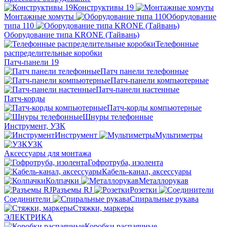
Конструктивы 19
Монтажные хомуты
Оборудование
типа 110
Оборудование типа KRONE (Тайвань)
Телефонные
распределительные коробки
Патч-панели 19
Патч панели телефонные
Патч-панели компьютерные
Патч-панели настенные
Патч-корды
Патч-корды компьютерные
Шнуры телефонные
Инструмент, УЗК
Инструмент
Мультиметры
УЗК
Аксессуары для монтажа
Гофротруба, изолента
Кабель-канал, аксессуары
Колпачки
Металлорукав
Разъемы RJ
Розетки
Соединители
Спиральные рукава
Стяжки, маркеры
ЭЛЕКТРИКА
Коробки распаячные