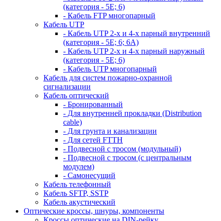
(категория - 5Е; 6)
- Кабель FTP многопарный
Кабель UTP
- Кабель UTP 2-х и 4-х парный внутренний
(категория - 5Е; 6; 6А)
- Кабель UTP 2-х и 4-х парный наружный
(категория - 5Е; 6)
- Кабель UTP многопарный
Кабель для систем пожарно-охранной
сигнализации
Кабель оптический
- Бронированный
- Для внутренней прокладки (Distribution
cable)
- Для грунта и канализации
- Для сетей FTTH
- Подвесной с тросом (модульный)
- Подвесной с тросом (с центральным
модулем)
- Самонесущий
Кабель телефонный
Кабель SFTP, SSTP
Кабель акустический
Оптические кроссы, шнуры, компоненты
Кроссы оптические на DIN-рейку