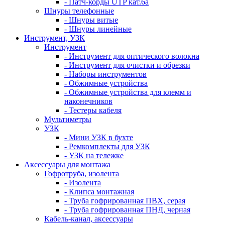
- Патч-корды UTP кат.6а
Шнуры телефонные
- Шнуры витые
- Шнуры линейные
Инструмент, УЗК
Инструмент
- Инструмент для оптического волокна
- Инструмент для очистки и обрезки
- Наборы инструментов
- Обжимные устройства
- Обжимные устройства для клемм и
наконечников
- Тестеры кабеля
Мультиметры
УЗК
- Мини УЗК в бухте
- Ремкомплекты для УЗК
- УЗК на тележке
Аксессуары для монтажа
Гофротруба, изолента
- Изолента
- Клипса монтажная
- Труба гофрированная ПВХ, серая
- Труба гофрированная ПНД, черная
Кабель-канал, аксессуары