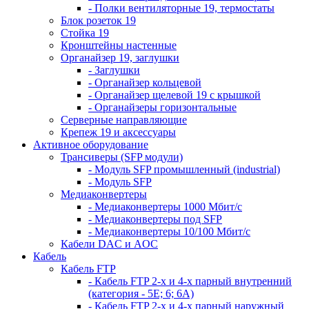
- Полки вентиляторные 19, термостаты
Блок розеток 19
Стойка 19
Кронштейны настенные
Органайзер 19, заглушки
- Заглушки
- Органайзер кольцевой
- Органайзер щелевой 19 с крышкой
- Органайзеры горизонтальные
Серверные направляющие
Крепеж 19 и аксессуары
Активное оборудование
Трансиверы (SFP модули)
- Модуль SFP промышленный (industrial)
- Модуль SFP
Медиаконвертеры
- Медиаконвертеры 1000 Мбит/с
- Медиаконвертеры под SFP
- Медиаконвертеры 10/100 Мбит/с
Кабели DAC и AOC
Кабель
Кабель FTP
- Кабель FTP 2-х и 4-х парный внутренний
(категория - 5Е; 6; 6А)
- Кабель FTP 2-х и 4-х парный наружный