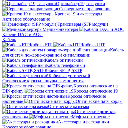
Органайзер 19, заглушки
Серверные направляющие
Крепеж 19 и аксессуары
Активное оборудование
Трансиверы (SFP модули)
Медиаконвертеры
Кабели DAC и AOC
Кабель
Кабель FTP
Кабель UTP
Кабель
для систем пожарно-охранной сигнализации
Кабель оптический
Кабель телефонный
Кабель SFTP, SSTP
Кабель акустический
Оптические кроссы, шнуры, компоненты
Кроссы оптические на
DIN-рейку
Кроссы оптические 19
Кроссы оптические
настенные
Оптические патч корды
Оптические разъемы
Оптические розетки,
аттенюаторы
Муфты оптические
Аксессуары и расходники
Кроссовое оборудование