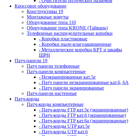
- Очистители оптических разъемов
Кроссовое оборудование
Конструктивы 19
Монтажные хомуты
Оборудование типа 110
Оборудование типа KRONE (Тайвань)
Телефонные распределительные коробки
- Коробки пластиковые
- Коробки пыле-влагозащищенные
- Металлические коробки КРТ и шкафы
ШРН
Патч-панели 19
Патч панели телефонные
Патч-панели компьютерные
- Неэкранированные кат.5е
- Патч панели неэкранированные кат.6, 6А
- Патч панели экранированные
Патч-панели настенные
Патч-корды
Патч-корды компьютерные
- Патч-корды FTP кат.5е (экранированные)
- Патч-корды FTP кат.6 (экранированные)
- Патч-корды FTP кат.6а (экранированные)
- Патч-корды UTP кат.5е
- Патч-корды UTP кат.6