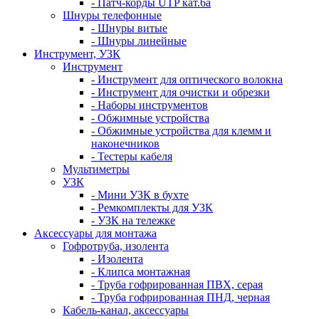
- Патч-корды UTP кат.6а
Шнуры телефонные
- Шнуры витые
- Шнуры линейные
Инструмент, УЗК
Инструмент
- Инструмент для оптического волокна
- Инструмент для очистки и обрезки
- Наборы инструментов
- Обжимные устройства
- Обжимные устройства для клемм и
наконечников
- Тестеры кабеля
Мультиметры
УЗК
- Мини УЗК в бухте
- Ремкомплекты для УЗК
- УЗК на тележке
Аксессуары для монтажа
Гофротруба, изолента
- Изолента
- Клипса монтажная
- Труба гофрированная ПВХ, серая
- Труба гофрированная ПНД, черная
Кабель-канал, аксессуары