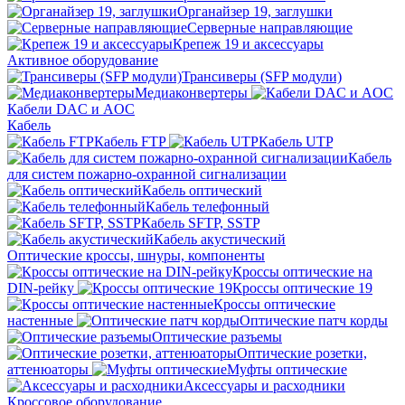
Органайзер 19, заглушки
Серверные направляющие
Крепеж 19 и аксессуары
Активное оборудование
Трансиверы (SFP модули)
Медиаконвертеры
Кабели DAC и AOC
Кабель
Кабель FTP
Кабель UTP
Кабель
для систем пожарно-охранной сигнализации
Кабель оптический
Кабель телефонный
Кабель SFTP, SSTP
Кабель акустический
Оптические кроссы, шнуры, компоненты
Кроссы оптические на
DIN-рейку
Кроссы оптические 19
Кроссы оптические
настенные
Оптические патч корды
Оптические разъемы
Оптические розетки,
аттенюаторы
Муфты оптические
Аксессуары и расходники
Кроссовое оборудование