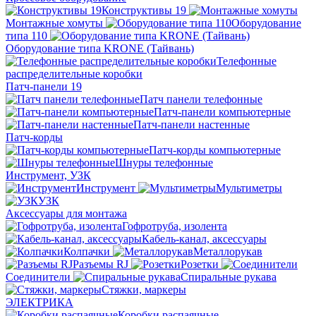
Конструктивы 19
Монтажные хомуты
Оборудование
типа 110
Оборудование типа KRONE (Тайвань)
Телефонные
распределительные коробки
Патч-панели 19
Патч панели телефонные
Патч-панели компьютерные
Патч-панели настенные
Патч-корды
Патч-корды компьютерные
Шнуры телефонные
Инструмент, УЗК
Инструмент
Мультиметры
УЗК
Аксессуары для монтажа
Гофротруба, изолента
Кабель-канал, аксессуары
Колпачки
Металлорукав
Разъемы RJ
Розетки
Соединители
Спиральные рукава
Стяжки, маркеры
ЭЛЕКТРИКА
Коробки распаячные