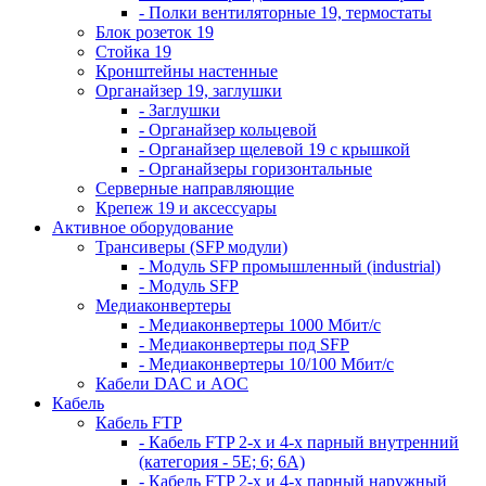
- Полки вентиляторные 19, термостаты
Блок розеток 19
Стойка 19
Кронштейны настенные
Органайзер 19, заглушки
- Заглушки
- Органайзер кольцевой
- Органайзер щелевой 19 с крышкой
- Органайзеры горизонтальные
Серверные направляющие
Крепеж 19 и аксессуары
Активное оборудование
Трансиверы (SFP модули)
- Модуль SFP промышленный (industrial)
- Модуль SFP
Медиаконвертеры
- Медиаконвертеры 1000 Мбит/с
- Медиаконвертеры под SFP
- Медиаконвертеры 10/100 Мбит/с
Кабели DAC и AOC
Кабель
Кабель FTP
- Кабель FTP 2-х и 4-х парный внутренний
(категория - 5Е; 6; 6А)
- Кабель FTP 2-х и 4-х парный наружный