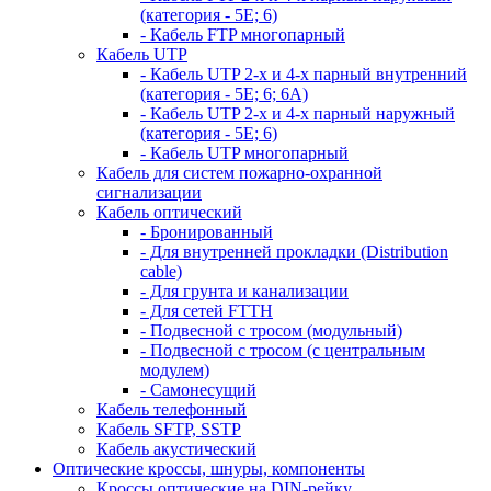
(категория - 5Е; 6)
- Кабель FTP многопарный
Кабель UTP
- Кабель UTP 2-х и 4-х парный внутренний
(категория - 5Е; 6; 6А)
- Кабель UTP 2-х и 4-х парный наружный
(категория - 5Е; 6)
- Кабель UTP многопарный
Кабель для систем пожарно-охранной
сигнализации
Кабель оптический
- Бронированный
- Для внутренней прокладки (Distribution
cable)
- Для грунта и канализации
- Для сетей FTTH
- Подвесной с тросом (модульный)
- Подвесной с тросом (с центральным
модулем)
- Самонесущий
Кабель телефонный
Кабель SFTP, SSTP
Кабель акустический
Оптические кроссы, шнуры, компоненты
Кроссы оптические на DIN-рейку