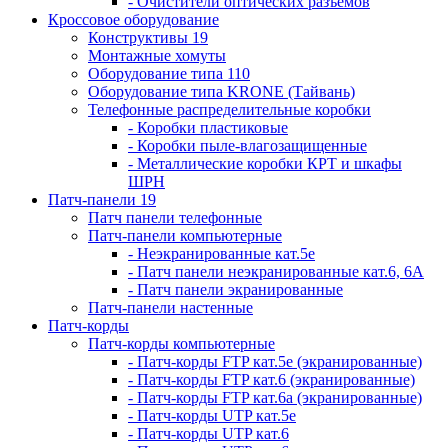
- Очистители оптических разъемов
Кроссовое оборудование
Конструктивы 19
Монтажные хомуты
Оборудование типа 110
Оборудование типа KRONE (Тайвань)
Телефонные распределительные коробки
- Коробки пластиковые
- Коробки пыле-влагозащищенные
- Металлические коробки КРТ и шкафы
ШРН
Патч-панели 19
Патч панели телефонные
Патч-панели компьютерные
- Неэкранированные кат.5е
- Патч панели неэкранированные кат.6, 6А
- Патч панели экранированные
Патч-панели настенные
Патч-корды
Патч-корды компьютерные
- Патч-корды FTP кат.5е (экранированные)
- Патч-корды FTP кат.6 (экранированные)
- Патч-корды FTP кат.6а (экранированные)
- Патч-корды UTP кат.5е
- Патч-корды UTP кат.6