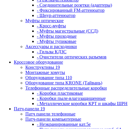
- Соединительные розетки (адаптеры)
- Фиксированный FM-аттенюатор
- Шнур-аттенюатор
Муфты оптические
- Кросс-муфты
- Муфты магистральные (ССД)
- Муфты проходные
- Муфты тупиковые
Аксессуары и расходники
- Гильзы КДЗС
- Очистители оптических разъемов
Кроссовое оборудование
Конструктивы 19
Монтажные хомуты
Оборудование типа 110
Оборудование типа KRONE (Тайвань)
Телефонные распределительные коробки
- Коробки пластиковые
- Коробки пыле-влагозащищенные
- Металлические коробки КРТ и шкафы ШРН
Патч-панели 19
Патч панели телефонные
Патч-панели компьютерные
- Неэкранированные кат.5е