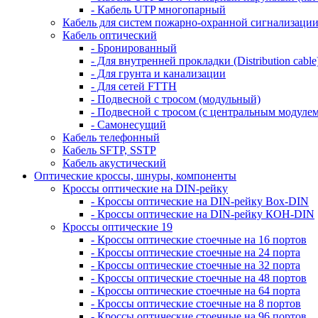
- Кабель UTP многопарный
Кабель для систем пожарно-охранной сигнализаци
Кабель оптический
- Бронированный
- Для внутренней прокладки (Distribution cable
- Для грунта и канализации
- Для сетей FTTH
- Подвесной с тросом (модульный)
- Подвесной с тросом (с центральным модулем
- Самонесущий
Кабель телефонный
Кабель SFTP, SSTP
Кабель акустический
Оптические кроссы, шнуры, компоненты
Кроссы оптические на DIN-рейку
- Кроссы оптические на DIN-рейку Box-DIN
- Кроссы оптические на DIN-рейку КОН-DIN
Кроссы оптические 19
- Кроссы оптические стоечные на 16 портов
- Кроссы оптические стоечные на 24 порта
- Кроссы оптические стоечные на 32 порта
- Кроссы оптические стоечные на 48 портов
- Кроссы оптические стоечные на 64 порта
- Кроссы оптические стоечные на 8 портов
- Кроссы оптические стоечные на 96 портов