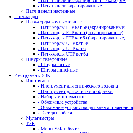
- Патч панели неэкранированные кат.6, 6А
- Патч панели экранированные
Патч-панели настенные
Патч-корды
Патч-корды компьютерные
- Патч-корды FTP кат.5е (экранированные)
- Патч-корды FTP кат.6 (экранированные)
- Патч-корды FTP кат.6а (экранированные)
- Патч-корды UTP кат.5е
- Патч-корды UTP кат.6
- Патч-корды UTP кат.6а
Шнуры телефонные
- Шнуры витые
- Шнуры линейные
Инструмент, УЗК
Инструмент
- Инструмент для оптического волокна
- Инструмент для очистки и обрезки
- Наборы инструментов
- Обжимные устройства
- Обжимные устройства для клемм и наконеч
- Тестеры кабеля
Мультиметры
УЗК
- Мини УЗК в бухте