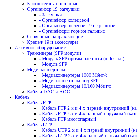
Кронштейны настенные
Органайзер 19, заглушки
- Заглушки
- Органайзер кольцевой
- Органайзер щелевой 19 с крышкой
- Органайзеры горизонтальные
Серверные направляющие
Крепеж 19 и аксессуары
Активное оборудование
Трансиверы (SFP модули)
- Модуль SFP промышленный (industrial)
- Модуль SFP
Медиаконвертеры
- Медиаконвертеры 1000 Мбит/с
- Медиаконвертеры под SFP
- Медиаконвертеры 10/100 Мбит/с
Кабели DAC и AOC
Кабель
Кабель FTP
- Кабель FTP 2-х и 4-х парный внутренний (кат
- Кабель FTP 2-х и 4-х парный наружный (кате
- Кабель FTP многопарный
Кабель UTP
- Кабель UTP 2-х и 4-х парный внутренний (кат
- Кабель UTP 2-х и 4-х парный наружный (кате