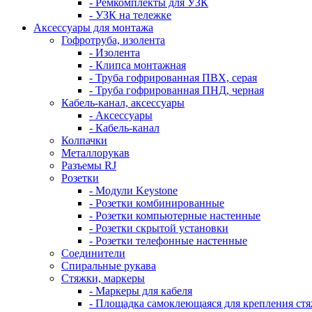
- Ремкомплекты для УЗК
- УЗК на тележке
Аксессуары для монтажа
Гофротруба, изолента
- Изолента
- Клипса монтажная
- Труба гофрированная ПВХ, серая
- Труба гофрированная ПНД, черная
Кабель-канал, аксессуары
- Аксессуары
- Кабель-канал
Колпачки
Металлорукав
Разъемы RJ
Розетки
- Модули Keystone
- Розетки комбинированные
- Розетки компьютерные настенные
- Розетки скрытой установки
- Розетки телефонные настенные
Соединители
Спиральные рукава
Стяжки, маркеры
- Маркеры для кабеля
- Площадка самоклеющаяся для крепления ст