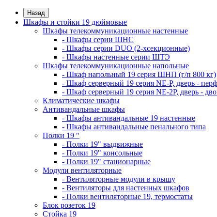
Назад
Шкафы и стойки 19 дюймовые
Шкафы телекоммуникационные настенные
- Шкафы серии ШНС
- Шкафы серии DUO (2-хсекционные)
- Шкафы настенные серии ШТЭ
Шкафы телекоммуникационные напольные
- Шкаф напольный 19 серия ШНП (г/п 800 кг)
- Шкаф серверный 19 серия NE-P, дверь - пер
- Шкаф серверный 19 серия NE-2P, дверь - д
Климатические шкафы
Антивандальные шкафы
- Шкафы антивандальные 19 настенные
- Шкафы антивандальные пенального типа
Полки 19 "
- Полки 19" выдвижные
- Полки 19" консольные
- Полки 19" стационарные
Модули вентиляторные
- Вентиляторные модули в крышу
- Вентиляторы для настенных шкафов
- Полки вентиляторные 19, термостаты
Блок розеток 19
Стойка 19