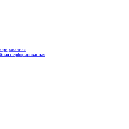
форированная
войная перфорированная