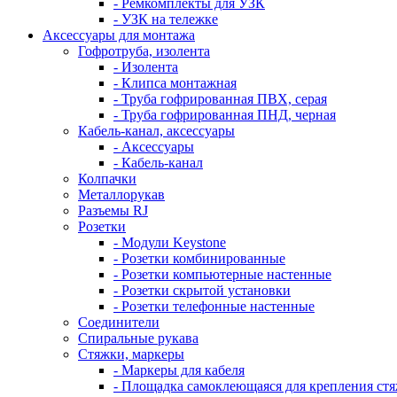
- Ремкомплекты для УЗК
- УЗК на тележке
Аксессуары для монтажа
Гофротруба, изолента
- Изолента
- Клипса монтажная
- Труба гофрированная ПВХ, серая
- Труба гофрированная ПНД, черная
Кабель-канал, аксессуары
- Аксессуары
- Кабель-канал
Колпачки
Металлорукав
Разъемы RJ
Розетки
- Модули Keystone
- Розетки комбинированные
- Розетки компьютерные настенные
- Розетки скрытой установки
- Розетки телефонные настенные
Соединители
Спиральные рукава
Стяжки, маркеры
- Маркеры для кабеля
- Площадка самоклеющаяся для крепления ст