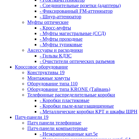
- Соединительные розетки (адаптеры)
- Фиксированный FM-аттенюатор
- Шнур-аттенюатор
Муфты оптические
- Кросс-муфты
- Муфты магистральные (ССД)
- Муфты проходные
- Муфты тупиковые
Аксессуары и расходники
- Гильзы КДЗС
- Очистители оптических разъемов
Кроссовое оборудование
Конструктивы 19
Монтажные хомуты
Оборудование типа 110
Оборудование типа KRONE (Тайвань)
Телефонные распределительные коробки
- Коробки пластиковые
- Коробки пыле-влагозащищенные
- Металлические коробки КРТ и шкафы ШРН
Патч-панели 19
Патч панели телефонные
Патч-панели компьютерные
- Неэкранированные кат.5е