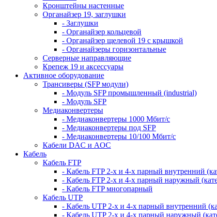
Кронштейны настенные
Органайзер 19, заглушки
- Заглушки
- Органайзер кольцевой
- Органайзер щелевой 19 с крышкой
- Органайзеры горизонтальные
Серверные направляющие
Крепеж 19 и аксессуары
Активное оборудование
Трансиверы (SFP модули)
- Модуль SFP промышленный (industrial)
- Модуль SFP
Медиаконвертеры
- Медиаконвертеры 1000 Мбит/с
- Медиаконвертеры под SFP
- Медиаконвертеры 10/100 Мбит/с
Кабели DAC и AOC
Кабель
Кабель FTP
- Кабель FTP 2-х и 4-х парный внутренний (кат
- Кабель FTP 2-х и 4-х парный наружный (кате
- Кабель FTP многопарный
Кабель UTP
- Кабель UTP 2-х и 4-х парный внутренний (кат
- Кабель UTP 2-х и 4-х парный наружный (кате