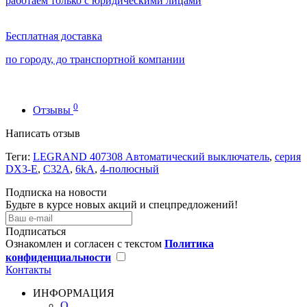
работаем только с юридическими лицами
Бесплатная доставка
по городу, до транспортной компании
0
Отзывы
Написать отзыв
Теги:
LEGRAND 407308 Автоматический выключатель
,
серия
DX3-E
,
С32A
,
6kA
,
4-полюсный
Подписка на новости
Будьте в курсе новых акций и спецпредложений!
Подписаться
Ознакомлен и согласен с текстом
Политика
конфиденциальности
Контакты
ИНФОРМАЦИЯ
О