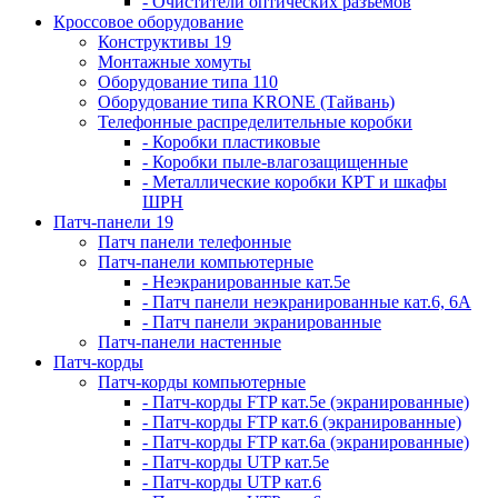
- Очистители оптических разъемов
Кроссовое оборудование
Конструктивы 19
Монтажные хомуты
Оборудование типа 110
Оборудование типа KRONE (Тайвань)
Телефонные распределительные коробки
- Коробки пластиковые
- Коробки пыле-влагозащищенные
- Металлические коробки КРТ и шкафы
ШРН
Патч-панели 19
Патч панели телефонные
Патч-панели компьютерные
- Неэкранированные кат.5е
- Патч панели неэкранированные кат.6, 6А
- Патч панели экранированные
Патч-панели настенные
Патч-корды
Патч-корды компьютерные
- Патч-корды FTP кат.5е (экранированные)
- Патч-корды FTP кат.6 (экранированные)
- Патч-корды FTP кат.6а (экранированные)
- Патч-корды UTP кат.5е
- Патч-корды UTP кат.6