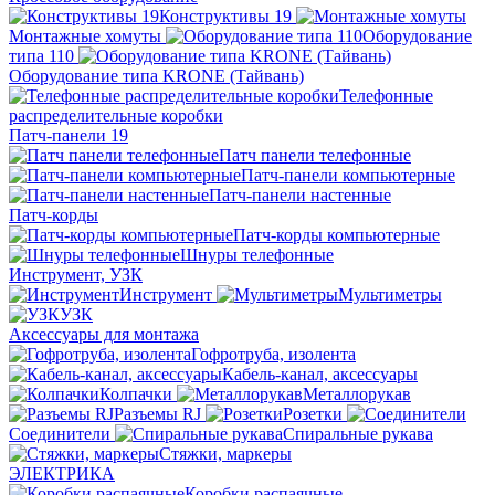
Конструктивы 19
Монтажные хомуты
Оборудование
типа 110
Оборудование типа KRONE (Тайвань)
Телефонные
распределительные коробки
Патч-панели 19
Патч панели телефонные
Патч-панели компьютерные
Патч-панели настенные
Патч-корды
Патч-корды компьютерные
Шнуры телефонные
Инструмент, УЗК
Инструмент
Мультиметры
УЗК
Аксессуары для монтажа
Гофротруба, изолента
Кабель-канал, аксессуары
Колпачки
Металлорукав
Разъемы RJ
Розетки
Соединители
Спиральные рукава
Стяжки, маркеры
ЭЛЕКТРИКА
Коробки распаячные