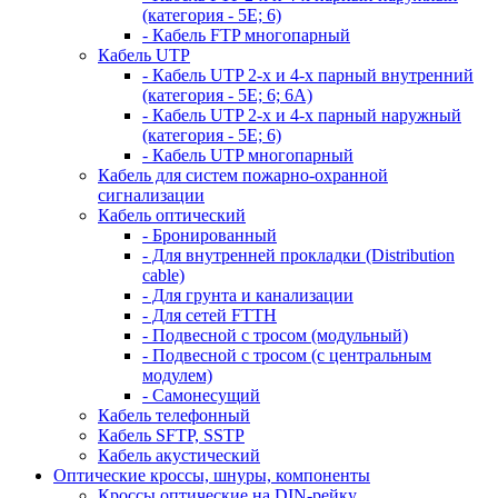
(категория - 5Е; 6)
- Кабель FTP многопарный
Кабель UTP
- Кабель UTP 2-х и 4-х парный внутренний
(категория - 5Е; 6; 6А)
- Кабель UTP 2-х и 4-х парный наружный
(категория - 5Е; 6)
- Кабель UTP многопарный
Кабель для систем пожарно-охранной
сигнализации
Кабель оптический
- Бронированный
- Для внутренней прокладки (Distribution
cable)
- Для грунта и канализации
- Для сетей FTTH
- Подвесной с тросом (модульный)
- Подвесной с тросом (с центральным
модулем)
- Самонесущий
Кабель телефонный
Кабель SFTP, SSTP
Кабель акустический
Оптические кроссы, шнуры, компоненты
Кроссы оптические на DIN-рейку