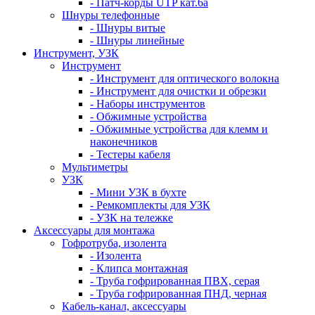
- Патч-корды UTP кат.6а
Шнуры телефонные
- Шнуры витые
- Шнуры линейные
Инструмент, УЗК
Инструмент
- Инструмент для оптического волокна
- Инструмент для очистки и обрезки
- Наборы инструментов
- Обжимные устройства
- Обжимные устройства для клемм и
наконечников
- Тестеры кабеля
Мультиметры
УЗК
- Мини УЗК в бухте
- Ремкомплекты для УЗК
- УЗК на тележке
Аксессуары для монтажа
Гофротруба, изолента
- Изолента
- Клипса монтажная
- Труба гофрированная ПВХ, серая
- Труба гофрированная ПНД, черная
Кабель-канал, аксессуары