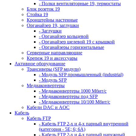
- Полки вентиляторные 19, термостаты
Блок розеток 19
Стойка 19
Кронштейны настенные
Органайзер 19, заглушки
- Заглушки
- Органайзер кольцевой
- Органайзер щелевой 19 с крышкой
- Органайзеры горизонтальные
Серверные направляющие
Крепеж 19 и аксессуары
Активное оборудование
Трансиверы (SFP модули)
- Модуль SFP промышленный (industrial)
- Модуль SFP
Медиаконвертеры
- Медиаконвертеры 1000 Мбит/с
- Медиаконвертеры под SFP
- Медиаконвертеры 10/100 Мбит/с
Кабели DAC и AOC
Кабель
Кабель FTP
- Кабель FTP 2-х и 4-х парный внутренний
(категория - 5Е; 6; 6А)
- Кабель FTP 2-х и 4-х парный наружный