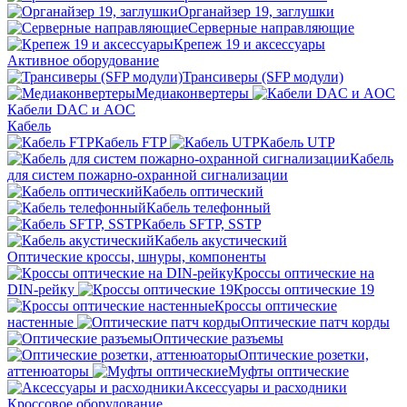
Органайзер 19, заглушки
Серверные направляющие
Крепеж 19 и аксессуары
Активное оборудование
Трансиверы (SFP модули)
Медиаконвертеры
Кабели DAC и AOC
Кабель
Кабель FTP
Кабель UTP
Кабель
для систем пожарно-охранной сигнализации
Кабель оптический
Кабель телефонный
Кабель SFTP, SSTP
Кабель акустический
Оптические кроссы, шнуры, компоненты
Кроссы оптические на
DIN-рейку
Кроссы оптические 19
Кроссы оптические
настенные
Оптические патч корды
Оптические разъемы
Оптические розетки,
аттенюаторы
Муфты оптические
Аксессуары и расходники
Кроссовое оборудование