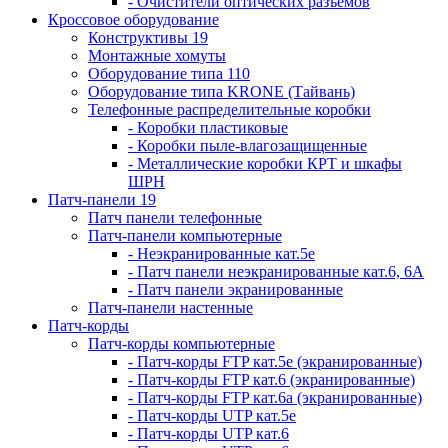
- Очистители оптических разъемов
Кроссовое оборудование
Конструктивы 19
Монтажные хомуты
Оборудование типа 110
Оборудование типа KRONE (Тайвань)
Телефонные распределительные коробки
- Коробки пластиковые
- Коробки пыле-влагозащищенные
- Металлические коробки КРТ и шкафы
ШРН
Патч-панели 19
Патч панели телефонные
Патч-панели компьютерные
- Неэкранированные кат.5е
- Патч панели неэкранированные кат.6, 6А
- Патч панели экранированные
Патч-панели настенные
Патч-корды
Патч-корды компьютерные
- Патч-корды FTP кат.5е (экранированные)
- Патч-корды FTP кат.6 (экранированные)
- Патч-корды FTP кат.6а (экранированные)
- Патч-корды UTP кат.5е
- Патч-корды UTP кат.6