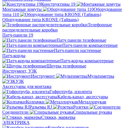
Конструктивы 19
Монтажные хомуты
Оборудование
типа 110
Оборудование типа KRONE (Тайвань)
Телефонные
распределительные коробки
Патч-панели 19
Патч панели телефонные
Патч-панели компьютерные
Патч-панели настенные
Патч-корды
Патч-корды компьютерные
Шнуры телефонные
Инструмент, УЗК
Инструмент
Мультиметры
УЗК
Аксессуары для монтажа
Гофротруба, изолента
Кабель-канал, аксессуары
Колпачки
Металлорукав
Разъемы RJ
Розетки
Соединители
Спиральные рукава
Стяжки, маркеры
ЭЛЕКТРИКА
Коробки распаячные