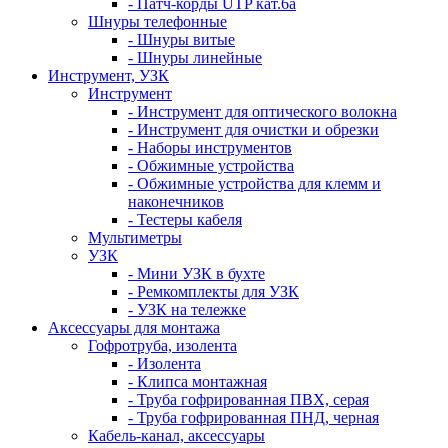
- Патч-корды UTP кат.6а
Шнуры телефонные
- Шнуры витые
- Шнуры линейные
Инструмент, УЗК
Инструмент
- Инструмент для оптического волокна
- Инструмент для очистки и обрезки
- Наборы инструментов
- Обжимные устройства
- Обжимные устройства для клемм и
наконечников
- Тестеры кабеля
Мультиметры
УЗК
- Мини УЗК в бухте
- Ремкомплекты для УЗК
- УЗК на тележке
Аксессуары для монтажа
Гофротруба, изолента
- Изолента
- Клипса монтажная
- Труба гофрированная ПВХ, серая
- Труба гофрированная ПНД, черная
Кабель-канал, аксессуары