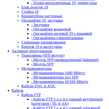
- Полки вентиляторные 19, термостаты
Блок розеток 19
Стойка 19
Кронштейны настенные
Органайзер 19, заглушки
- Заглушки
- Органайзер кольцевой
- Органайзер щелевой 19 с крышкой
- Органайзеры горизонтальные
Серверные направляющие
Крепеж 19 и аксессуары
Активное оборудование
Трансиверы (SFP модули)
- Модуль SFP промышленный (industrial)
- Модуль SFP
Медиаконвертеры
- Медиаконвертеры 1000 Мбит/с
- Медиаконвертеры под SFP
- Медиаконвертеры 10/100 Мбит/с
Кабели DAC и AOC
Кабель
Кабель FTP
- Кабель FTP 2-х и 4-х парный внутренний
(категория - 5Е; 6; 6А)
- Кабель FTP 2-х и 4-х парный наружный