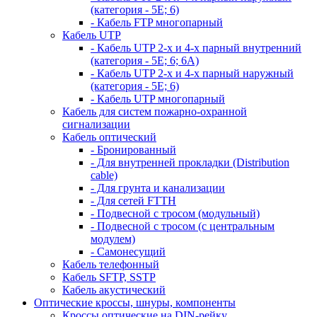
(категория - 5Е; 6)
- Кабель FTP многопарный
Кабель UTP
- Кабель UTP 2-х и 4-х парный внутренний
(категория - 5Е; 6; 6А)
- Кабель UTP 2-х и 4-х парный наружный
(категория - 5Е; 6)
- Кабель UTP многопарный
Кабель для систем пожарно-охранной
сигнализации
Кабель оптический
- Бронированный
- Для внутренней прокладки (Distribution
cable)
- Для грунта и канализации
- Для сетей FTTH
- Подвесной с тросом (модульный)
- Подвесной с тросом (с центральным
модулем)
- Самонесущий
Кабель телефонный
Кабель SFTP, SSTP
Кабель акустический
Оптические кроссы, шнуры, компоненты
Кроссы оптические на DIN-рейку