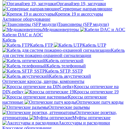
Органайзер 19, заглушки
Серверные направляющие
Крепеж 19 и аксессуары
Активное оборудование
Трансиверы (SFP модули)
Медиаконвертеры
Кабели DAC и AOC
Кабель
Кабель FTP
Кабель UTP
Кабель
для систем пожарно-охранной сигнализации
Кабель оптический
Кабель телефонный
Кабель SFTP, SSTP
Кабель акустический
Оптические кроссы, шнуры, компоненты
Кроссы оптические на
DIN-рейку
Кроссы оптические 19
Кроссы оптические
настенные
Оптические патч корды
Оптические разъемы
Оптические розетки,
аттенюаторы
Муфты оптические
Аксессуары и расходники
Кроссовое оборудование