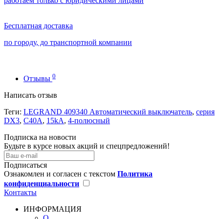
работаем только с юридическими лицами
Бесплатная доставка
по городу, до транспортной компании
0
Отзывы
Написать отзыв
Теги:
LEGRAND 409340 Автоматический выключатель
,
серия
DX3
,
С40A
,
15kA
,
4-полюсный
Подписка на новости
Будьте в курсе новых акций и спецпредложений!
Подписаться
Ознакомлен и согласен с текстом
Политика
конфиденциальности
Контакты
ИНФОРМАЦИЯ
О