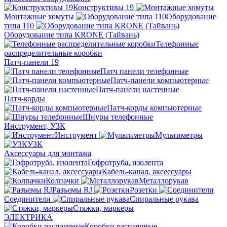
Конструктивы 19
Монтажные хомуты
Оборудование
типа 110
Оборудование типа KRONE (Тайвань)
Телефонные
распределительные коробки
Патч-панели 19
Патч панели телефонные
Патч-панели компьютерные
Патч-панели настенные
Патч-корды
Патч-корды компьютерные
Шнуры телефонные
Инструмент, УЗК
Инструмент
Мультиметры
УЗК
Аксессуары для монтажа
Гофротруба, изолента
Кабель-канал, аксессуары
Колпачки
Металлорукав
Разъемы RJ
Розетки
Соединители
Спиральные рукава
Стяжки, маркеры
ЭЛЕКТРИКА
Коробки распаячные