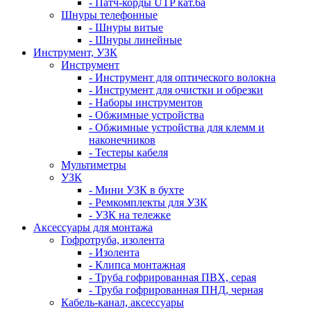
- Патч-корды UTP кат.6а
Шнуры телефонные
- Шнуры витые
- Шнуры линейные
Инструмент, УЗК
Инструмент
- Инструмент для оптического волокна
- Инструмент для очистки и обрезки
- Наборы инструментов
- Обжимные устройства
- Обжимные устройства для клемм и
наконечников
- Тестеры кабеля
Мультиметры
УЗК
- Мини УЗК в бухте
- Ремкомплекты для УЗК
- УЗК на тележке
Аксессуары для монтажа
Гофротруба, изолента
- Изолента
- Клипса монтажная
- Труба гофрированная ПВХ, серая
- Труба гофрированная ПНД, черная
Кабель-канал, аксессуары