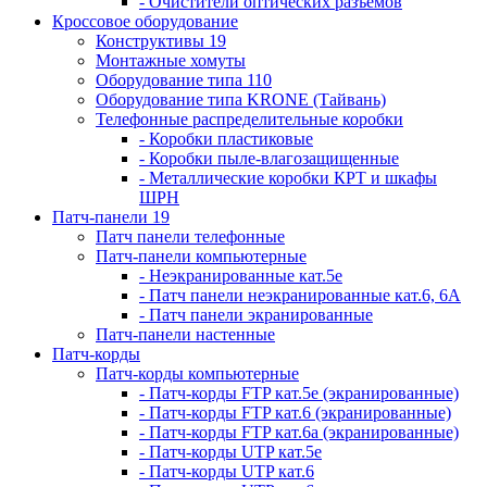
- Очистители оптических разъемов
Кроссовое оборудование
Конструктивы 19
Монтажные хомуты
Оборудование типа 110
Оборудование типа KRONE (Тайвань)
Телефонные распределительные коробки
- Коробки пластиковые
- Коробки пыле-влагозащищенные
- Металлические коробки КРТ и шкафы
ШРН
Патч-панели 19
Патч панели телефонные
Патч-панели компьютерные
- Неэкранированные кат.5е
- Патч панели неэкранированные кат.6, 6А
- Патч панели экранированные
Патч-панели настенные
Патч-корды
Патч-корды компьютерные
- Патч-корды FTP кат.5е (экранированные)
- Патч-корды FTP кат.6 (экранированные)
- Патч-корды FTP кат.6а (экранированные)
- Патч-корды UTP кат.5е
- Патч-корды UTP кат.6