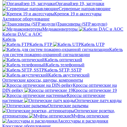
Органайзер 19, заглушки
Серверные направляющие
Крепеж 19 и аксессуары
Активное оборудование
Трансиверы (SFP модули)
Медиаконвертеры
Кабели DAC и AOC
Кабель
Кабель FTP
Кабель UTP
Кабель
для систем пожарно-охранной сигнализации
Кабель оптический
Кабель телефонный
Кабель SFTP, SSTP
Кабель акустический
Оптические кроссы, шнуры, компоненты
Кроссы оптические на
DIN-рейку
Кроссы оптические 19
Кроссы оптические
настенные
Оптические патч корды
Оптические разъемы
Оптические розетки,
аттенюаторы
Муфты оптические
Аксессуары и расходники
Кроссовое оборудование