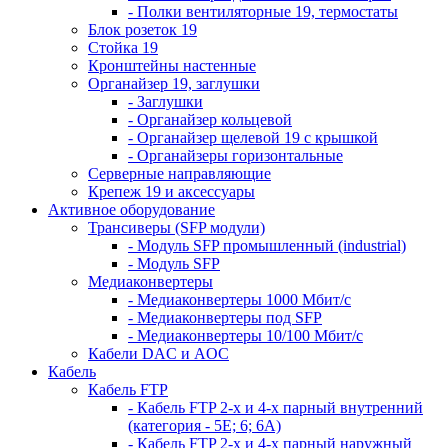
- Полки вентиляторные 19, термостаты
Блок розеток 19
Стойка 19
Кронштейны настенные
Органайзер 19, заглушки
- Заглушки
- Органайзер кольцевой
- Органайзер щелевой 19 с крышкой
- Органайзеры горизонтальные
Серверные направляющие
Крепеж 19 и аксессуары
Активное оборудование
Трансиверы (SFP модули)
- Модуль SFP промышленный (industrial)
- Модуль SFP
Медиаконвертеры
- Медиаконвертеры 1000 Мбит/с
- Медиаконвертеры под SFP
- Медиаконвертеры 10/100 Мбит/с
Кабели DAC и AOC
Кабель
Кабель FTP
- Кабель FTP 2-х и 4-х парный внутренний
(категория - 5Е; 6; 6А)
- Кабель FTP 2-х и 4-х парный наружный