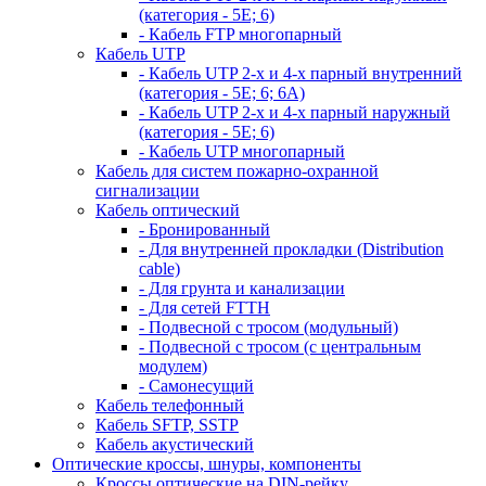
(категория - 5Е; 6)
- Кабель FTP многопарный
Кабель UTP
- Кабель UTP 2-х и 4-х парный внутренний
(категория - 5Е; 6; 6А)
- Кабель UTP 2-х и 4-х парный наружный
(категория - 5Е; 6)
- Кабель UTP многопарный
Кабель для систем пожарно-охранной
сигнализации
Кабель оптический
- Бронированный
- Для внутренней прокладки (Distribution
cable)
- Для грунта и канализации
- Для сетей FTTH
- Подвесной с тросом (модульный)
- Подвесной с тросом (с центральным
модулем)
- Самонесущий
Кабель телефонный
Кабель SFTP, SSTP
Кабель акустический
Оптические кроссы, шнуры, компоненты
Кроссы оптические на DIN-рейку