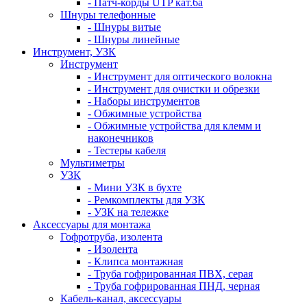
- Патч-корды UTP кат.6а
Шнуры телефонные
- Шнуры витые
- Шнуры линейные
Инструмент, УЗК
Инструмент
- Инструмент для оптического волокна
- Инструмент для очистки и обрезки
- Наборы инструментов
- Обжимные устройства
- Обжимные устройства для клемм и
наконечников
- Тестеры кабеля
Мультиметры
УЗК
- Мини УЗК в бухте
- Ремкомплекты для УЗК
- УЗК на тележке
Аксессуары для монтажа
Гофротруба, изолента
- Изолента
- Клипса монтажная
- Труба гофрированная ПВХ, серая
- Труба гофрированная ПНД, черная
Кабель-канал, аксессуары