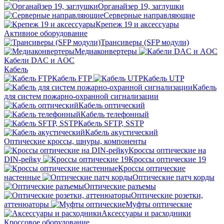
Органайзер 19, заглушки
Серверные направляющие
Крепеж 19 и аксессуары
Активное оборудование
Трансиверы (SFP модули)
Медиаконвертеры
Кабели DAC и AOC
Кабель
Кабель FTP
Кабель UTP
Кабель
для систем пожарно-охранной сигнализации
Кабель оптический
Кабель телефонный
Кабель SFTP, SSTP
Кабель акустический
Оптические кроссы, шнуры, компоненты
Кроссы оптические на
DIN-рейку
Кроссы оптические 19
Кроссы оптические
настенные
Оптические патч корды
Оптические разъемы
Оптические розетки,
аттенюаторы
Муфты оптические
Аксессуары и расходники
Кроссовое оборудование