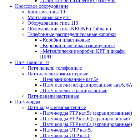
- Очистители оптических разъемов
Кроссовое оборудование
Конструктивы 19
Монтажные хомуты
Оборудование типа 110
Оборудование типа KRONE (Тайвань)
Телефонные распределительные коробки
- Коробки пластиковые
- Коробки пыле-влагозащищенные
- Металлические коробки КРТ и шкафы
ШРН
Патч-панели 19
Патч панели телефонные
Патч-панели компьютерные
- Неэкранированные кат.5е
- Патч панели неэкранированные кат.6, 6А
- Патч панели экранированные
Патч-панели настенные
Патч-корды
Патч-корды компьютерные
- Патч-корды FTP кат.5е (экранированные)
- Патч-корды FTP кат.6 (экранированные)
- Патч-корды FTP кат.6а (экранированные)
- Патч-корды UTP кат.5е
- Патч-корды UTP кат.6