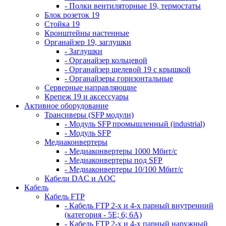
- Полки вентиляторные 19, термостаты
Блок розеток 19
Стойка 19
Кронштейны настенные
Органайзер 19, заглушки
- Заглушки
- Органайзер кольцевой
- Органайзер щелевой 19 с крышкой
- Органайзеры горизонтальные
Серверные направляющие
Крепеж 19 и аксессуары
Активное оборудование
Трансиверы (SFP модули)
- Модуль SFP промышленный (industrial)
- Модуль SFP
Медиаконвертеры
- Медиаконвертеры 1000 Мбит/с
- Медиаконвертеры под SFP
- Медиаконвертеры 10/100 Мбит/с
Кабели DAC и AOC
Кабель
Кабель FTP
- Кабель FTP 2-х и 4-х парный внутренний
(категория - 5Е; 6; 6А)
- Кабель FTP 2-х и 4-х парный наружный