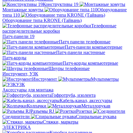
Конструктивы 19
Монтажные хомуты
Оборудование
типа 110
Оборудование типа KRONE (Тайвань)
Телефонные
распределительные коробки
Патч-панели 19
Патч панели телефонные
Патч-панели компьютерные
Патч-панели настенные
Патч-корды
Патч-корды компьютерные
Шнуры телефонные
Инструмент, УЗК
Инструмент
Мультиметры
УЗК
Аксессуары для монтажа
Гофротруба, изолента
Кабель-канал, аксессуары
Колпачки
Металлорукав
Разъемы RJ
Розетки
Соединители
Спиральные рукава
Стяжки, маркеры
ЭЛЕКТРИКА
Коробки распаячные