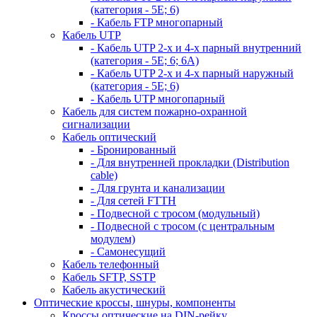
(категория - 5Е; 6)
- Кабель FTP многопарный
Кабель UTP
- Кабель UTP 2-х и 4-х парный внутренний
(категория - 5Е; 6; 6А)
- Кабель UTP 2-х и 4-х парный наружный
(категория - 5Е; 6)
- Кабель UTP многопарный
Кабель для систем пожарно-охранной
сигнализации
Кабель оптический
- Бронированный
- Для внутренней прокладки (Distribution
cable)
- Для грунта и канализации
- Для сетей FTTH
- Подвесной с тросом (модульный)
- Подвесной с тросом (с центральным
модулем)
- Самонесущий
Кабель телефонный
Кабель SFTP, SSTP
Кабель акустический
Оптические кроссы, шнуры, компоненты
Кроссы оптические на DIN-рейку