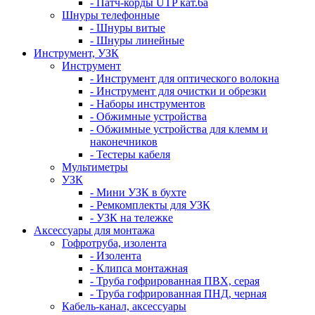
- Патч-корды UTP кат.6а
Шнуры телефонные
- Шнуры витые
- Шнуры линейные
Инструмент, УЗК
Инструмент
- Инструмент для оптического волокна
- Инструмент для очистки и обрезки
- Наборы инструментов
- Обжимные устройства
- Обжимные устройства для клемм и
наконечников
- Тестеры кабеля
Мультиметры
УЗК
- Мини УЗК в бухте
- Ремкомплекты для УЗК
- УЗК на тележке
Аксессуары для монтажа
Гофротруба, изолента
- Изолента
- Клипса монтажная
- Труба гофрированная ПВХ, серая
- Труба гофрированная ПНД, черная
Кабель-канал, аксессуары