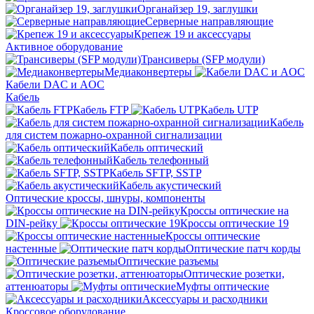
Органайзер 19, заглушки
Серверные направляющие
Крепеж 19 и аксессуары
Активное оборудование
Трансиверы (SFP модули)
Медиаконвертеры
Кабели DAC и AOC
Кабель
Кабель FTP
Кабель UTP
Кабель
для систем пожарно-охранной сигнализации
Кабель оптический
Кабель телефонный
Кабель SFTP, SSTP
Кабель акустический
Оптические кроссы, шнуры, компоненты
Кроссы оптические на
DIN-рейку
Кроссы оптические 19
Кроссы оптические
настенные
Оптические патч корды
Оптические разъемы
Оптические розетки,
аттенюаторы
Муфты оптические
Аксессуары и расходники
Кроссовое оборудование