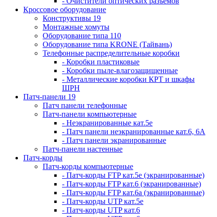
- Очистители оптических разъемов
Кроссовое оборудование
Конструктивы 19
Монтажные хомуты
Оборудование типа 110
Оборудование типа KRONE (Тайвань)
Телефонные распределительные коробки
- Коробки пластиковые
- Коробки пыле-влагозащищенные
- Металлические коробки КРТ и шкафы
ШРН
Патч-панели 19
Патч панели телефонные
Патч-панели компьютерные
- Неэкранированные кат.5е
- Патч панели неэкранированные кат.6, 6А
- Патч панели экранированные
Патч-панели настенные
Патч-корды
Патч-корды компьютерные
- Патч-корды FTP кат.5е (экранированные)
- Патч-корды FTP кат.6 (экранированные)
- Патч-корды FTP кат.6а (экранированные)
- Патч-корды UTP кат.5е
- Патч-корды UTP кат.6