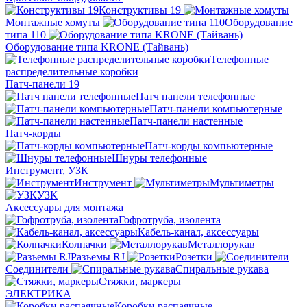
Конструктивы 19
Монтажные хомуты
Оборудование
типа 110
Оборудование типа KRONE (Тайвань)
Телефонные
распределительные коробки
Патч-панели 19
Патч панели телефонные
Патч-панели компьютерные
Патч-панели настенные
Патч-корды
Патч-корды компьютерные
Шнуры телефонные
Инструмент, УЗК
Инструмент
Мультиметры
УЗК
Аксессуары для монтажа
Гофротруба, изолента
Кабель-канал, аксессуары
Колпачки
Металлорукав
Разъемы RJ
Розетки
Соединители
Спиральные рукава
Стяжки, маркеры
ЭЛЕКТРИКА
Коробки распаячные