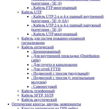
(категория - 5Е; 6)
- Кабель FTP многопарный
Кабель UTP
- Кабель UTP 2-х и 4-х парный внутренний
(категория - 5Е; 6; 6А)
- Кабель UTP 2-х и 4-х парный наружный
(категория - 5Е; 6)
- Кабель UTP многопарный
Кабель для систем пожарно-охранной
сигнализации
Кабель оптический
- Бронированный
- Для внутренней прокладки (Distribution
cable)
- Для грунта и канализации
- Для сетей FTTH
- Подвесной с тросом (модульный)
- Подвесной с тросом (с центральным
модулем)
- Самонесущий
Кабель телефонный
Кабель SFTP, SSTP
Кабель акустический
Оптические кроссы, шнуры, компоненты
Кроссы оптические на DIN-рейку