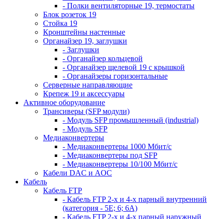
- Полки вентиляторные 19, термостаты
Блок розеток 19
Стойка 19
Кронштейны настенные
Органайзер 19, заглушки
- Заглушки
- Органайзер кольцевой
- Органайзер щелевой 19 с крышкой
- Органайзеры горизонтальные
Серверные направляющие
Крепеж 19 и аксессуары
Активное оборудование
Трансиверы (SFP модули)
- Модуль SFP промышленный (industrial)
- Модуль SFP
Медиаконвертеры
- Медиаконвертеры 1000 Мбит/с
- Медиаконвертеры под SFP
- Медиаконвертеры 10/100 Мбит/с
Кабели DAC и AOC
Кабель
Кабель FTP
- Кабель FTP 2-х и 4-х парный внутренний
(категория - 5Е; 6; 6А)
- Кабель FTP 2-х и 4-х парный наружный