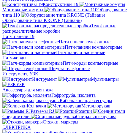
Конструктивы 19
Монтажные хомуты
Оборудование
типа 110
Оборудование типа KRONE (Тайвань)
Телефонные
распределительные коробки
Патч-панели 19
Патч панели телефонные
Патч-панели компьютерные
Патч-панели настенные
Патч-корды
Патч-корды компьютерные
Шнуры телефонные
Инструмент, УЗК
Инструмент
Мультиметры
УЗК
Аксессуары для монтажа
Гофротруба, изолента
Кабель-канал, аксессуары
Колпачки
Металлорукав
Разъемы RJ
Розетки
Соединители
Спиральные рукава
Стяжки, маркеры
ЭЛЕКТРИКА
Коробки распаячные