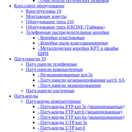
- Очистители оптических разъемов
Кроссовое оборудование
Конструктивы 19
Монтажные хомуты
Оборудование типа 110
Оборудование типа KRONE (Тайвань)
Телефонные распределительные коробки
- Коробки пластиковые
- Коробки пыле-влагозащищенные
- Металлические коробки КРТ и шкафы
ШРН
Патч-панели 19
Патч панели телефонные
Патч-панели компьютерные
- Неэкранированные кат.5е
- Патч панели неэкранированные кат.6, 6А
- Патч панели экранированные
Патч-панели настенные
Патч-корды
Патч-корды компьютерные
- Патч-корды FTP кат.5е (экранированные)
- Патч-корды FTP кат.6 (экранированные)
- Патч-корды FTP кат.6а (экранированные)
- Патч-корды UTP кат.5е
- Патч-корды UTP кат.6