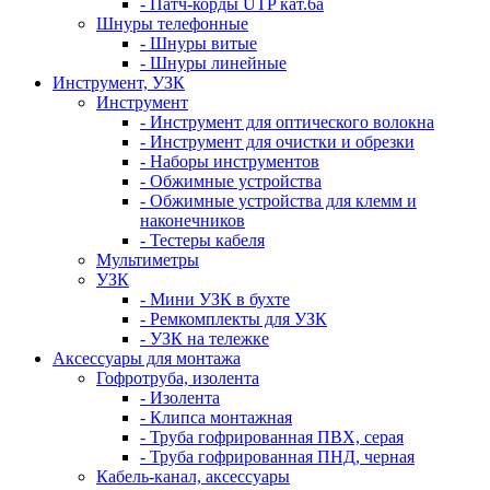
- Патч-корды UTP кат.6а
Шнуры телефонные
- Шнуры витые
- Шнуры линейные
Инструмент, УЗК
Инструмент
- Инструмент для оптического волокна
- Инструмент для очистки и обрезки
- Наборы инструментов
- Обжимные устройства
- Обжимные устройства для клемм и
наконечников
- Тестеры кабеля
Мультиметры
УЗК
- Мини УЗК в бухте
- Ремкомплекты для УЗК
- УЗК на тележке
Аксессуары для монтажа
Гофротруба, изолента
- Изолента
- Клипса монтажная
- Труба гофрированная ПВХ, серая
- Труба гофрированная ПНД, черная
Кабель-канал, аксессуары