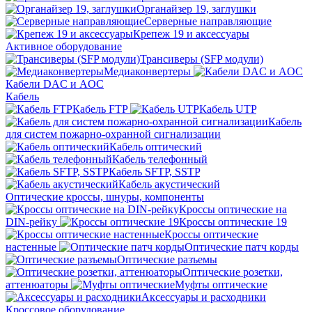
Органайзер 19, заглушки
Серверные направляющие
Крепеж 19 и аксессуары
Активное оборудование
Трансиверы (SFP модули)
Медиаконвертеры
Кабели DAC и AOC
Кабель
Кабель FTP
Кабель UTP
Кабель
для систем пожарно-охранной сигнализации
Кабель оптический
Кабель телефонный
Кабель SFTP, SSTP
Кабель акустический
Оптические кроссы, шнуры, компоненты
Кроссы оптические на
DIN-рейку
Кроссы оптические 19
Кроссы оптические
настенные
Оптические патч корды
Оптические разъемы
Оптические розетки,
аттенюаторы
Муфты оптические
Аксессуары и расходники
Кроссовое оборудование