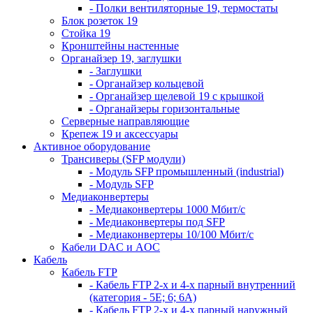
- Полки вентиляторные 19, термостаты
Блок розеток 19
Стойка 19
Кронштейны настенные
Органайзер 19, заглушки
- Заглушки
- Органайзер кольцевой
- Органайзер щелевой 19 с крышкой
- Органайзеры горизонтальные
Серверные направляющие
Крепеж 19 и аксессуары
Активное оборудование
Трансиверы (SFP модули)
- Модуль SFP промышленный (industrial)
- Модуль SFP
Медиаконвертеры
- Медиаконвертеры 1000 Мбит/с
- Медиаконвертеры под SFP
- Медиаконвертеры 10/100 Мбит/с
Кабели DAC и AOC
Кабель
Кабель FTP
- Кабель FTP 2-х и 4-х парный внутренний
(категория - 5Е; 6; 6А)
- Кабель FTP 2-х и 4-х парный наружный