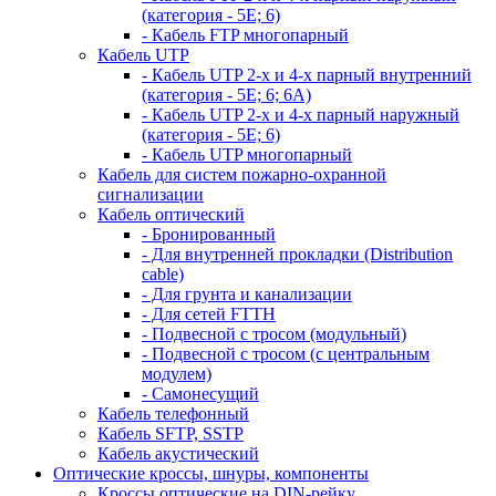
(категория - 5Е; 6)
- Кабель FTP многопарный
Кабель UTP
- Кабель UTP 2-х и 4-х парный внутренний
(категория - 5Е; 6; 6А)
- Кабель UTP 2-х и 4-х парный наружный
(категория - 5Е; 6)
- Кабель UTP многопарный
Кабель для систем пожарно-охранной
сигнализации
Кабель оптический
- Бронированный
- Для внутренней прокладки (Distribution
cable)
- Для грунта и канализации
- Для сетей FTTH
- Подвесной с тросом (модульный)
- Подвесной с тросом (с центральным
модулем)
- Самонесущий
Кабель телефонный
Кабель SFTP, SSTP
Кабель акустический
Оптические кроссы, шнуры, компоненты
Кроссы оптические на DIN-рейку