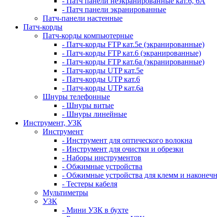
- Патч панели неэкранированные кат.6, 6А
- Патч панели экранированные
Патч-панели настенные
Патч-корды
Патч-корды компьютерные
- Патч-корды FTP кат.5е (экранированные)
- Патч-корды FTP кат.6 (экранированные)
- Патч-корды FTP кат.6а (экранированные)
- Патч-корды UTP кат.5е
- Патч-корды UTP кат.6
- Патч-корды UTP кат.6а
Шнуры телефонные
- Шнуры витые
- Шнуры линейные
Инструмент, УЗК
Инструмент
- Инструмент для оптического волокна
- Инструмент для очистки и обрезки
- Наборы инструментов
- Обжимные устройства
- Обжимные устройства для клемм и наконеч
- Тестеры кабеля
Мультиметры
УЗК
- Мини УЗК в бухте