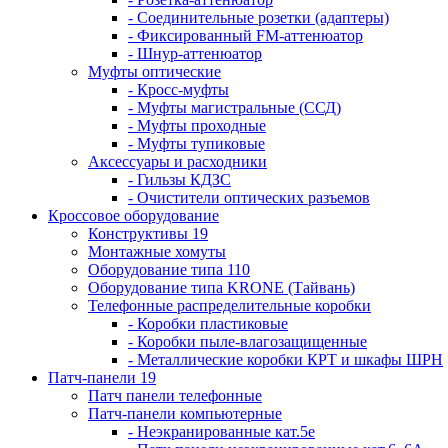
- Соединительные розетки (адаптеры)
- Фиксированный FM-аттенюатор
- Шнур-аттенюатор
Муфты оптические
- Кросс-муфты
- Муфты магистральные (ССД)
- Муфты проходные
- Муфты тупиковые
Аксессуары и расходники
- Гильзы КДЗС
- Очистители оптических разъемов
Кроссовое оборудование
Конструктивы 19
Монтажные хомуты
Оборудование типа 110
Оборудование типа KRONE (Тайвань)
Телефонные распределительные коробки
- Коробки пластиковые
- Коробки пыле-влагозащищенные
- Металлические коробки КРТ и шкафы ШРН
Патч-панели 19
Патч панели телефонные
Патч-панели компьютерные
- Неэкранированные кат.5е