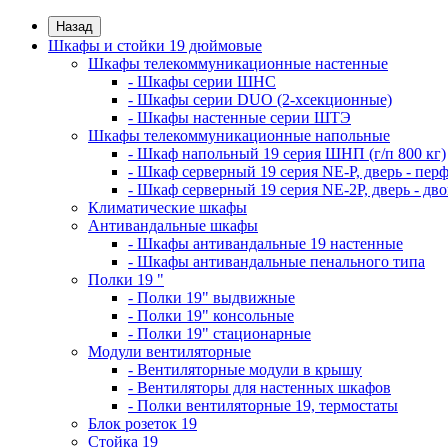
Назад
Шкафы и стойки 19 дюймовые
Шкафы телекоммуникационные настенные
- Шкафы серии ШНС
- Шкафы серии DUO (2-хсекционные)
- Шкафы настенные серии ШТЭ
Шкафы телекоммуникационные напольные
- Шкаф напольный 19 серия ШНП (г/п 800 кг)
- Шкаф серверный 19 серия NE-P, дверь - пер
- Шкаф серверный 19 серия NE-2P, дверь - д
Климатические шкафы
Антивандальные шкафы
- Шкафы антивандальные 19 настенные
- Шкафы антивандальные пенального типа
Полки 19 "
- Полки 19" выдвижные
- Полки 19" консольные
- Полки 19" стационарные
Модули вентиляторные
- Вентиляторные модули в крышу
- Вентиляторы для настенных шкафов
- Полки вентиляторные 19, термостаты
Блок розеток 19
Стойка 19