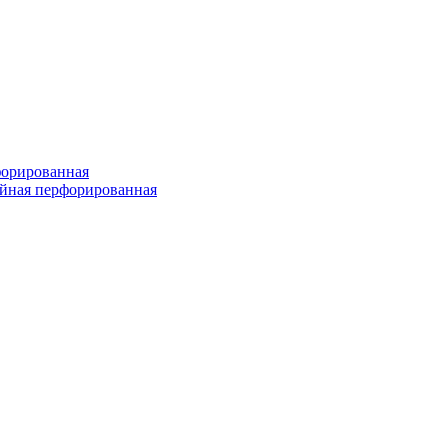
форированная
войная перфорированная