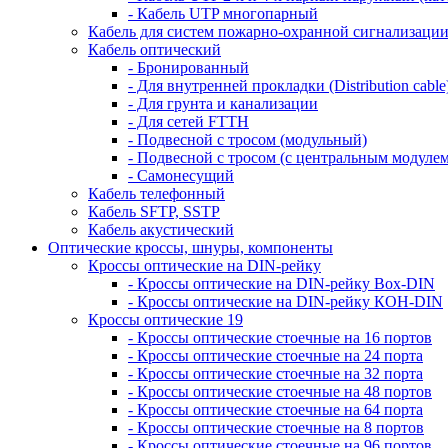
- Кабель UTP многопарный
Кабель для систем пожарно-охранной сигнализаци
Кабель оптический
- Бронированный
- Для внутренней прокладки (Distribution cable
- Для грунта и канализации
- Для сетей FTTH
- Подвесной с тросом (модульный)
- Подвесной с тросом (с центральным модулем
- Самонесущий
Кабель телефонный
Кабель SFTP, SSTP
Кабель акустический
Оптические кроссы, шнуры, компоненты
Кроссы оптические на DIN-рейку
- Кроссы оптические на DIN-рейку Box-DIN
- Кроссы оптические на DIN-рейку КОН-DIN
Кроссы оптические 19
- Кроссы оптические стоечные на 16 портов
- Кроссы оптические стоечные на 24 порта
- Кроссы оптические стоечные на 32 порта
- Кроссы оптические стоечные на 48 портов
- Кроссы оптические стоечные на 64 порта
- Кроссы оптические стоечные на 8 портов
- Кроссы оптические стоечные на 96 портов