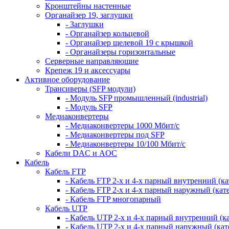
Кронштейны настенные
Органайзер 19, заглушки
- Заглушки
- Органайзер кольцевой
- Органайзер щелевой 19 с крышкой
- Органайзеры горизонтальные
Серверные направляющие
Крепеж 19 и аксессуары
Активное оборудование
Трансиверы (SFP модули)
- Модуль SFP промышленный (industrial)
- Модуль SFP
Медиаконвертеры
- Медиаконвертеры 1000 Мбит/с
- Медиаконвертеры под SFP
- Медиаконвертеры 10/100 Мбит/с
Кабели DAC и AOC
Кабель
Кабель FTP
- Кабель FTP 2-х и 4-х парный внутренний (кат
- Кабель FTP 2-х и 4-х парный наружный (кате
- Кабель FTP многопарный
Кабель UTP
- Кабель UTP 2-х и 4-х парный внутренний (кат
- Кабель UTP 2-х и 4-х парный наружный (кате