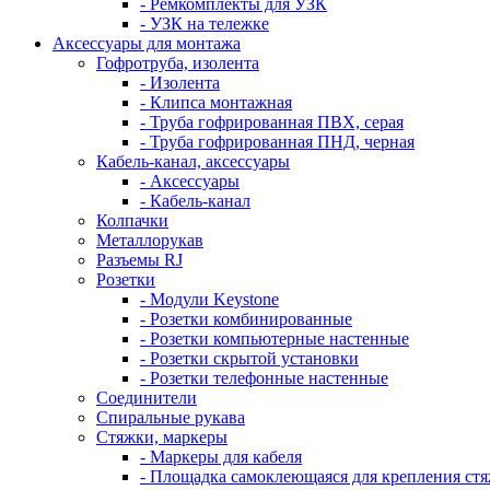
- Ремкомплекты для УЗК
- УЗК на тележке
Аксессуары для монтажа
Гофротруба, изолента
- Изолента
- Клипса монтажная
- Труба гофрированная ПВХ, серая
- Труба гофрированная ПНД, черная
Кабель-канал, аксессуары
- Аксессуары
- Кабель-канал
Колпачки
Металлорукав
Разъемы RJ
Розетки
- Модули Keystone
- Розетки комбинированные
- Розетки компьютерные настенные
- Розетки скрытой установки
- Розетки телефонные настенные
Соединители
Спиральные рукава
Стяжки, маркеры
- Маркеры для кабеля
- Площадка самоклеющаяся для крепления ст