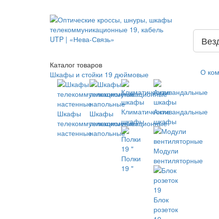
Вез
Каталог
товаров
О ко
Шкафы и стойки 19 дюймовые
Климатические
Антивандальные
Шкафы
Шкафы
шкафы
шкафы
телекоммуникационные
телекоммуникационные
настенные
напольные
Модули
Полки
вентиляторные
19 "
Блок
розеток