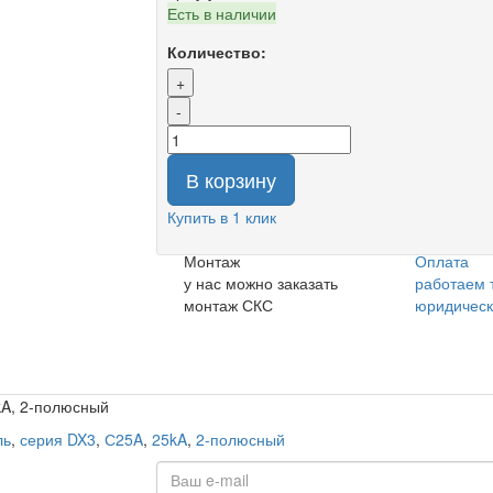
Есть в наличии
Количество:
+
-
В корзину
Купить в 1 клик
Монтаж
Оплата
у нас можно заказать
работаем 
монтаж СКС
юридичес
kA, 2-полюсный
ль
,
серия DX3
,
С25A
,
25kA
,
2-полюсный