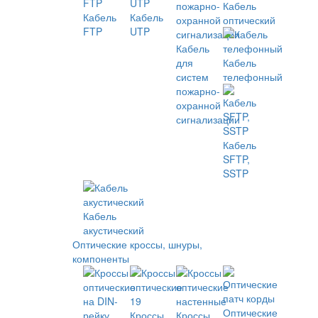
Кабель
Кабель
Кабель
оптический
FTP
UTP
Кабель
для
Кабель
систем
телефонный
пожарно-
охранной
сигнализации
Кабель
SFTP,
SSTP
Кабель
акустический
Оптические кроссы, шнуры,
компоненты
Оптические
Кроссы
Кроссы