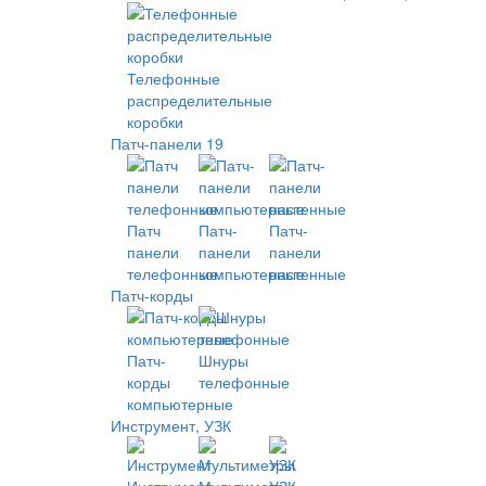
Телефонные
распределительные
коробки
Патч-панели 19
Патч
Патч-
Патч-
панели
панели
панели
телефонные
компьютерные
настенные
Патч-корды
Патч-
Шнуры
корды
телефонные
компьютерные
Инструмент, УЗК