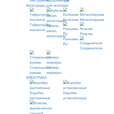
Инструмент
Мультиметры
УЗК
Аксессуары для монтажа
Колпачки
Металлорукав
Гофротруба,
Кабель-
изолента
канал,
Розетки
аксессуары
Разъемы
RJ
Соединители
Спиральные
Стяжки,
рукава
маркеры
ЭЛЕКТРИКА
Коробки
Коробки
распаячные
установочные