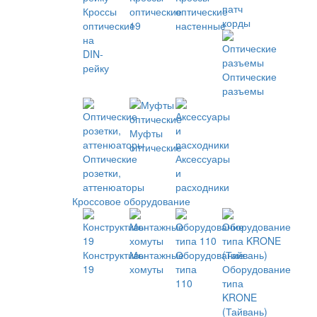
патч
Кроссы
оптические
оптические
корды
оптические
19
настенные
на
DIN-
рейку
Оптические
разъемы
Муфты
оптические
Оптические
Аксессуары
розетки,
и
аттенюаторы
расходники
Кроссовое оборудование
Конструктивы
Монтажные
Оборудование
19
хомуты
типа
Оборудование
110
типа
KRONE
(Тайвань)