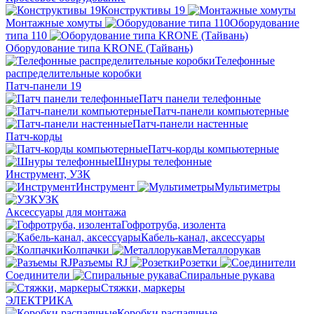
Конструктивы 19
Монтажные хомуты
Оборудование
типа 110
Оборудование типа KRONE (Тайвань)
Телефонные
распределительные коробки
Патч-панели 19
Патч панели телефонные
Патч-панели компьютерные
Патч-панели настенные
Патч-корды
Патч-корды компьютерные
Шнуры телефонные
Инструмент, УЗК
Инструмент
Мультиметры
УЗК
Аксессуары для монтажа
Гофротруба, изолента
Кабель-канал, аксессуары
Колпачки
Металлорукав
Разъемы RJ
Розетки
Соединители
Спиральные рукава
Стяжки, маркеры
ЭЛЕКТРИКА
Коробки распаячные