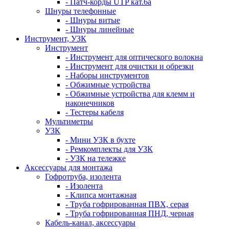
- Патч-корды UTP кат.6а
Шнуры телефонные
- Шнуры витые
- Шнуры линейные
Инструмент, УЗК
Инструмент
- Инструмент для оптического волокна
- Инструмент для очистки и обрезки
- Наборы инструментов
- Обжимные устройства
- Обжимные устройства для клемм и
наконечников
- Тестеры кабеля
Мультиметры
УЗК
- Мини УЗК в бухте
- Ремкомплекты для УЗК
- УЗК на тележке
Аксессуары для монтажа
Гофротруба, изолента
- Изолента
- Клипса монтажная
- Труба гофрированная ПВХ, серая
- Труба гофрированная ПНД, черная
Кабель-канал, аксессуары