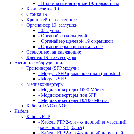
- Полки вентиляторные 19, термостаты
Блок розеток 19
Стойка 19
Кронштейны настенные
Органайзер 19, заглушки
- Заглушки
- Органайзер кольцевой
- Органайзер щелевой 19 с крышкой
- Органайзеры горизонтальные
Серверные направляющие
Крепеж 19 и аксессуары
Активное оборудование
Трансиверы (SFP модули)
- Модуль SFP промышленный (industrial)
- Модуль SFP
Медиаконвертеры
- Медиаконвертеры 1000 Мбит/с
- Медиаконвертеры под SFP
- Медиаконвертеры 10/100 Мбит/с
Кабели DAC и AOC
Кабель
Кабель FTP
- Кабель FTP 2-х и 4-х парный внутренний
(категория - 5Е; 6; 6А)
- Кабель FTP 2-х и 4-х парный наружный