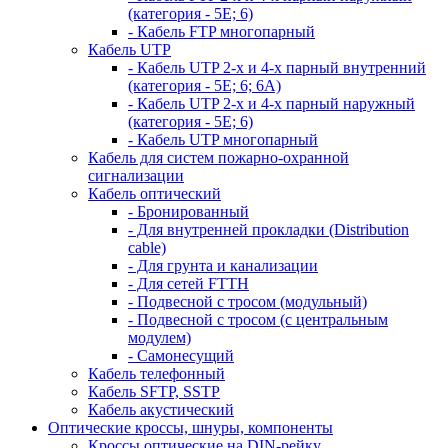
(категория - 5Е; 6)
- Кабель FTP многопарный
Кабель UTP
- Кабель UTP 2-х и 4-х парный внутренний
(категория - 5Е; 6; 6А)
- Кабель UTP 2-х и 4-х парный наружный
(категория - 5Е; 6)
- Кабель UTP многопарный
Кабель для систем пожарно-охранной
сигнализации
Кабель оптический
- Бронированный
- Для внутренней прокладки (Distribution
cable)
- Для грунта и канализации
- Для сетей FTTH
- Подвесной с тросом (модульный)
- Подвесной с тросом (с центральным
модулем)
- Самонесущий
Кабель телефонный
Кабель SFTP, SSTP
Кабель акустический
Оптические кроссы, шнуры, компоненты
Кроссы оптические на DIN-рейку