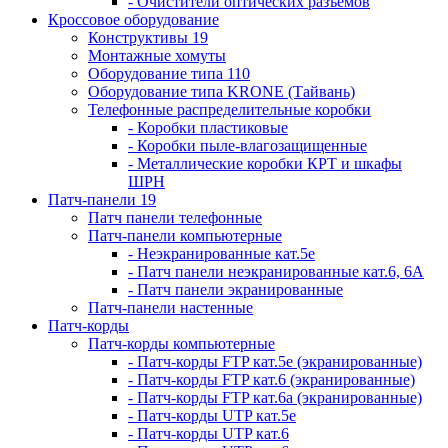
- Очистители оптических разъемов
Кроссовое оборудование
Конструктивы 19
Монтажные хомуты
Оборудование типа 110
Оборудование типа KRONE (Тайвань)
Телефонные распределительные коробки
- Коробки пластиковые
- Коробки пыле-влагозащищенные
- Металлические коробки КРТ и шкафы
ШРН
Патч-панели 19
Патч панели телефонные
Патч-панели компьютерные
- Неэкранированные кат.5е
- Патч панели неэкранированные кат.6, 6А
- Патч панели экранированные
Патч-панели настенные
Патч-корды
Патч-корды компьютерные
- Патч-корды FTP кат.5е (экранированные)
- Патч-корды FTP кат.6 (экранированные)
- Патч-корды FTP кат.6а (экранированные)
- Патч-корды UTP кат.5е
- Патч-корды UTP кат.6