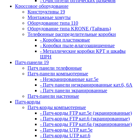
- Очистители оптических разъемов
Кроссовое оборудование
Конструктивы 19
Монтажные хомуты
Оборудование типа 110
Оборудование типа KRONE (Тайвань)
Телефонные распределительные коробки
- Коробки пластиковые
- Коробки пыле-влагозащищенные
- Металлические коробки КРТ и шкафы
ШРН
Патч-панели 19
Патч панели телефонные
Патч-панели компьютерные
- Неэкранированные кат.5е
- Патч панели неэкранированные кат.6, 6А
- Патч панели экранированные
Патч-панели настенные
Патч-корды
Патч-корды компьютерные
- Патч-корды FTP кат.5е (экранированные)
- Патч-корды FTP кат.6 (экранированные)
- Патч-корды FTP кат.6а (экранированные)
- Патч-корды UTP кат.5е
- Патч-корды UTP кат.6