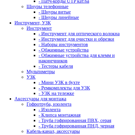
- Патч-корды UTP кат.6а
Шнуры телефонные
- Шнуры витые
- Шнуры линейные
Инструмент, УЗК
Инструмент
- Инструмент для оптического волокна
- Инструмент для очистки и обрезки
- Наборы инструментов
- Обжимные устройства
- Обжимные устройства для клемм и
наконечников
- Тестеры кабеля
Мультиметры
УЗК
- Мини УЗК в бухте
- Ремкомплекты для УЗК
- УЗК на тележке
Аксессуары для монтажа
Гофротруба, изолента
- Изолента
- Клипса монтажная
- Труба гофрированная ПВХ, серая
- Труба гофрированная ПНД, черная
Кабель-канал, аксессуары