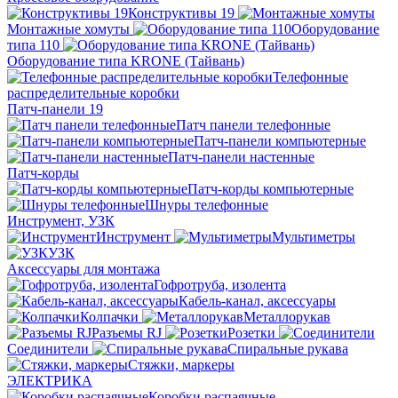
Конструктивы 19
Монтажные хомуты
Оборудование
типа 110
Оборудование типа KRONE (Тайвань)
Телефонные
распределительные коробки
Патч-панели 19
Патч панели телефонные
Патч-панели компьютерные
Патч-панели настенные
Патч-корды
Патч-корды компьютерные
Шнуры телефонные
Инструмент, УЗК
Инструмент
Мультиметры
УЗК
Аксессуары для монтажа
Гофротруба, изолента
Кабель-канал, аксессуары
Колпачки
Металлорукав
Разъемы RJ
Розетки
Соединители
Спиральные рукава
Стяжки, маркеры
ЭЛЕКТРИКА
Коробки распаячные