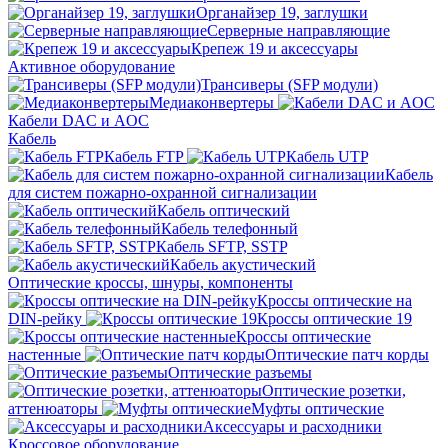
Органайзер 19, заглушки
Серверные направляющие
Крепеж 19 и аксессуары
Активное оборудование
Трансиверы (SFP модули)
Медиаконвертеры
Кабели DAC и AOC
Кабель
Кабель FTP
Кабель UTP
Кабель
для систем пожарно-охранной сигнализации
Кабель оптический
Кабель телефонный
Кабель SFTP, SSTP
Кабель акустический
Оптические кроссы, шнуры, компоненты
Кроссы оптические на
DIN-рейку
Кроссы оптические 19
Кроссы оптические
настенные
Оптические патч корды
Оптические разъемы
Оптические розетки,
аттенюаторы
Муфты оптические
Аксессуары и расходники
Кроссовое оборудование