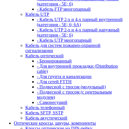
(категория - 5Е; 6)
- Кабель FTP многопарный
Кабель UTP
- Кабель UTP 2-х и 4-х парный внутренний
(категория - 5Е; 6; 6А)
- Кабель UTP 2-х и 4-х парный наружный
(категория - 5Е; 6)
- Кабель UTP многопарный
Кабель для систем пожарно-охранной
сигнализации
Кабель оптический
- Бронированный
- Для внутренней прокладки (Distribution
cable)
- Для грунта и канализации
- Для сетей FTTH
- Подвесной с тросом (модульный)
- Подвесной с тросом (с центральным
модулем)
- Самонесущий
Кабель телефонный
Кабель SFTP, SSTP
Кабель акустический
Оптические кроссы, шнуры, компоненты
Кроссы оптические на DIN-рейку