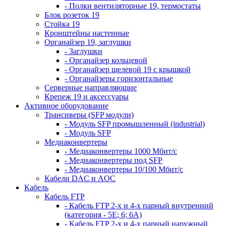
- Полки вентиляторные 19, термостаты
Блок розеток 19
Стойка 19
Кронштейны настенные
Органайзер 19, заглушки
- Заглушки
- Органайзер кольцевой
- Органайзер щелевой 19 с крышкой
- Органайзеры горизонтальные
Серверные направляющие
Крепеж 19 и аксессуары
Активное оборудование
Трансиверы (SFP модули)
- Модуль SFP промышленный (industrial)
- Модуль SFP
Медиаконвертеры
- Медиаконвертеры 1000 Мбит/с
- Медиаконвертеры под SFP
- Медиаконвертеры 10/100 Мбит/с
Кабели DAC и AOC
Кабель
Кабель FTP
- Кабель FTP 2-х и 4-х парный внутренний
(категория - 5Е; 6; 6А)
- Кабель FTP 2-х и 4-х парный наружный