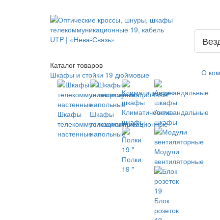
Вез
Каталог
товаров
О ко
Шкафы и стойки 19 дюймовые
Климатические
Антивандальные
Шкафы
Шкафы
шкафы
шкафы
телекоммуникационные
телекоммуникационные
настенные
напольные
Модули
Полки
вентиляторные
19 "
Блок
розеток