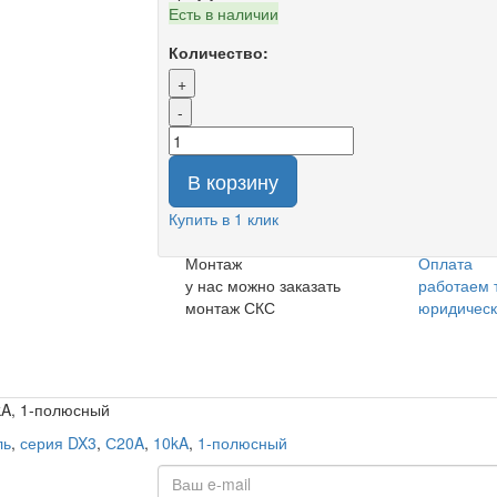
Есть в наличии
Количество:
+
-
В корзину
Купить в 1 клик
Монтаж
Оплата
у нас можно заказать
работаем 
монтаж СКС
юридичес
kA, 1-полюсный
ль
,
серия DX3
,
С20A
,
10kA
,
1-полюсный