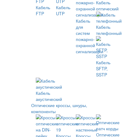
Кабель
Кабель
Кабель
оптический
FTP
UTP
Кабель
для
Кабель
систем
телефонный
пожарно-
охранной
сигнализации
Кабель
SFTP,
SSTP
Кабель
акустический
Оптические кроссы, шнуры,
компоненты
Оптические
Кроссы
Кроссы