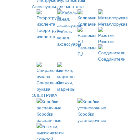
Инструмент
Мультиметры
УЗК
Аксессуары для монтажа
Колпачки
Металлорукав
Гофротруба,
Кабель-
изолента
канал,
Розетки
аксессуары
Разъемы
RJ
Соединители
Спиральные
Стяжки,
рукава
маркеры
ЭЛЕКТРИКА
Коробки
Коробки
распаячные
установочные