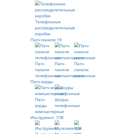
Телефонные
распределительные
коробки
Патч-панели 19
Патч
Патч-
Патч-
панели
панели
панели
телефонные
компьютерные
настенные
Патч-корды
Патч-
Шнуры
корды
телефонные
компьютерные
Инструмент, УЗК