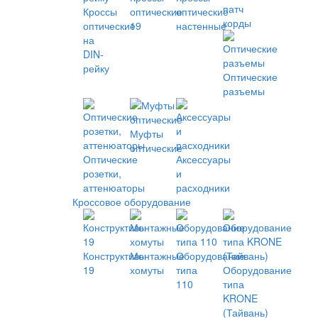
патч
Кроссы
оптические
оптические
корды
оптические
19
настенные
на
DIN-
рейку
Оптические
разъемы
Муфты
оптические
Оптические
Аксессуары
розетки,
и
аттенюаторы
расходники
Кроссовое оборудование
Конструктивы
Монтажные
Оборудование
19
хомуты
типа
Оборудование
110
типа
KRONE
(Тайвань)