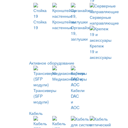
19
Серверные
Стойка
Кронштейны
направляющие
19
настенные
Органайзер
19,
заглушки
Крепеж
19 и
аксессуары
Активное оборудование
Медиаконвертеры
Трансиверы
Кабели
(SFP
DAC
модули)
и
AOC
Кабель