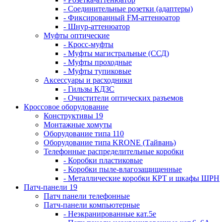
- Соединительные розетки (адаптеры)
- Фиксированный FM-аттенюатор
- Шнур-аттенюатор
Муфты оптические
- Кросс-муфты
- Муфты магистральные (ССД)
- Муфты проходные
- Муфты тупиковые
Аксессуары и расходники
- Гильзы КДЗС
- Очистители оптических разъемов
Кроссовое оборудование
Конструктивы 19
Монтажные хомуты
Оборудование типа 110
Оборудование типа KRONE (Тайвань)
Телефонные распределительные коробки
- Коробки пластиковые
- Коробки пыле-влагозащищенные
- Металлические коробки КРТ и шкафы ШРН
Патч-панели 19
Патч панели телефонные
Патч-панели компьютерные
- Неэкранированные кат.5е