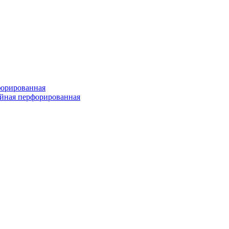
форированная
войная перфорированная