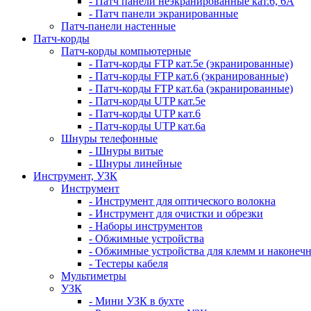
- Патч панели неэкранированные кат.6, 6А
- Патч панели экранированные
Патч-панели настенные
Патч-корды
Патч-корды компьютерные
- Патч-корды FTP кат.5е (экранированные)
- Патч-корды FTP кат.6 (экранированные)
- Патч-корды FTP кат.6а (экранированные)
- Патч-корды UTP кат.5е
- Патч-корды UTP кат.6
- Патч-корды UTP кат.6а
Шнуры телефонные
- Шнуры витые
- Шнуры линейные
Инструмент, УЗК
Инструмент
- Инструмент для оптического волокна
- Инструмент для очистки и обрезки
- Наборы инструментов
- Обжимные устройства
- Обжимные устройства для клемм и наконеч
- Тестеры кабеля
Мультиметры
УЗК
- Мини УЗК в бухте