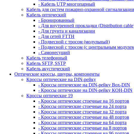
- Кабель UTP многопарный
Кабель для систем пожарно-охранной сигнализаци
Кабель оптический
- Бронированный
- Для внутренней прокладки (Distribution cable
- Для грунта и канализации
- Для сетей FTTH
- Подвесной с тросом (модульный)
- Подвесной с тросом (с центральным модулем
- Самонесущий
Кабель телефонный
Кабель SFTP, SSTP
Кабель акустический
Оптические кроссы, шнуры, компоненты
Кроссы оптические на DIN-рейку
- Кроссы оптические на DIN-рейку Box-DIN
- Кроссы оптические на DIN-рейку КОН-DIN
Кроссы оптические 19
- Кроссы оптические стоечные на 16 портов
- Кроссы оптические стоечные на 24 порта
- Кроссы оптические стоечные на 32 порта
- Кроссы оптические стоечные на 48 портов
- Кроссы оптические стоечные на 64 порта
- Кроссы оптические стоечные на 8 портов
- Кроссы оптические стоечные на 96 портов