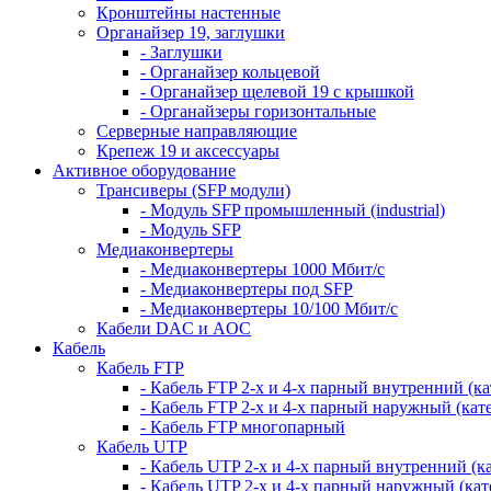
Кронштейны настенные
Органайзер 19, заглушки
- Заглушки
- Органайзер кольцевой
- Органайзер щелевой 19 с крышкой
- Органайзеры горизонтальные
Серверные направляющие
Крепеж 19 и аксессуары
Активное оборудование
Трансиверы (SFP модули)
- Модуль SFP промышленный (industrial)
- Модуль SFP
Медиаконвертеры
- Медиаконвертеры 1000 Мбит/с
- Медиаконвертеры под SFP
- Медиаконвертеры 10/100 Мбит/с
Кабели DAC и AOC
Кабель
Кабель FTP
- Кабель FTP 2-х и 4-х парный внутренний (кат
- Кабель FTP 2-х и 4-х парный наружный (кате
- Кабель FTP многопарный
Кабель UTP
- Кабель UTP 2-х и 4-х парный внутренний (кат
- Кабель UTP 2-х и 4-х парный наружный (кате