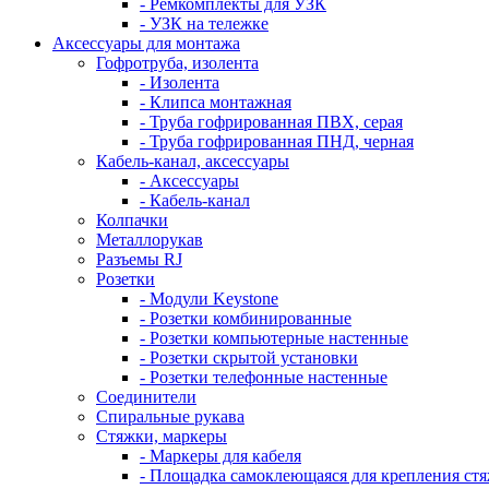
- Ремкомплекты для УЗК
- УЗК на тележке
Аксессуары для монтажа
Гофротруба, изолента
- Изолента
- Клипса монтажная
- Труба гофрированная ПВХ, серая
- Труба гофрированная ПНД, черная
Кабель-канал, аксессуары
- Аксессуары
- Кабель-канал
Колпачки
Металлорукав
Разъемы RJ
Розетки
- Модули Keystone
- Розетки комбинированные
- Розетки компьютерные настенные
- Розетки скрытой установки
- Розетки телефонные настенные
Соединители
Спиральные рукава
Стяжки, маркеры
- Маркеры для кабеля
- Площадка самоклеющаяся для крепления ст