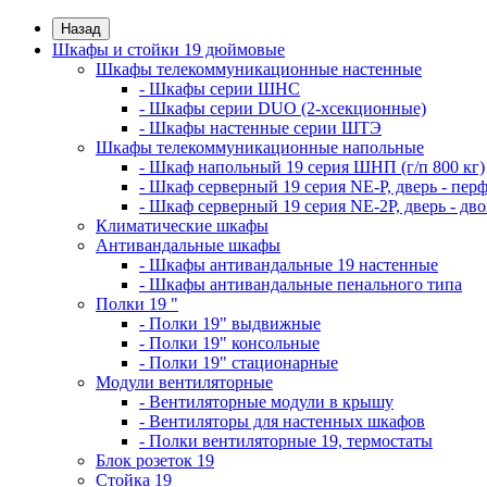
Назад
Шкафы и стойки 19 дюймовые
Шкафы телекоммуникационные настенные
- Шкафы серии ШНС
- Шкафы серии DUO (2-хсекционные)
- Шкафы настенные серии ШТЭ
Шкафы телекоммуникационные напольные
- Шкаф напольный 19 серия ШНП (г/п 800 кг)
- Шкаф серверный 19 серия NE-P, дверь - пер
- Шкаф серверный 19 серия NE-2P, дверь - д
Климатические шкафы
Антивандальные шкафы
- Шкафы антивандальные 19 настенные
- Шкафы антивандальные пенального типа
Полки 19 "
- Полки 19" выдвижные
- Полки 19" консольные
- Полки 19" стационарные
Модули вентиляторные
- Вентиляторные модули в крышу
- Вентиляторы для настенных шкафов
- Полки вентиляторные 19, термостаты
Блок розеток 19
Стойка 19