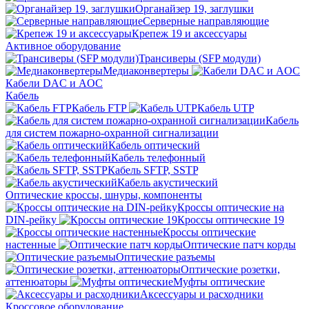
Органайзер 19, заглушки
Серверные направляющие
Крепеж 19 и аксессуары
Активное оборудование
Трансиверы (SFP модули)
Медиаконвертеры
Кабели DAC и AOC
Кабель
Кабель FTP
Кабель UTP
Кабель
для систем пожарно-охранной сигнализации
Кабель оптический
Кабель телефонный
Кабель SFTP, SSTP
Кабель акустический
Оптические кроссы, шнуры, компоненты
Кроссы оптические на
DIN-рейку
Кроссы оптические 19
Кроссы оптические
настенные
Оптические патч корды
Оптические разъемы
Оптические розетки,
аттенюаторы
Муфты оптические
Аксессуары и расходники
Кроссовое оборудование