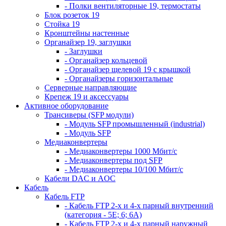
- Полки вентиляторные 19, термостаты
Блок розеток 19
Стойка 19
Кронштейны настенные
Органайзер 19, заглушки
- Заглушки
- Органайзер кольцевой
- Органайзер щелевой 19 с крышкой
- Органайзеры горизонтальные
Серверные направляющие
Крепеж 19 и аксессуары
Активное оборудование
Трансиверы (SFP модули)
- Модуль SFP промышленный (industrial)
- Модуль SFP
Медиаконвертеры
- Медиаконвертеры 1000 Мбит/с
- Медиаконвертеры под SFP
- Медиаконвертеры 10/100 Мбит/с
Кабели DAC и AOC
Кабель
Кабель FTP
- Кабель FTP 2-х и 4-х парный внутренний
(категория - 5Е; 6; 6А)
- Кабель FTP 2-х и 4-х парный наружный