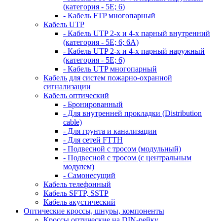
(категория - 5Е; 6)
- Кабель FTP многопарный
Кабель UTP
- Кабель UTP 2-х и 4-х парный внутренний
(категория - 5Е; 6; 6А)
- Кабель UTP 2-х и 4-х парный наружный
(категория - 5Е; 6)
- Кабель UTP многопарный
Кабель для систем пожарно-охранной
сигнализации
Кабель оптический
- Бронированный
- Для внутренней прокладки (Distribution
cable)
- Для грунта и канализации
- Для сетей FTTH
- Подвесной с тросом (модульный)
- Подвесной с тросом (с центральным
модулем)
- Самонесущий
Кабель телефонный
Кабель SFTP, SSTP
Кабель акустический
Оптические кроссы, шнуры, компоненты
Кроссы оптические на DIN-рейку