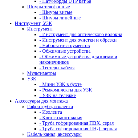
- Патч-корды UTP кат.6а
Шнуры телефонные
- Шнуры витые
- Шнуры линейные
Инструмент, УЗК
Инструмент
- Инструмент для оптического волокна
- Инструмент для очистки и обрезки
- Наборы инструментов
- Обжимные устройства
- Обжимные устройства для клемм и
наконечников
- Тестеры кабеля
Мультиметры
УЗК
- Мини УЗК в бухте
- Ремкомплекты для УЗК
- УЗК на тележке
Аксессуары для монтажа
Гофротруба, изолента
- Изолента
- Клипса монтажная
- Труба гофрированная ПВХ, серая
- Труба гофрированная ПНД, черная
Кабель-канал, аксессуары