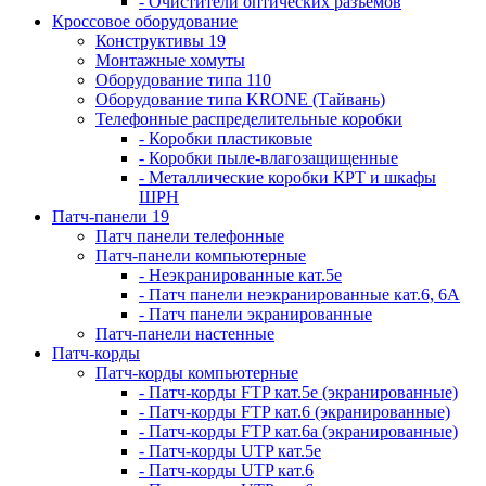
- Очистители оптических разъемов
Кроссовое оборудование
Конструктивы 19
Монтажные хомуты
Оборудование типа 110
Оборудование типа KRONE (Тайвань)
Телефонные распределительные коробки
- Коробки пластиковые
- Коробки пыле-влагозащищенные
- Металлические коробки КРТ и шкафы
ШРН
Патч-панели 19
Патч панели телефонные
Патч-панели компьютерные
- Неэкранированные кат.5е
- Патч панели неэкранированные кат.6, 6А
- Патч панели экранированные
Патч-панели настенные
Патч-корды
Патч-корды компьютерные
- Патч-корды FTP кат.5е (экранированные)
- Патч-корды FTP кат.6 (экранированные)
- Патч-корды FTP кат.6а (экранированные)
- Патч-корды UTP кат.5е
- Патч-корды UTP кат.6