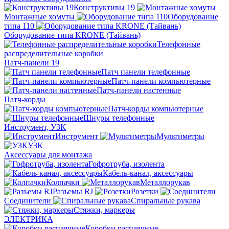
Конструктивы 19
Монтажные хомуты
Оборудование
типа 110
Оборудование типа KRONE (Тайвань)
Телефонные
распределительные коробки
Патч-панели 19
Патч панели телефонные
Патч-панели компьютерные
Патч-панели настенные
Патч-корды
Патч-корды компьютерные
Шнуры телефонные
Инструмент, УЗК
Инструмент
Мультиметры
УЗК
Аксессуары для монтажа
Гофротруба, изолента
Кабель-канал, аксессуары
Колпачки
Металлорукав
Разъемы RJ
Розетки
Соединители
Спиральные рукава
Стяжки, маркеры
ЭЛЕКТРИКА
Коробки распаячные