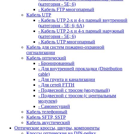
(категория - 5Е; 6)
- Кабель FTP многопарный
Кабель UTP
- Кабель UTP 2-х и 4-х парный внутренний
(категория - 5Е; 6; 6А)
- Кабель UTP 2-х и 4-х парный наружный
(категория - 5Е; 6)
- Кабель UTP многопарный
Кабель для систем пожарно-охранной
сигнализации
Кабель оптический
- Бронированный
- Для внутренней прокладки (Distribution
cable)
- Для грунта и канализации
- Для сетей FTTH
- Подвесной с тросом (модульный)
- Подвесной с тросом (с центральным
модулем)
- Самонесущий
Кабель телефонный
Кабель SFTP, SSTP
Кабель акустический
Оптические кроссы, шнуры, компоненты
Кроссы оптические на DIN-рейку