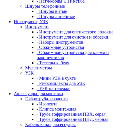
- Патч-корды UTP кат.6а
Шнуры телефонные
- Шнуры витые
- Шнуры линейные
Инструмент, УЗК
Инструмент
- Инструмент для оптического волокна
- Инструмент для очистки и обрезки
- Наборы инструментов
- Обжимные устройства
- Обжимные устройства для клемм и
наконечников
- Тестеры кабеля
Мультиметры
УЗК
- Мини УЗК в бухте
- Ремкомплекты для УЗК
- УЗК на тележке
Аксессуары для монтажа
Гофротруба, изолента
- Изолента
- Клипса монтажная
- Труба гофрированная ПВХ, серая
- Труба гофрированная ПНД, черная
Кабель-канал, аксессуары