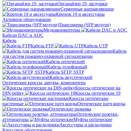
Органайзер 19, заглушки
Серверные направляющие
Крепеж 19 и аксессуары
Активное оборудование
Трансиверы (SFP модули)
Медиаконвертеры
Кабели DAC и AOC
Кабель
Кабель FTP
Кабель UTP
Кабель
для систем пожарно-охранной сигнализации
Кабель оптический
Кабель телефонный
Кабель SFTP, SSTP
Кабель акустический
Оптические кроссы, шнуры, компоненты
Кроссы оптические на
DIN-рейку
Кроссы оптические 19
Кроссы оптические
настенные
Оптические патч корды
Оптические разъемы
Оптические розетки,
аттенюаторы
Муфты оптические
Аксессуары и расходники
Кроссовое оборудование