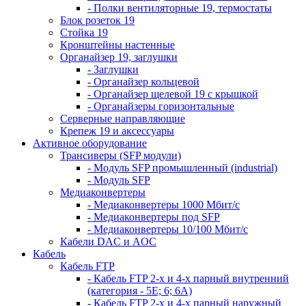
- Полки вентиляторные 19, термостаты
Блок розеток 19
Стойка 19
Кронштейны настенные
Органайзер 19, заглушки
- Заглушки
- Органайзер кольцевой
- Органайзер щелевой 19 с крышкой
- Органайзеры горизонтальные
Серверные направляющие
Крепеж 19 и аксессуары
Активное оборудование
Трансиверы (SFP модули)
- Модуль SFP промышленный (industrial)
- Модуль SFP
Медиаконвертеры
- Медиаконвертеры 1000 Мбит/с
- Медиаконвертеры под SFP
- Медиаконвертеры 10/100 Мбит/с
Кабели DAC и AOC
Кабель
Кабель FTP
- Кабель FTP 2-х и 4-х парный внутренний
(категория - 5Е; 6; 6А)
- Кабель FTP 2-х и 4-х парный наружный