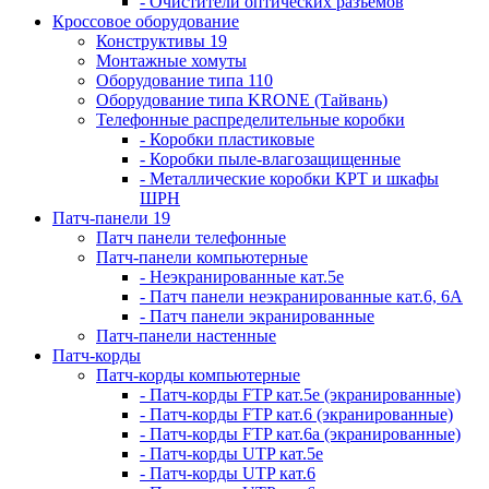
- Очистители оптических разъемов
Кроссовое оборудование
Конструктивы 19
Монтажные хомуты
Оборудование типа 110
Оборудование типа KRONE (Тайвань)
Телефонные распределительные коробки
- Коробки пластиковые
- Коробки пыле-влагозащищенные
- Металлические коробки КРТ и шкафы
ШРН
Патч-панели 19
Патч панели телефонные
Патч-панели компьютерные
- Неэкранированные кат.5е
- Патч панели неэкранированные кат.6, 6А
- Патч панели экранированные
Патч-панели настенные
Патч-корды
Патч-корды компьютерные
- Патч-корды FTP кат.5е (экранированные)
- Патч-корды FTP кат.6 (экранированные)
- Патч-корды FTP кат.6а (экранированные)
- Патч-корды UTP кат.5е
- Патч-корды UTP кат.6