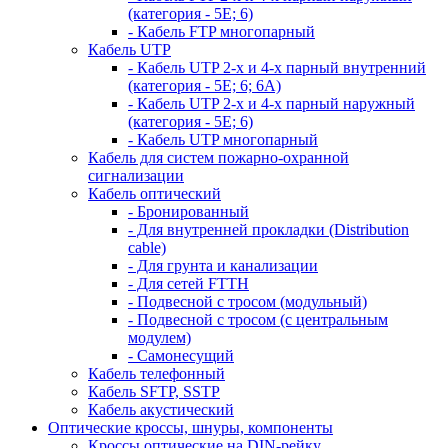
(категория - 5Е; 6)
- Кабель FTP многопарный
Кабель UTP
- Кабель UTP 2-х и 4-х парный внутренний
(категория - 5Е; 6; 6А)
- Кабель UTP 2-х и 4-х парный наружный
(категория - 5Е; 6)
- Кабель UTP многопарный
Кабель для систем пожарно-охранной
сигнализации
Кабель оптический
- Бронированный
- Для внутренней прокладки (Distribution
cable)
- Для грунта и канализации
- Для сетей FTTH
- Подвесной с тросом (модульный)
- Подвесной с тросом (с центральным
модулем)
- Самонесущий
Кабель телефонный
Кабель SFTP, SSTP
Кабель акустический
Оптические кроссы, шнуры, компоненты
Кроссы оптические на DIN-рейку