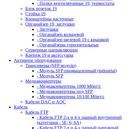
- Полки вентиляторные 19, термостаты
Блок розеток 19
Стойка 19
Кронштейны настенные
Органайзер 19, заглушки
- Заглушки
- Органайзер кольцевой
- Органайзер щелевой 19 с крышкой
- Органайзеры горизонтальные
Серверные направляющие
Крепеж 19 и аксессуары
Активное оборудование
Трансиверы (SFP модули)
- Модуль SFP промышленный (industrial)
- Модуль SFP
Медиаконвертеры
- Медиаконвертеры 1000 Мбит/с
- Медиаконвертеры под SFP
- Медиаконвертеры 10/100 Мбит/с
Кабели DAC и AOC
Кабель
Кабель FTP
- Кабель FTP 2-х и 4-х парный внутренний
(категория - 5Е; 6; 6А)
- Кабель FTP 2-х и 4-х парный наружный