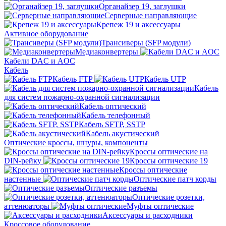
Органайзер 19, заглушки
Серверные направляющие
Крепеж 19 и аксессуары
Активное оборудование
Трансиверы (SFP модули)
Медиаконвертеры
Кабели DAC и AOC
Кабель
Кабель FTP
Кабель UTP
Кабель
для систем пожарно-охранной сигнализации
Кабель оптический
Кабель телефонный
Кабель SFTP, SSTP
Кабель акустический
Оптические кроссы, шнуры, компоненты
Кроссы оптические на
DIN-рейку
Кроссы оптические 19
Кроссы оптические
настенные
Оптические патч корды
Оптические разъемы
Оптические розетки,
аттенюаторы
Муфты оптические
Аксессуары и расходники
Кроссовое оборудование