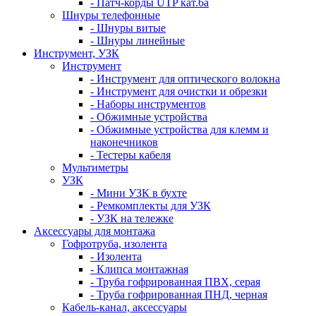
- Патч-корды UTP кат.6а
Шнуры телефонные
- Шнуры витые
- Шнуры линейные
Инструмент, УЗК
Инструмент
- Инструмент для оптического волокна
- Инструмент для очистки и обрезки
- Наборы инструментов
- Обжимные устройства
- Обжимные устройства для клемм и
наконечников
- Тестеры кабеля
Мультиметры
УЗК
- Мини УЗК в бухте
- Ремкомплекты для УЗК
- УЗК на тележке
Аксессуары для монтажа
Гофротруба, изолента
- Изолента
- Клипса монтажная
- Труба гофрированная ПВХ, серая
- Труба гофрированная ПНД, черная
Кабель-канал, аксессуары