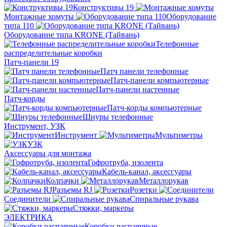
Конструктивы 19
Монтажные хомуты
Оборудование
типа 110
Оборудование типа KRONE (Тайвань)
Телефонные
распределительные коробки
Патч-панели 19
Патч панели телефонные
Патч-панели компьютерные
Патч-панели настенные
Патч-корды
Патч-корды компьютерные
Шнуры телефонные
Инструмент, УЗК
Инструмент
Мультиметры
УЗК
Аксессуары для монтажа
Гофротруба, изолента
Кабель-канал, аксессуары
Колпачки
Металлорукав
Разъемы RJ
Розетки
Соединители
Спиральные рукава
Стяжки, маркеры
ЭЛЕКТРИКА
Коробки распаячные