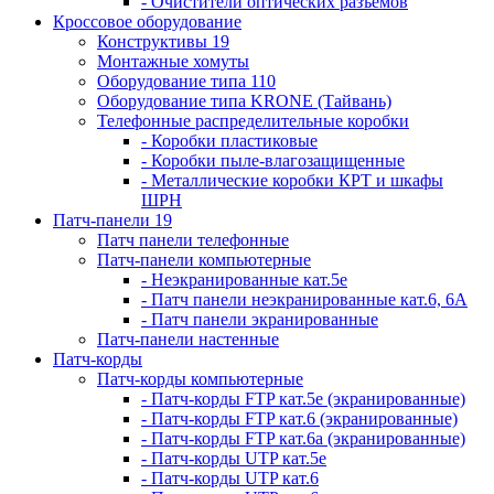
- Очистители оптических разъемов
Кроссовое оборудование
Конструктивы 19
Монтажные хомуты
Оборудование типа 110
Оборудование типа KRONE (Тайвань)
Телефонные распределительные коробки
- Коробки пластиковые
- Коробки пыле-влагозащищенные
- Металлические коробки КРТ и шкафы
ШРН
Патч-панели 19
Патч панели телефонные
Патч-панели компьютерные
- Неэкранированные кат.5е
- Патч панели неэкранированные кат.6, 6А
- Патч панели экранированные
Патч-панели настенные
Патч-корды
Патч-корды компьютерные
- Патч-корды FTP кат.5е (экранированные)
- Патч-корды FTP кат.6 (экранированные)
- Патч-корды FTP кат.6а (экранированные)
- Патч-корды UTP кат.5е
- Патч-корды UTP кат.6