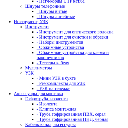
- Патч-корды UTP кат.6а
Шнуры телефонные
- Шнуры витые
- Шнуры линейные
Инструмент, УЗК
Инструмент
- Инструмент для оптического волокна
- Инструмент для очистки и обрезки
- Наборы инструментов
- Обжимные устройства
- Обжимные устройства для клемм и
наконечников
- Тестеры кабеля
Мультиметры
УЗК
- Мини УЗК в бухте
- Ремкомплекты для УЗК
- УЗК на тележке
Аксессуары для монтажа
Гофротруба, изолента
- Изолента
- Клипса монтажная
- Труба гофрированная ПВХ, серая
- Труба гофрированная ПНД, черная
Кабель-канал, аксессуары