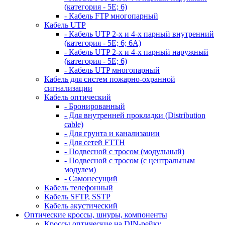
(категория - 5Е; 6)
- Кабель FTP многопарный
Кабель UTP
- Кабель UTP 2-х и 4-х парный внутренний
(категория - 5Е; 6; 6А)
- Кабель UTP 2-х и 4-х парный наружный
(категория - 5Е; 6)
- Кабель UTP многопарный
Кабель для систем пожарно-охранной
сигнализации
Кабель оптический
- Бронированный
- Для внутренней прокладки (Distribution
cable)
- Для грунта и канализации
- Для сетей FTTH
- Подвесной с тросом (модульный)
- Подвесной с тросом (с центральным
модулем)
- Самонесущий
Кабель телефонный
Кабель SFTP, SSTP
Кабель акустический
Оптические кроссы, шнуры, компоненты
Кроссы оптические на DIN-рейку