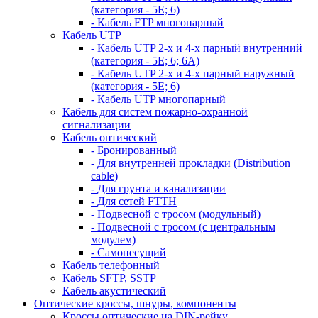
(категория - 5Е; 6)
- Кабель FTP многопарный
Кабель UTP
- Кабель UTP 2-х и 4-х парный внутренний
(категория - 5Е; 6; 6А)
- Кабель UTP 2-х и 4-х парный наружный
(категория - 5Е; 6)
- Кабель UTP многопарный
Кабель для систем пожарно-охранной
сигнализации
Кабель оптический
- Бронированный
- Для внутренней прокладки (Distribution
cable)
- Для грунта и канализации
- Для сетей FTTH
- Подвесной с тросом (модульный)
- Подвесной с тросом (с центральным
модулем)
- Самонесущий
Кабель телефонный
Кабель SFTP, SSTP
Кабель акустический
Оптические кроссы, шнуры, компоненты
Кроссы оптические на DIN-рейку