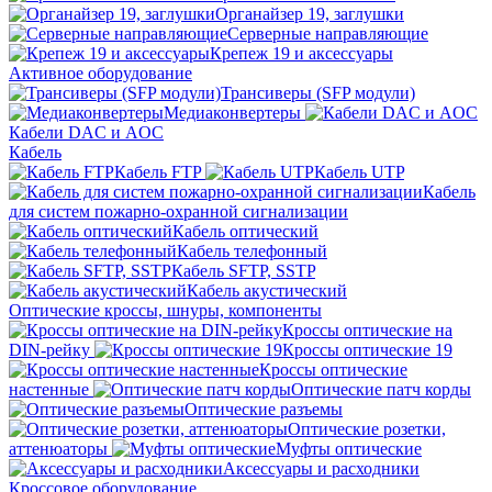
Органайзер 19, заглушки
Серверные направляющие
Крепеж 19 и аксессуары
Активное оборудование
Трансиверы (SFP модули)
Медиаконвертеры
Кабели DAC и AOC
Кабель
Кабель FTP
Кабель UTP
Кабель
для систем пожарно-охранной сигнализации
Кабель оптический
Кабель телефонный
Кабель SFTP, SSTP
Кабель акустический
Оптические кроссы, шнуры, компоненты
Кроссы оптические на
DIN-рейку
Кроссы оптические 19
Кроссы оптические
настенные
Оптические патч корды
Оптические разъемы
Оптические розетки,
аттенюаторы
Муфты оптические
Аксессуары и расходники
Кроссовое оборудование