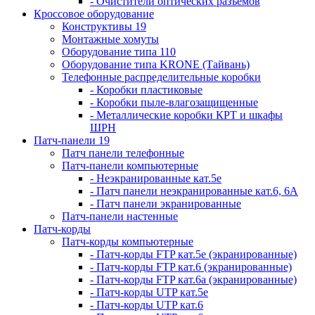
- Очистители оптических разъемов
Кроссовое оборудование
Конструктивы 19
Монтажные хомуты
Оборудование типа 110
Оборудование типа KRONE (Тайвань)
Телефонные распределительные коробки
- Коробки пластиковые
- Коробки пыле-влагозащищенные
- Металлические коробки КРТ и шкафы
ШРН
Патч-панели 19
Патч панели телефонные
Патч-панели компьютерные
- Неэкранированные кат.5е
- Патч панели неэкранированные кат.6, 6А
- Патч панели экранированные
Патч-панели настенные
Патч-корды
Патч-корды компьютерные
- Патч-корды FTP кат.5е (экранированные)
- Патч-корды FTP кат.6 (экранированные)
- Патч-корды FTP кат.6а (экранированные)
- Патч-корды UTP кат.5е
- Патч-корды UTP кат.6