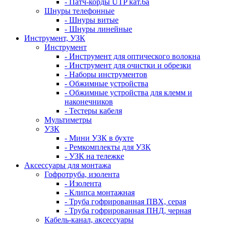
- Патч-корды UTP кат.6а
Шнуры телефонные
- Шнуры витые
- Шнуры линейные
Инструмент, УЗК
Инструмент
- Инструмент для оптического волокна
- Инструмент для очистки и обрезки
- Наборы инструментов
- Обжимные устройства
- Обжимные устройства для клемм и
наконечников
- Тестеры кабеля
Мультиметры
УЗК
- Мини УЗК в бухте
- Ремкомплекты для УЗК
- УЗК на тележке
Аксессуары для монтажа
Гофротруба, изолента
- Изолента
- Клипса монтажная
- Труба гофрированная ПВХ, серая
- Труба гофрированная ПНД, черная
Кабель-канал, аксессуары