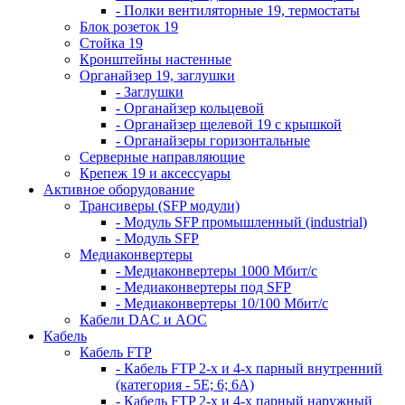
- Полки вентиляторные 19, термостаты
Блок розеток 19
Стойка 19
Кронштейны настенные
Органайзер 19, заглушки
- Заглушки
- Органайзер кольцевой
- Органайзер щелевой 19 с крышкой
- Органайзеры горизонтальные
Серверные направляющие
Крепеж 19 и аксессуары
Активное оборудование
Трансиверы (SFP модули)
- Модуль SFP промышленный (industrial)
- Модуль SFP
Медиаконвертеры
- Медиаконвертеры 1000 Мбит/с
- Медиаконвертеры под SFP
- Медиаконвертеры 10/100 Мбит/с
Кабели DAC и AOC
Кабель
Кабель FTP
- Кабель FTP 2-х и 4-х парный внутренний
(категория - 5Е; 6; 6А)
- Кабель FTP 2-х и 4-х парный наружный