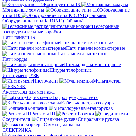
Конструктивы 19
Монтажные хомуты
Оборудование
типа 110
Оборудование типа KRONE (Тайвань)
Телефонные
распределительные коробки
Патч-панели 19
Патч панели телефонные
Патч-панели компьютерные
Патч-панели настенные
Патч-корды
Патч-корды компьютерные
Шнуры телефонные
Инструмент, УЗК
Инструмент
Мультиметры
УЗК
Аксессуары для монтажа
Гофротруба, изолента
Кабель-канал, аксессуары
Колпачки
Металлорукав
Разъемы RJ
Розетки
Соединители
Спиральные рукава
Стяжки, маркеры
ЭЛЕКТРИКА
Коробки распаячные