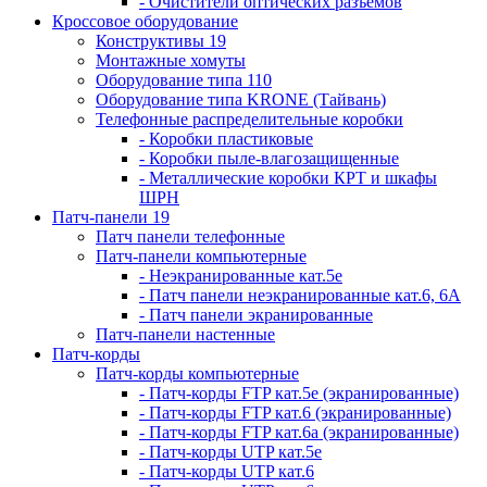
- Очистители оптических разъемов
Кроссовое оборудование
Конструктивы 19
Монтажные хомуты
Оборудование типа 110
Оборудование типа KRONE (Тайвань)
Телефонные распределительные коробки
- Коробки пластиковые
- Коробки пыле-влагозащищенные
- Металлические коробки КРТ и шкафы
ШРН
Патч-панели 19
Патч панели телефонные
Патч-панели компьютерные
- Неэкранированные кат.5е
- Патч панели неэкранированные кат.6, 6А
- Патч панели экранированные
Патч-панели настенные
Патч-корды
Патч-корды компьютерные
- Патч-корды FTP кат.5е (экранированные)
- Патч-корды FTP кат.6 (экранированные)
- Патч-корды FTP кат.6а (экранированные)
- Патч-корды UTP кат.5е
- Патч-корды UTP кат.6