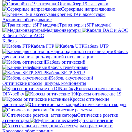
Органайзер 19, заглушки
Серверные направляющие
Крепеж 19 и аксессуары
Активное оборудование
Трансиверы (SFP модули)
Медиаконвертеры
Кабели DAC и AOC
Кабель
Кабель FTP
Кабель UTP
Кабель
для систем пожарно-охранной сигнализации
Кабель оптический
Кабель телефонный
Кабель SFTP, SSTP
Кабель акустический
Оптические кроссы, шнуры, компоненты
Кроссы оптические на
DIN-рейку
Кроссы оптические 19
Кроссы оптические
настенные
Оптические патч корды
Оптические разъемы
Оптические розетки,
аттенюаторы
Муфты оптические
Аксессуары и расходники
Кроссовое оборудование