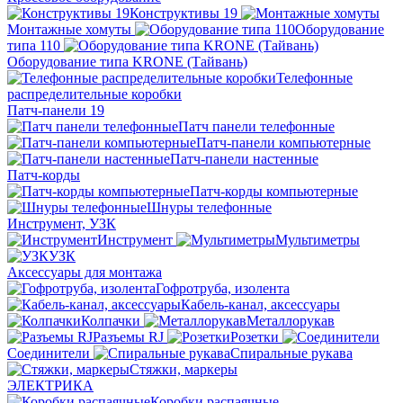
Конструктивы 19
Монтажные хомуты
Оборудование
типа 110
Оборудование типа KRONE (Тайвань)
Телефонные
распределительные коробки
Патч-панели 19
Патч панели телефонные
Патч-панели компьютерные
Патч-панели настенные
Патч-корды
Патч-корды компьютерные
Шнуры телефонные
Инструмент, УЗК
Инструмент
Мультиметры
УЗК
Аксессуары для монтажа
Гофротруба, изолента
Кабель-канал, аксессуары
Колпачки
Металлорукав
Разъемы RJ
Розетки
Соединители
Спиральные рукава
Стяжки, маркеры
ЭЛЕКТРИКА
Коробки распаячные