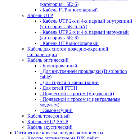
(категория - 5Е; 6)
- Кабель FTP многопарный
Кабель UTP
- Кабель UTP 2-х и 4-х парный внутренний
(категория - 5Е; 6; 6А)
- Кабель UTP 2-х и 4-х парный наружный
(категория - 5Е; 6)
- Кабель UTP многопарный
Кабель для систем пожарно-охранной
сигнализации
Кабель оптический
- Бронированный
- Для внутренней прокладки (Distribution
cable)
- Для грунта и канализации
- Для сетей FTTH
- Подвесной с тросом (модульный)
- Подвесной с тросом (с центральным
модулем)
- Самонесущий
Кабель телефонный
Кабель SFTP, SSTP
Кабель акустический
Оптические кроссы, шнуры, компоненты
Кроссы оптические на DIN-рейку