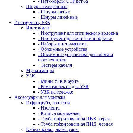
- Патч-корды UTP кат.6а
Шнуры телефонные
- Шнуры витые
- Шнуры линейные
Инструмент, УЗК
Инструмент
- Инструмент для оптического волокна
- Инструмент для очистки и обрезки
- Наборы инструментов
- Обжимные устройства
- Обжимные устройства для клемм и
наконечников
- Тестеры кабеля
Мультиметры
УЗК
- Мини УЗК в бухте
- Ремкомплекты для УЗК
- УЗК на тележке
Аксессуары для монтажа
Гофротруба, изолента
- Изолента
- Клипса монтажная
- Труба гофрированная ПВХ, серая
- Труба гофрированная ПНД, черная
Кабель-канал, аксессуары