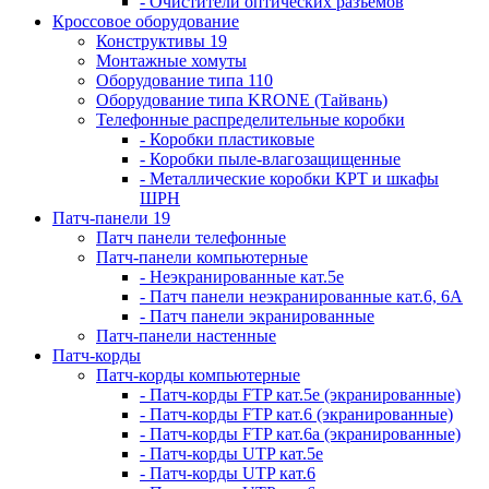
- Очистители оптических разъемов
Кроссовое оборудование
Конструктивы 19
Монтажные хомуты
Оборудование типа 110
Оборудование типа KRONE (Тайвань)
Телефонные распределительные коробки
- Коробки пластиковые
- Коробки пыле-влагозащищенные
- Металлические коробки КРТ и шкафы
ШРН
Патч-панели 19
Патч панели телефонные
Патч-панели компьютерные
- Неэкранированные кат.5е
- Патч панели неэкранированные кат.6, 6А
- Патч панели экранированные
Патч-панели настенные
Патч-корды
Патч-корды компьютерные
- Патч-корды FTP кат.5е (экранированные)
- Патч-корды FTP кат.6 (экранированные)
- Патч-корды FTP кат.6а (экранированные)
- Патч-корды UTP кат.5е
- Патч-корды UTP кат.6