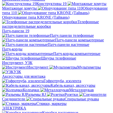
Конструктивы 19
Монтажные хомуты
Оборудование
типа 110
Оборудование типа KRONE (Тайвань)
Телефонные
распределительные коробки
Патч-панели 19
Патч панели телефонные
Патч-панели компьютерные
Патч-панели настенные
Патч-корды
Патч-корды компьютерные
Шнуры телефонные
Инструмент, УЗК
Инструмент
Мультиметры
УЗК
Аксессуары для монтажа
Гофротруба, изолента
Кабель-канал, аксессуары
Колпачки
Металлорукав
Разъемы RJ
Розетки
Соединители
Спиральные рукава
Стяжки, маркеры
ЭЛЕКТРИКА
Коробки распаячные