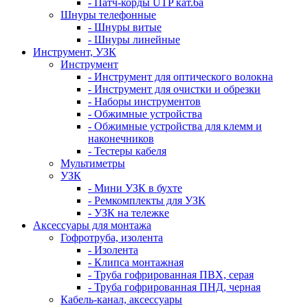
- Патч-корды UTP кат.6а
Шнуры телефонные
- Шнуры витые
- Шнуры линейные
Инструмент, УЗК
Инструмент
- Инструмент для оптического волокна
- Инструмент для очистки и обрезки
- Наборы инструментов
- Обжимные устройства
- Обжимные устройства для клемм и
наконечников
- Тестеры кабеля
Мультиметры
УЗК
- Мини УЗК в бухте
- Ремкомплекты для УЗК
- УЗК на тележке
Аксессуары для монтажа
Гофротруба, изолента
- Изолента
- Клипса монтажная
- Труба гофрированная ПВХ, серая
- Труба гофрированная ПНД, черная
Кабель-канал, аксессуары