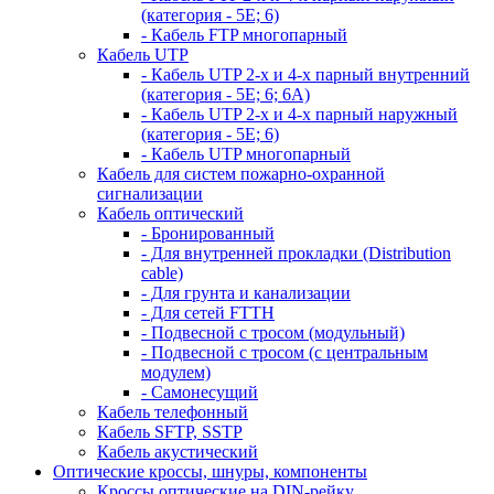
(категория - 5Е; 6)
- Кабель FTP многопарный
Кабель UTP
- Кабель UTP 2-х и 4-х парный внутренний
(категория - 5Е; 6; 6А)
- Кабель UTP 2-х и 4-х парный наружный
(категория - 5Е; 6)
- Кабель UTP многопарный
Кабель для систем пожарно-охранной
сигнализации
Кабель оптический
- Бронированный
- Для внутренней прокладки (Distribution
cable)
- Для грунта и канализации
- Для сетей FTTH
- Подвесной с тросом (модульный)
- Подвесной с тросом (с центральным
модулем)
- Самонесущий
Кабель телефонный
Кабель SFTP, SSTP
Кабель акустический
Оптические кроссы, шнуры, компоненты
Кроссы оптические на DIN-рейку