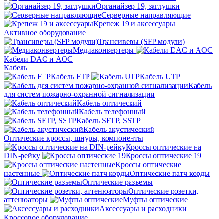
Органайзер 19, заглушки
Серверные направляющие
Крепеж 19 и аксессуары
Активное оборудование
Трансиверы (SFP модули)
Медиаконвертеры
Кабели DAC и AOC
Кабель
Кабель FTP
Кабель UTP
Кабель
для систем пожарно-охранной сигнализации
Кабель оптический
Кабель телефонный
Кабель SFTP, SSTP
Кабель акустический
Оптические кроссы, шнуры, компоненты
Кроссы оптические на
DIN-рейку
Кроссы оптические 19
Кроссы оптические
настенные
Оптические патч корды
Оптические разъемы
Оптические розетки,
аттенюаторы
Муфты оптические
Аксессуары и расходники
Кроссовое оборудование