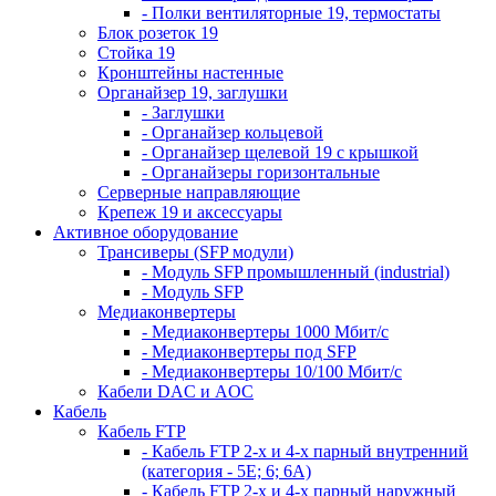
- Полки вентиляторные 19, термостаты
Блок розеток 19
Стойка 19
Кронштейны настенные
Органайзер 19, заглушки
- Заглушки
- Органайзер кольцевой
- Органайзер щелевой 19 с крышкой
- Органайзеры горизонтальные
Серверные направляющие
Крепеж 19 и аксессуары
Активное оборудование
Трансиверы (SFP модули)
- Модуль SFP промышленный (industrial)
- Модуль SFP
Медиаконвертеры
- Медиаконвертеры 1000 Мбит/с
- Медиаконвертеры под SFP
- Медиаконвертеры 10/100 Мбит/с
Кабели DAC и AOC
Кабель
Кабель FTP
- Кабель FTP 2-х и 4-х парный внутренний
(категория - 5Е; 6; 6А)
- Кабель FTP 2-х и 4-х парный наружный