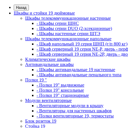
Назад
Шкафы и стойки 19 дюймовые
Шкафы телекоммуникационные настенные
- Шкафы серии ШНС
- Шкафы серии DUO (2-хсекционные)
- Шкафы настенные серии ШТЭ
Шкафы телекоммуникационные напольные
- Шкаф напольный 19 серия ШНП (г/п 800 кг)
- Шкаф серверный 19 серия NE-P, дверь - пер
- Шкаф серверный 19 серия NE-2P, дверь - д
Климатические шкафы
Антивандальные шкафы
- Шкафы антивандальные 19 настенные
- Шкафы антивандальные пенального типа
Полки 19 "
- Полки 19" выдвижные
- Полки 19" консольные
- Полки 19" стационарные
Модули вентиляторные
- Вентиляторные модули в крышу
- Вентиляторы для настенных шкафов
- Полки вентиляторные 19, термостаты
Блок розеток 19
Стойка 19