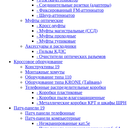
- Соединительные розетки (адаптеры)
- Фиксированный FM-аттенюатор
- Шнур-аттенюатор
Муфты оптические
- Кросс-муфты
- Муфты магистральные (ССД)
- Муфты проходные
- Муфты тупиковые
Аксессуары и расходники
- Гильзы КДЗС
- Очистители оптических разъемов
Кроссовое оборудование
Конструктивы 19
Монтажные хомуты
Оборудование типа 110
Оборудование типа KRONE (Тайвань)
Телефонные распределительные коробки
- Коробки пластиковые
- Коробки пыле-влагозащищенные
- Металлические коробки КРТ и шкафы ШРН
Патч-панели 19
Патч панели телефонные
Патч-панели компьютерные
- Неэкранированные кат.5е