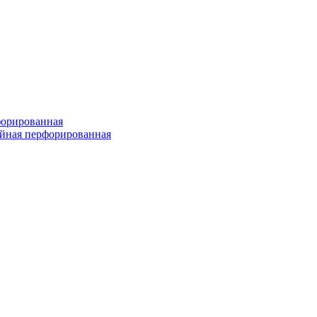
форированная
войная перфорированная