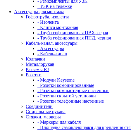
- Ремкомплекты для УЗК
- УЗК на тележке
Аксессуары для монтажа
Гофротруба, изолента
- Изолента
- Клипса монтажная
- Труба гофрированная ПВХ, серая
- Труба гофрированная ПНД, черная
Кабель-канал, аксессуары
- Аксессуары
- Кабель-канал
Колпачки
Металлорукав
Разъемы RJ
Розетки
- Модули Keystone
- Розетки комбинированные
- Розетки компьютерные настенные
- Розетки скрытой установки
- Розетки телефонные настенные
Соединители
Спиральные рукава
Стяжки, маркеры
- Маркеры для кабеля
- Площадка самоклеющаяся для крепления ст