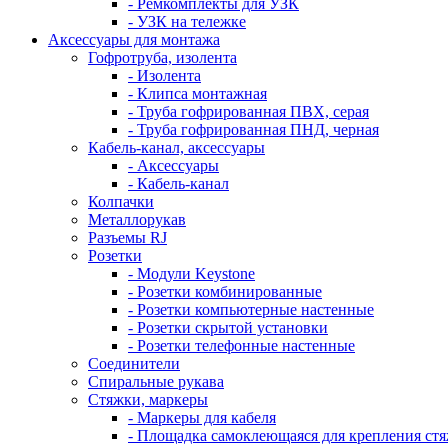
- Ремкомплекты для УЗК
- УЗК на тележке
Аксессуары для монтажа
Гофротруба, изолента
- Изолента
- Клипса монтажная
- Труба гофрированная ПВХ, серая
- Труба гофрированная ПНД, черная
Кабель-канал, аксессуары
- Аксессуары
- Кабель-канал
Колпачки
Металлорукав
Разъемы RJ
Розетки
- Модули Keystone
- Розетки комбинированные
- Розетки компьютерные настенные
- Розетки скрытой установки
- Розетки телефонные настенные
Соединители
Спиральные рукава
Стяжки, маркеры
- Маркеры для кабеля
- Площадка самоклеющаяся для крепления ст