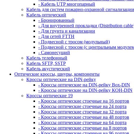
- Кабель UTP многопарный
Кабель для систем пожарно-охранной сигнализаци
Кабель оптический
- Бронированный
- Для внутренней прокладки (Distribution cable
- Для грунта и канализации
- Для сетей FTTH
- Подвесной с тросом (модульный)
- Подвесной с тросом (с центральным модулем
- Самонесущий
Кабель телефонный
Кабель SFTP, SSTP
Кабель акустический
Оптические кроссы, шнуры, компоненты
Кроссы оптические на DIN-рейку
- Кроссы оптические на DIN-рейку Box-DIN
- Кроссы оптические на DIN-рейку КОН-DIN
Кроссы оптические 19
- Кроссы оптические стоечные на 16 портов
- Кроссы оптические стоечные на 24 порта
- Кроссы оптические стоечные на 32 порта
- Кроссы оптические стоечные на 48 портов
- Кроссы оптические стоечные на 64 порта
- Кроссы оптические стоечные на 8 портов
- Кроссы оптические стоечные на 96 портов