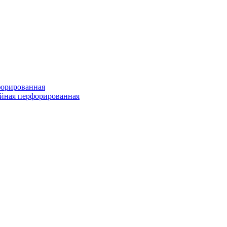
форированная
войная перфорированная