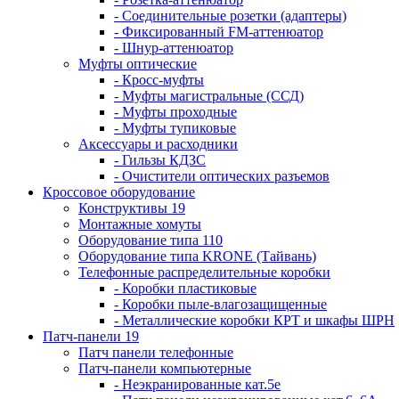
- Соединительные розетки (адаптеры)
- Фиксированный FM-аттенюатор
- Шнур-аттенюатор
Муфты оптические
- Кросс-муфты
- Муфты магистральные (ССД)
- Муфты проходные
- Муфты тупиковые
Аксессуары и расходники
- Гильзы КДЗС
- Очистители оптических разъемов
Кроссовое оборудование
Конструктивы 19
Монтажные хомуты
Оборудование типа 110
Оборудование типа KRONE (Тайвань)
Телефонные распределительные коробки
- Коробки пластиковые
- Коробки пыле-влагозащищенные
- Металлические коробки КРТ и шкафы ШРН
Патч-панели 19
Патч панели телефонные
Патч-панели компьютерные
- Неэкранированные кат.5е