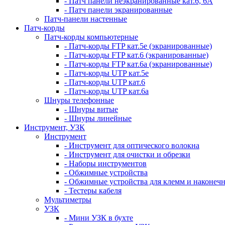
- Патч панели неэкранированные кат.6, 6А
- Патч панели экранированные
Патч-панели настенные
Патч-корды
Патч-корды компьютерные
- Патч-корды FTP кат.5е (экранированные)
- Патч-корды FTP кат.6 (экранированные)
- Патч-корды FTP кат.6а (экранированные)
- Патч-корды UTP кат.5е
- Патч-корды UTP кат.6
- Патч-корды UTP кат.6а
Шнуры телефонные
- Шнуры витые
- Шнуры линейные
Инструмент, УЗК
Инструмент
- Инструмент для оптического волокна
- Инструмент для очистки и обрезки
- Наборы инструментов
- Обжимные устройства
- Обжимные устройства для клемм и наконеч
- Тестеры кабеля
Мультиметры
УЗК
- Мини УЗК в бухте