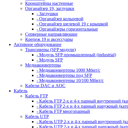
Кронштейны настенные
Органайзер 19, заглушки
- Заглушки
- Органайзер кольцевой
- Органайзер щелевой 19 с крышкой
- Органайзеры горизонтальные
Серверные направляющие
Крепеж 19 и аксессуары
Активное оборудование
Трансиверы (SFP модули)
- Модуль SFP промышленный (industrial)
- Модуль SFP
Медиаконвертеры
- Медиаконвертеры 1000 Мбит/с
- Медиаконвертеры под SFP
- Медиаконвертеры 10/100 Мбит/с
Кабели DAC и AOC
Кабель
Кабель FTP
- Кабель FTP 2-х и 4-х парный внутренний (кат
- Кабель FTP 2-х и 4-х парный наружный (кате
- Кабель FTP многопарный
Кабель UTP
- Кабель UTP 2-х и 4-х парный внутренний (кат
- Кабель UTP 2-х и 4-х парный наружный (кате