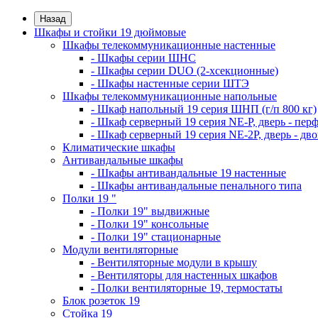
Назад
Шкафы и стойки 19 дюймовые
Шкафы телекоммуникационные настенные
- Шкафы серии ШНС
- Шкафы серии DUO (2-хсекционные)
- Шкафы настенные серии ШТЭ
Шкафы телекоммуникационные напольные
- Шкаф напольный 19 серия ШНП (г/п 800 кг)
- Шкаф серверный 19 серия NE-P, дверь - пер
- Шкаф серверный 19 серия NE-2P, дверь - д
Климатические шкафы
Антивандальные шкафы
- Шкафы антивандальные 19 настенные
- Шкафы антивандальные пенального типа
Полки 19 "
- Полки 19" выдвижные
- Полки 19" консольные
- Полки 19" стационарные
Модули вентиляторные
- Вентиляторные модули в крышу
- Вентиляторы для настенных шкафов
- Полки вентиляторные 19, термостаты
Блок розеток 19
Стойка 19