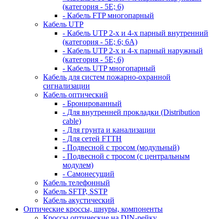
(категория - 5Е; 6)
- Кабель FTP многопарный
Кабель UTP
- Кабель UTP 2-х и 4-х парный внутренний
(категория - 5Е; 6; 6А)
- Кабель UTP 2-х и 4-х парный наружный
(категория - 5Е; 6)
- Кабель UTP многопарный
Кабель для систем пожарно-охранной
сигнализации
Кабель оптический
- Бронированный
- Для внутренней прокладки (Distribution
cable)
- Для грунта и канализации
- Для сетей FTTH
- Подвесной с тросом (модульный)
- Подвесной с тросом (с центральным
модулем)
- Самонесущий
Кабель телефонный
Кабель SFTP, SSTP
Кабель акустический
Оптические кроссы, шнуры, компоненты
Кроссы оптические на DIN-рейку