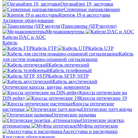
Органайзер 19, заглушки
Серверные направляющие
Крепеж 19 и аксессуары
Активное оборудование
Трансиверы (SFP модули)
Медиаконвертеры
Кабели DAC и AOC
Кабель
Кабель FTP
Кабель UTP
Кабель
для систем пожарно-охранной сигнализации
Кабель оптический
Кабель телефонный
Кабель SFTP, SSTP
Кабель акустический
Оптические кроссы, шнуры, компоненты
Кроссы оптические на
DIN-рейку
Кроссы оптические 19
Кроссы оптические
настенные
Оптические патч корды
Оптические разъемы
Оптические розетки,
аттенюаторы
Муфты оптические
Аксессуары и расходники
Кроссовое оборудование