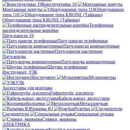
Конструктивы 19
Монтажные хомуты
Оборудование
типа 110
Оборудование типа KRONE (Тайвань)
Телефонные
распределительные коробки
Патч-панели 19
Патч панели телефонные
Патч-панели компьютерные
Патч-панели настенные
Патч-корды
Патч-корды компьютерные
Шнуры телефонные
Инструмент, УЗК
Инструмент
Мультиметры
УЗК
Аксессуары для монтажа
Гофротруба, изолента
Кабель-канал, аксессуары
Колпачки
Металлорукав
Разъемы RJ
Розетки
Соединители
Спиральные рукава
Стяжки, маркеры
ЭЛЕКТРИКА
Коробки распаячные