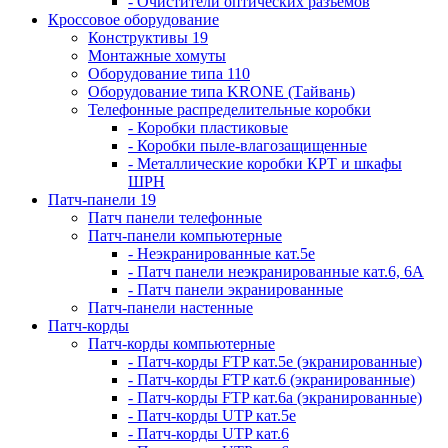
- Очистители оптических разъемов
Кроссовое оборудование
Конструктивы 19
Монтажные хомуты
Оборудование типа 110
Оборудование типа KRONE (Тайвань)
Телефонные распределительные коробки
- Коробки пластиковые
- Коробки пыле-влагозащищенные
- Металлические коробки КРТ и шкафы
ШРН
Патч-панели 19
Патч панели телефонные
Патч-панели компьютерные
- Неэкранированные кат.5е
- Патч панели неэкранированные кат.6, 6А
- Патч панели экранированные
Патч-панели настенные
Патч-корды
Патч-корды компьютерные
- Патч-корды FTP кат.5е (экранированные)
- Патч-корды FTP кат.6 (экранированные)
- Патч-корды FTP кат.6а (экранированные)
- Патч-корды UTP кат.5е
- Патч-корды UTP кат.6