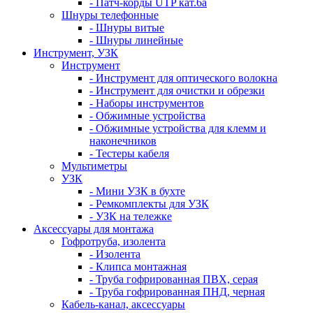
- Патч-корды UTP кат.6а
Шнуры телефонные
- Шнуры витые
- Шнуры линейные
Инструмент, УЗК
Инструмент
- Инструмент для оптического волокна
- Инструмент для очистки и обрезки
- Наборы инструментов
- Обжимные устройства
- Обжимные устройства для клемм и
наконечников
- Тестеры кабеля
Мультиметры
УЗК
- Мини УЗК в бухте
- Ремкомплекты для УЗК
- УЗК на тележке
Аксессуары для монтажа
Гофротруба, изолента
- Изолента
- Клипса монтажная
- Труба гофрированная ПВХ, серая
- Труба гофрированная ПНД, черная
Кабель-канал, аксессуары