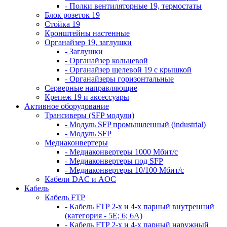
- Полки вентиляторные 19, термостаты
Блок розеток 19
Стойка 19
Кронштейны настенные
Органайзер 19, заглушки
- Заглушки
- Органайзер кольцевой
- Органайзер щелевой 19 с крышкой
- Органайзеры горизонтальные
Серверные направляющие
Крепеж 19 и аксессуары
Активное оборудование
Трансиверы (SFP модули)
- Модуль SFP промышленный (industrial)
- Модуль SFP
Медиаконвертеры
- Медиаконвертеры 1000 Мбит/с
- Медиаконвертеры под SFP
- Медиаконвертеры 10/100 Мбит/с
Кабели DAC и AOC
Кабель
Кабель FTP
- Кабель FTP 2-х и 4-х парный внутренний
(категория - 5Е; 6; 6А)
- Кабель FTP 2-х и 4-х парный наружный