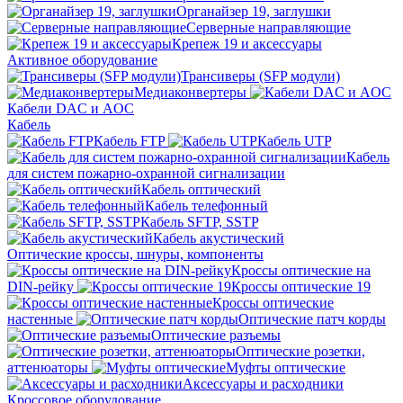
Органайзер 19, заглушки
Серверные направляющие
Крепеж 19 и аксессуары
Активное оборудование
Трансиверы (SFP модули)
Медиаконвертеры
Кабели DAC и AOC
Кабель
Кабель FTP
Кабель UTP
Кабель
для систем пожарно-охранной сигнализации
Кабель оптический
Кабель телефонный
Кабель SFTP, SSTP
Кабель акустический
Оптические кроссы, шнуры, компоненты
Кроссы оптические на
DIN-рейку
Кроссы оптические 19
Кроссы оптические
настенные
Оптические патч корды
Оптические разъемы
Оптические розетки,
аттенюаторы
Муфты оптические
Аксессуары и расходники
Кроссовое оборудование