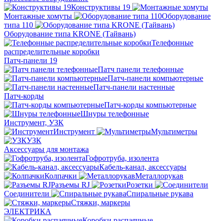
Конструктивы 19
Монтажные хомуты
Оборудование
типа 110
Оборудование типа KRONE (Тайвань)
Телефонные
распределительные коробки
Патч-панели 19
Патч панели телефонные
Патч-панели компьютерные
Патч-панели настенные
Патч-корды
Патч-корды компьютерные
Шнуры телефонные
Инструмент, УЗК
Инструмент
Мультиметры
УЗК
Аксессуары для монтажа
Гофротруба, изолента
Кабель-канал, аксессуары
Колпачки
Металлорукав
Разъемы RJ
Розетки
Соединители
Спиральные рукава
Стяжки, маркеры
ЭЛЕКТРИКА
Коробки распаячные