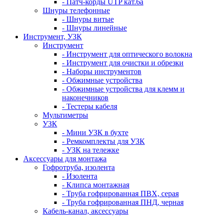
- Патч-корды UTP кат.6а
Шнуры телефонные
- Шнуры витые
- Шнуры линейные
Инструмент, УЗК
Инструмент
- Инструмент для оптического волокна
- Инструмент для очистки и обрезки
- Наборы инструментов
- Обжимные устройства
- Обжимные устройства для клемм и
наконечников
- Тестеры кабеля
Мультиметры
УЗК
- Мини УЗК в бухте
- Ремкомплекты для УЗК
- УЗК на тележке
Аксессуары для монтажа
Гофротруба, изолента
- Изолента
- Клипса монтажная
- Труба гофрированная ПВХ, серая
- Труба гофрированная ПНД, черная
Кабель-канал, аксессуары