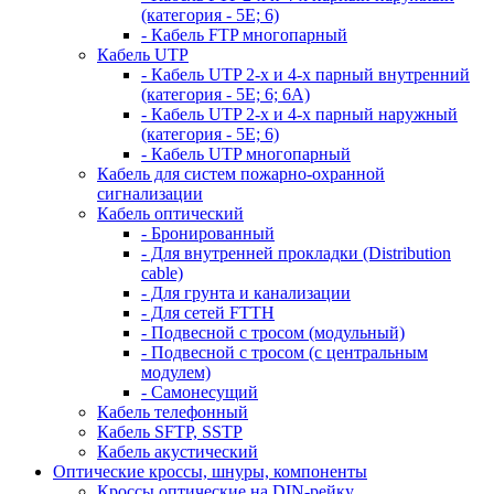
(категория - 5Е; 6)
- Кабель FTP многопарный
Кабель UTP
- Кабель UTP 2-х и 4-х парный внутренний
(категория - 5Е; 6; 6А)
- Кабель UTP 2-х и 4-х парный наружный
(категория - 5Е; 6)
- Кабель UTP многопарный
Кабель для систем пожарно-охранной
сигнализации
Кабель оптический
- Бронированный
- Для внутренней прокладки (Distribution
cable)
- Для грунта и канализации
- Для сетей FTTH
- Подвесной с тросом (модульный)
- Подвесной с тросом (с центральным
модулем)
- Самонесущий
Кабель телефонный
Кабель SFTP, SSTP
Кабель акустический
Оптические кроссы, шнуры, компоненты
Кроссы оптические на DIN-рейку