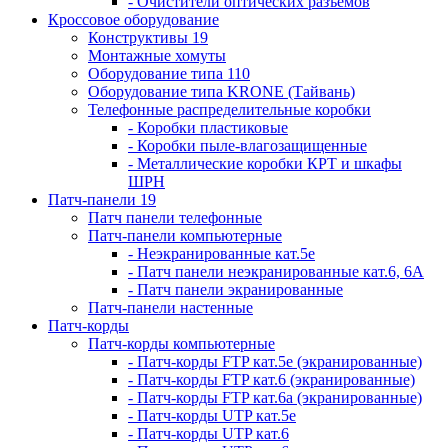
- Очистители оптических разъемов
Кроссовое оборудование
Конструктивы 19
Монтажные хомуты
Оборудование типа 110
Оборудование типа KRONE (Тайвань)
Телефонные распределительные коробки
- Коробки пластиковые
- Коробки пыле-влагозащищенные
- Металлические коробки КРТ и шкафы
ШРН
Патч-панели 19
Патч панели телефонные
Патч-панели компьютерные
- Неэкранированные кат.5е
- Патч панели неэкранированные кат.6, 6А
- Патч панели экранированные
Патч-панели настенные
Патч-корды
Патч-корды компьютерные
- Патч-корды FTP кат.5е (экранированные)
- Патч-корды FTP кат.6 (экранированные)
- Патч-корды FTP кат.6а (экранированные)
- Патч-корды UTP кат.5е
- Патч-корды UTP кат.6