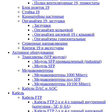
- Полки вентиляторные 19, термостаты
Блок розеток 19
Стойка 19
Кронштейны настенные
Органайзер 19, заглушки
- Заглушки
- Органайзер кольцевой
- Органайзер щелевой 19 с крышкой
- Органайзеры горизонтальные
Серверные направляющие
Крепеж 19 и аксессуары
Активное оборудование
Трансиверы (SFP модули)
- Модуль SFP промышленный (industrial)
- Модуль SFP
Медиаконвертеры
- Медиаконвертеры 1000 Мбит/с
- Медиаконвертеры под SFP
- Медиаконвертеры 10/100 Мбит/с
Кабели DAC и AOC
Кабель
Кабель FTP
- Кабель FTP 2-х и 4-х парный внутренний
(категория - 5Е; 6; 6А)
- Кабель FTP 2-х и 4-х парный наружный