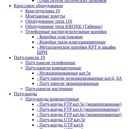
- Очистители оптических разъемов
Кроссовое оборудование
Конструктивы 19
Монтажные хомуты
Оборудование типа 110
Оборудование типа KRONE (Тайвань)
Телефонные распределительные коробки
- Коробки пластиковые
- Коробки пыле-влагозащищенные
- Металлические коробки КРТ и шкафы
ШРН
Патч-панели 19
Патч панели телефонные
Патч-панели компьютерные
- Неэкранированные кат.5е
- Патч панели неэкранированные кат.6, 6А
- Патч панели экранированные
Патч-панели настенные
Патч-корды
Патч-корды компьютерные
- Патч-корды FTP кат.5е (экранированные)
- Патч-корды FTP кат.6 (экранированные)
- Патч-корды FTP кат.6а (экранированные)
- Патч-корды UTP кат.5е
- Патч-корды UTP кат.6