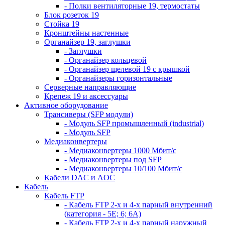
- Полки вентиляторные 19, термостаты
Блок розеток 19
Стойка 19
Кронштейны настенные
Органайзер 19, заглушки
- Заглушки
- Органайзер кольцевой
- Органайзер щелевой 19 с крышкой
- Органайзеры горизонтальные
Серверные направляющие
Крепеж 19 и аксессуары
Активное оборудование
Трансиверы (SFP модули)
- Модуль SFP промышленный (industrial)
- Модуль SFP
Медиаконвертеры
- Медиаконвертеры 1000 Мбит/с
- Медиаконвертеры под SFP
- Медиаконвертеры 10/100 Мбит/с
Кабели DAC и AOC
Кабель
Кабель FTP
- Кабель FTP 2-х и 4-х парный внутренний
(категория - 5Е; 6; 6А)
- Кабель FTP 2-х и 4-х парный наружный