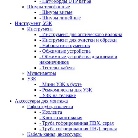
- Патч-корды UTP кат.6а
Шнуры телефонные
- Шнуры витые
- Шнуры линейные
Инструмент, УЗК
Инструмент
- Инструмент для оптического волокна
- Инструмент для очистки и обрезки
- Наборы инструментов
- Обжимные устройства
- Обжимные устройства для клемм и
наконечников
- Тестеры кабеля
Мультиметры
УЗК
- Мини УЗК в бухте
- Ремкомплекты для УЗК
- УЗК на тележке
Аксессуары для монтажа
Гофротруба, изолента
- Изолента
- Клипса монтажная
- Труба гофрированная ПВХ, серая
- Труба гофрированная ПНД, черная
Кабель-канал, аксессуары