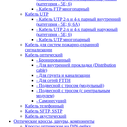
(категория - 5Е; 6)
- Кабель FTP многопарный
Кабель UTP
- Кабель UTP 2-х и 4-х парный внутренний
(категория - 5Е; 6; 6А)
- Кабель UTP 2-х и 4-х парный наружный
(категория - 5Е; 6)
- Кабель UTP многопарный
Кабель для систем пожарно-охранной
сигнализации
Кабель оптический
- Бронированный
- Для внутренней прокладки (Distribution
cable)
- Для грунта и канализации
- Для сетей FTTH
- Подвесной с тросом (модульный)
- Подвесной с тросом (с центральным
модулем)
- Самонесущий
Кабель телефонный
Кабель SFTP, SSTP
Кабель акустический
Оптические кроссы, шнуры, компоненты
Кроссы оптические на DIN-рейку