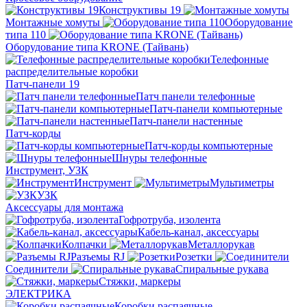
Конструктивы 19
Монтажные хомуты
Оборудование
типа 110
Оборудование типа KRONE (Тайвань)
Телефонные
распределительные коробки
Патч-панели 19
Патч панели телефонные
Патч-панели компьютерные
Патч-панели настенные
Патч-корды
Патч-корды компьютерные
Шнуры телефонные
Инструмент, УЗК
Инструмент
Мультиметры
УЗК
Аксессуары для монтажа
Гофротруба, изолента
Кабель-канал, аксессуары
Колпачки
Металлорукав
Разъемы RJ
Розетки
Соединители
Спиральные рукава
Стяжки, маркеры
ЭЛЕКТРИКА
Коробки распаячные