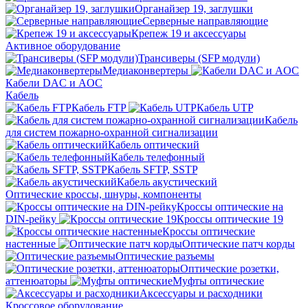
Органайзер 19, заглушки
Серверные направляющие
Крепеж 19 и аксессуары
Активное оборудование
Трансиверы (SFP модули)
Медиаконвертеры
Кабели DAC и AOC
Кабель
Кабель FTP
Кабель UTP
Кабель
для систем пожарно-охранной сигнализации
Кабель оптический
Кабель телефонный
Кабель SFTP, SSTP
Кабель акустический
Оптические кроссы, шнуры, компоненты
Кроссы оптические на
DIN-рейку
Кроссы оптические 19
Кроссы оптические
настенные
Оптические патч корды
Оптические разъемы
Оптические розетки,
аттенюаторы
Муфты оптические
Аксессуары и расходники
Кроссовое оборудование