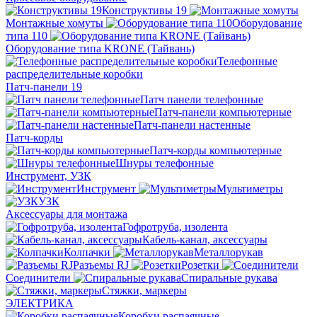
Конструктивы 19
Монтажные хомуты
Оборудование
типа 110
Оборудование типа KRONE (Тайвань)
Телефонные
распределительные коробки
Патч-панели 19
Патч панели телефонные
Патч-панели компьютерные
Патч-панели настенные
Патч-корды
Патч-корды компьютерные
Шнуры телефонные
Инструмент, УЗК
Инструмент
Мультиметры
УЗК
Аксессуары для монтажа
Гофротруба, изолента
Кабель-канал, аксессуары
Колпачки
Металлорукав
Разъемы RJ
Розетки
Соединители
Спиральные рукава
Стяжки, маркеры
ЭЛЕКТРИКА
Коробки распаячные