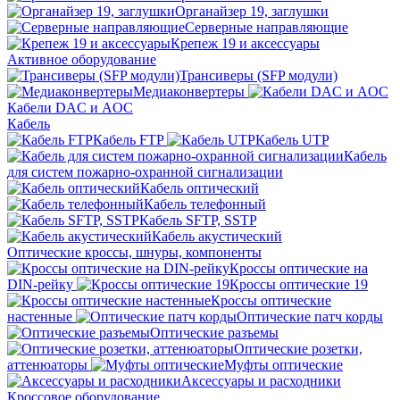
Органайзер 19, заглушки
Серверные направляющие
Крепеж 19 и аксессуары
Активное оборудование
Трансиверы (SFP модули)
Медиаконвертеры
Кабели DAC и AOC
Кабель
Кабель FTP
Кабель UTP
Кабель
для систем пожарно-охранной сигнализации
Кабель оптический
Кабель телефонный
Кабель SFTP, SSTP
Кабель акустический
Оптические кроссы, шнуры, компоненты
Кроссы оптические на
DIN-рейку
Кроссы оптические 19
Кроссы оптические
настенные
Оптические патч корды
Оптические разъемы
Оптические розетки,
аттенюаторы
Муфты оптические
Аксессуары и расходники
Кроссовое оборудование