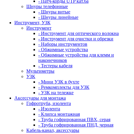
- Патч-корды UTP кат.6а
Шнуры телефонные
- Шнуры витые
- Шнуры линейные
Инструмент, УЗК
Инструмент
- Инструмент для оптического волокна
- Инструмент для очистки и обрезки
- Наборы инструментов
- Обжимные устройства
- Обжимные устройства для клемм и
наконечников
- Тестеры кабеля
Мультиметры
УЗК
- Мини УЗК в бухте
- Ремкомплекты для УЗК
- УЗК на тележке
Аксессуары для монтажа
Гофротруба, изолента
- Изолента
- Клипса монтажная
- Труба гофрированная ПВХ, серая
- Труба гофрированная ПНД, черная
Кабель-канал, аксессуары