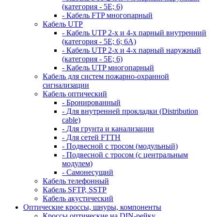
(категория - 5Е; 6)
- Кабель FTP многопарный
Кабель UTP
- Кабель UTP 2-х и 4-х парный внутренний
(категория - 5Е; 6; 6А)
- Кабель UTP 2-х и 4-х парный наружный
(категория - 5Е; 6)
- Кабель UTP многопарный
Кабель для систем пожарно-охранной
сигнализации
Кабель оптический
- Бронированный
- Для внутренней прокладки (Distribution
cable)
- Для грунта и канализации
- Для сетей FTTH
- Подвесной с тросом (модульный)
- Подвесной с тросом (с центральным
модулем)
- Самонесущий
Кабель телефонный
Кабель SFTP, SSTP
Кабель акустический
Оптические кроссы, шнуры, компоненты
Кроссы оптические на DIN-рейку