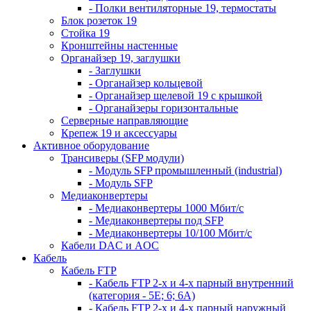
- Полки вентиляторные 19, термостаты
Блок розеток 19
Стойка 19
Кронштейны настенные
Органайзер 19, заглушки
- Заглушки
- Органайзер кольцевой
- Органайзер щелевой 19 с крышкой
- Органайзеры горизонтальные
Серверные направляющие
Крепеж 19 и аксессуары
Активное оборудование
Трансиверы (SFP модули)
- Модуль SFP промышленный (industrial)
- Модуль SFP
Медиаконвертеры
- Медиаконвертеры 1000 Мбит/с
- Медиаконвертеры под SFP
- Медиаконвертеры 10/100 Мбит/с
Кабели DAC и AOC
Кабель
Кабель FTP
- Кабель FTP 2-х и 4-х парный внутренний
(категория - 5Е; 6; 6А)
- Кабель FTP 2-х и 4-х парный наружный