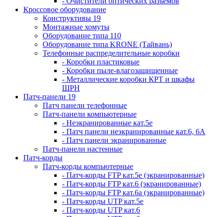
- Очистители оптических разъемов
Кроссовое оборудование
Конструктивы 19
Монтажные хомуты
Оборудование типа 110
Оборудование типа KRONE (Тайвань)
Телефонные распределительные коробки
- Коробки пластиковые
- Коробки пыле-влагозащищенные
- Металлические коробки КРТ и шкафы
ШРН
Патч-панели 19
Патч панели телефонные
Патч-панели компьютерные
- Неэкранированные кат.5е
- Патч панели неэкранированные кат.6, 6А
- Патч панели экранированные
Патч-панели настенные
Патч-корды
Патч-корды компьютерные
- Патч-корды FTP кат.5е (экранированные)
- Патч-корды FTP кат.6 (экранированные)
- Патч-корды FTP кат.6а (экранированные)
- Патч-корды UTP кат.5е
- Патч-корды UTP кат.6