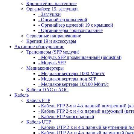
Кронштейны настенные
Органайзер 19, заглушки
- Заглушки
- Органайзер кольцевой
- Органайзер щелевой 19 с крышкой
- Органайзеры горизонтальные
Серверные направляющие
Крепеж 19 и аксессуары
Активное оборудование
Трансиверы (SFP модули)
- Модуль SFP промышленный (industrial)
- Модуль SFP
Медиаконвертеры
- Медиаконвертеры 1000 Мбит/с
- Медиаконвертеры под SFP
- Медиаконвертеры 10/100 Мбит/с
Кабели DAC и AOC
Кабель
Кабель FTP
- Кабель FTP 2-х и 4-х парный внутренний (кат
- Кабель FTP 2-х и 4-х парный наружный (кате
- Кабель FTP многопарный
Кабель UTP
- Кабель UTP 2-х и 4-х парный внутренний (кат
- Кабель UTP 2-х и 4-х парный наружный (кате