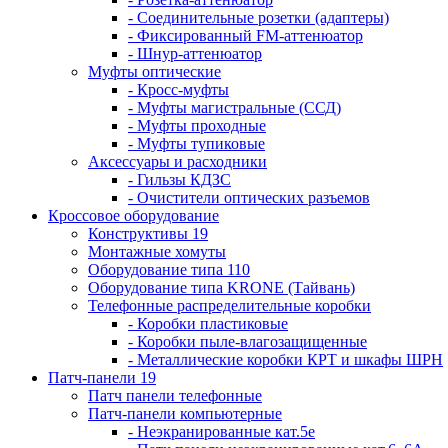
- Соединительные розетки (адаптеры)
- Фиксированный FM-аттенюатор
- Шнур-аттенюатор
Муфты оптические
- Кросс-муфты
- Муфты магистральные (ССД)
- Муфты проходные
- Муфты тупиковые
Аксессуары и расходники
- Гильзы КДЗС
- Очистители оптических разъемов
Кроссовое оборудование
Конструктивы 19
Монтажные хомуты
Оборудование типа 110
Оборудование типа KRONE (Тайвань)
Телефонные распределительные коробки
- Коробки пластиковые
- Коробки пыле-влагозащищенные
- Металлические коробки КРТ и шкафы ШРН
Патч-панели 19
Патч панели телефонные
Патч-панели компьютерные
- Неэкранированные кат.5е