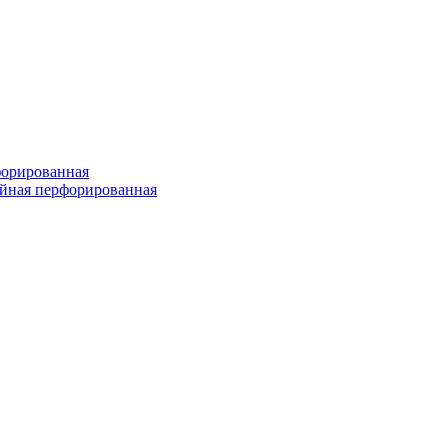
форированная
войная перфорированная