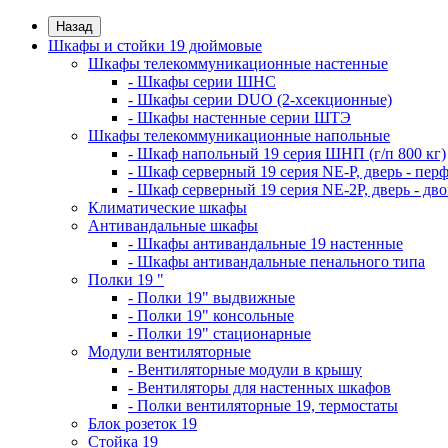
Назад
Шкафы и стойки 19 дюймовые
Шкафы телекоммуникационные настенные
- Шкафы серии ШНС
- Шкафы серии DUO (2-хсекционные)
- Шкафы настенные серии ШТЭ
Шкафы телекоммуникационные напольные
- Шкаф напольный 19 серия ШНП (г/п 800 кг)
- Шкаф серверный 19 серия NE-P, дверь - пер
- Шкаф серверный 19 серия NE-2P, дверь - д
Климатические шкафы
Антивандальные шкафы
- Шкафы антивандальные 19 настенные
- Шкафы антивандальные пенального типа
Полки 19 "
- Полки 19" выдвижные
- Полки 19" консольные
- Полки 19" стационарные
Модули вентиляторные
- Вентиляторные модули в крышу
- Вентиляторы для настенных шкафов
- Полки вентиляторные 19, термостаты
Блок розеток 19
Стойка 19