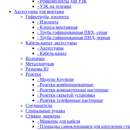
- Ремкомплекты для УЗК
- УЗК на тележке
Аксессуары для монтажа
Гофротруба, изолента
- Изолента
- Клипса монтажная
- Труба гофрированная ПВХ, серая
- Труба гофрированная ПНД, черная
Кабель-канал, аксессуары
- Аксессуары
- Кабель-канал
Колпачки
Металлорукав
Разъемы RJ
Розетки
- Модули Keystone
- Розетки комбинированные
- Розетки компьютерные настенные
- Розетки скрытой установки
- Розетки телефонные настенные
Соединители
Спиральные рукава
Стяжки, маркеры
- Маркеры для кабеля
- Площадка самоклеющаяся для крепления ст