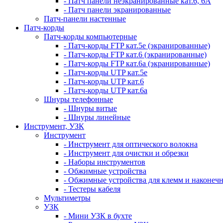
- Патч панели неэкранированные кат.6, 6А
- Патч панели экранированные
Патч-панели настенные
Патч-корды
Патч-корды компьютерные
- Патч-корды FTP кат.5е (экранированные)
- Патч-корды FTP кат.6 (экранированные)
- Патч-корды FTP кат.6а (экранированные)
- Патч-корды UTP кат.5е
- Патч-корды UTP кат.6
- Патч-корды UTP кат.6а
Шнуры телефонные
- Шнуры витые
- Шнуры линейные
Инструмент, УЗК
Инструмент
- Инструмент для оптического волокна
- Инструмент для очистки и обрезки
- Наборы инструментов
- Обжимные устройства
- Обжимные устройства для клемм и наконеч
- Тестеры кабеля
Мультиметры
УЗК
- Мини УЗК в бухте