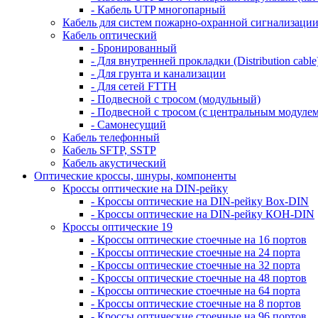
- Кабель UTP многопарный
Кабель для систем пожарно-охранной сигнализаци
Кабель оптический
- Бронированный
- Для внутренней прокладки (Distribution cable
- Для грунта и канализации
- Для сетей FTTH
- Подвесной с тросом (модульный)
- Подвесной с тросом (с центральным модулем
- Самонесущий
Кабель телефонный
Кабель SFTP, SSTP
Кабель акустический
Оптические кроссы, шнуры, компоненты
Кроссы оптические на DIN-рейку
- Кроссы оптические на DIN-рейку Box-DIN
- Кроссы оптические на DIN-рейку КОН-DIN
Кроссы оптические 19
- Кроссы оптические стоечные на 16 портов
- Кроссы оптические стоечные на 24 порта
- Кроссы оптические стоечные на 32 порта
- Кроссы оптические стоечные на 48 портов
- Кроссы оптические стоечные на 64 порта
- Кроссы оптические стоечные на 8 портов
- Кроссы оптические стоечные на 96 портов