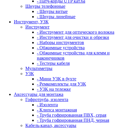
- Патч-корды UTP кат.6а
Шнуры телефонные
- Шнуры витые
- Шнуры линейные
Инструмент, УЗК
Инструмент
- Инструмент для оптического волокна
- Инструмент для очистки и обрезки
- Наборы инструментов
- Обжимные устройства
- Обжимные устройства для клемм и
наконечников
- Тестеры кабеля
Мультиметры
УЗК
- Мини УЗК в бухте
- Ремкомплекты для УЗК
- УЗК на тележке
Аксессуары для монтажа
Гофротруба, изолента
- Изолента
- Клипса монтажная
- Труба гофрированная ПВХ, серая
- Труба гофрированная ПНД, черная
Кабель-канал, аксессуары