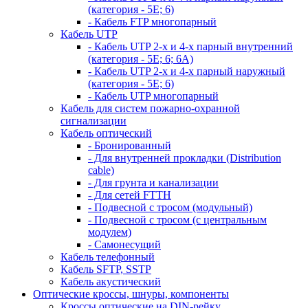
(категория - 5Е; 6)
- Кабель FTP многопарный
Кабель UTP
- Кабель UTP 2-х и 4-х парный внутренний
(категория - 5Е; 6; 6А)
- Кабель UTP 2-х и 4-х парный наружный
(категория - 5Е; 6)
- Кабель UTP многопарный
Кабель для систем пожарно-охранной
сигнализации
Кабель оптический
- Бронированный
- Для внутренней прокладки (Distribution
cable)
- Для грунта и канализации
- Для сетей FTTH
- Подвесной с тросом (модульный)
- Подвесной с тросом (с центральным
модулем)
- Самонесущий
Кабель телефонный
Кабель SFTP, SSTP
Кабель акустический
Оптические кроссы, шнуры, компоненты
Кроссы оптические на DIN-рейку