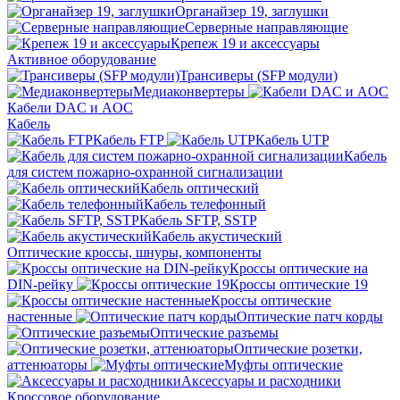
Органайзер 19, заглушки
Серверные направляющие
Крепеж 19 и аксессуары
Активное оборудование
Трансиверы (SFP модули)
Медиаконвертеры
Кабели DAC и AOC
Кабель
Кабель FTP
Кабель UTP
Кабель
для систем пожарно-охранной сигнализации
Кабель оптический
Кабель телефонный
Кабель SFTP, SSTP
Кабель акустический
Оптические кроссы, шнуры, компоненты
Кроссы оптические на
DIN-рейку
Кроссы оптические 19
Кроссы оптические
настенные
Оптические патч корды
Оптические разъемы
Оптические розетки,
аттенюаторы
Муфты оптические
Аксессуары и расходники
Кроссовое оборудование