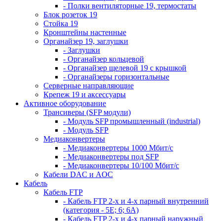
- Полки вентиляторные 19, термостаты
Блок розеток 19
Стойка 19
Кронштейны настенные
Органайзер 19, заглушки
- Заглушки
- Органайзер кольцевой
- Органайзер щелевой 19 с крышкой
- Органайзеры горизонтальные
Серверные направляющие
Крепеж 19 и аксессуары
Активное оборудование
Трансиверы (SFP модули)
- Модуль SFP промышленный (industrial)
- Модуль SFP
Медиаконвертеры
- Медиаконвертеры 1000 Мбит/с
- Медиаконвертеры под SFP
- Медиаконвертеры 10/100 Мбит/с
Кабели DAC и AOC
Кабель
Кабель FTP
- Кабель FTP 2-х и 4-х парный внутренний
(категория - 5Е; 6; 6А)
- Кабель FTP 2-х и 4-х парный наружный