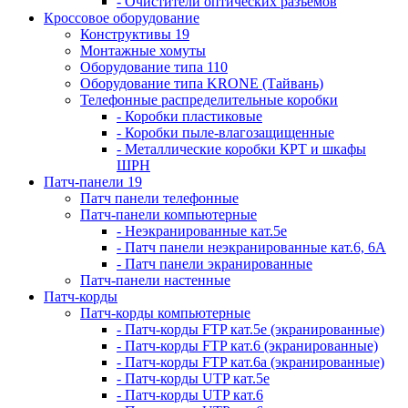
- Очистители оптических разъемов
Кроссовое оборудование
Конструктивы 19
Монтажные хомуты
Оборудование типа 110
Оборудование типа KRONE (Тайвань)
Телефонные распределительные коробки
- Коробки пластиковые
- Коробки пыле-влагозащищенные
- Металлические коробки КРТ и шкафы
ШРН
Патч-панели 19
Патч панели телефонные
Патч-панели компьютерные
- Неэкранированные кат.5е
- Патч панели неэкранированные кат.6, 6А
- Патч панели экранированные
Патч-панели настенные
Патч-корды
Патч-корды компьютерные
- Патч-корды FTP кат.5е (экранированные)
- Патч-корды FTP кат.6 (экранированные)
- Патч-корды FTP кат.6а (экранированные)
- Патч-корды UTP кат.5е
- Патч-корды UTP кат.6