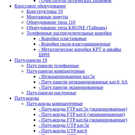
- Очистители оптических разъемов
Кроссовое оборудование
Конструктивы 19
Монтажные хомуты
Оборудование типа 110
Оборудование типа KRONE (Тайвань)
Телефонные распределительные коробки
- Коробки пластиковые
- Коробки пыле-влагозащищенные
- Металлические коробки КРТ и шкафы
ШРН
Патч-панели 19
Патч панели телефонные
Патч-панели компьютерные
- Неэкранированные кат.5е
- Патч панели неэкранированные кат.6, 6А
- Патч панели экранированные
Патч-панели настенные
Патч-корды
Патч-корды компьютерные
- Патч-корды FTP кат.5е (экранированные)
- Патч-корды FTP кат.6 (экранированные)
- Патч-корды FTP кат.6а (экранированные)
- Патч-корды UTP кат.5е
- Патч-корды UTP кат.6