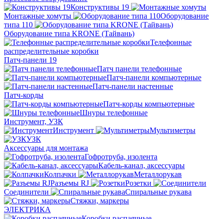
Конструктивы 19
Монтажные хомуты
Оборудование
типа 110
Оборудование типа KRONE (Тайвань)
Телефонные
распределительные коробки
Патч-панели 19
Патч панели телефонные
Патч-панели компьютерные
Патч-панели настенные
Патч-корды
Патч-корды компьютерные
Шнуры телефонные
Инструмент, УЗК
Инструмент
Мультиметры
УЗК
Аксессуары для монтажа
Гофротруба, изолента
Кабель-канал, аксессуары
Колпачки
Металлорукав
Разъемы RJ
Розетки
Соединители
Спиральные рукава
Стяжки, маркеры
ЭЛЕКТРИКА
Коробки распаячные