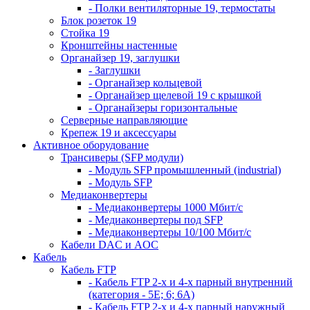
- Полки вентиляторные 19, термостаты
Блок розеток 19
Стойка 19
Кронштейны настенные
Органайзер 19, заглушки
- Заглушки
- Органайзер кольцевой
- Органайзер щелевой 19 с крышкой
- Органайзеры горизонтальные
Серверные направляющие
Крепеж 19 и аксессуары
Активное оборудование
Трансиверы (SFP модули)
- Модуль SFP промышленный (industrial)
- Модуль SFP
Медиаконвертеры
- Медиаконвертеры 1000 Мбит/с
- Медиаконвертеры под SFP
- Медиаконвертеры 10/100 Мбит/с
Кабели DAC и AOC
Кабель
Кабель FTP
- Кабель FTP 2-х и 4-х парный внутренний
(категория - 5Е; 6; 6А)
- Кабель FTP 2-х и 4-х парный наружный