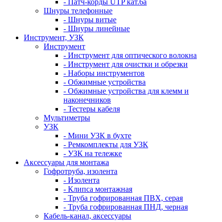
- Патч-корды UTP кат.6а
Шнуры телефонные
- Шнуры витые
- Шнуры линейные
Инструмент, УЗК
Инструмент
- Инструмент для оптического волокна
- Инструмент для очистки и обрезки
- Наборы инструментов
- Обжимные устройства
- Обжимные устройства для клемм и
наконечников
- Тестеры кабеля
Мультиметры
УЗК
- Мини УЗК в бухте
- Ремкомплекты для УЗК
- УЗК на тележке
Аксессуары для монтажа
Гофротруба, изолента
- Изолента
- Клипса монтажная
- Труба гофрированная ПВХ, серая
- Труба гофрированная ПНД, черная
Кабель-канал, аксессуары