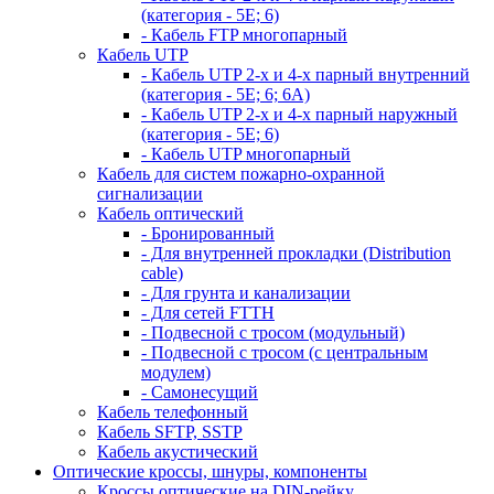
(категория - 5Е; 6)
- Кабель FTP многопарный
Кабель UTP
- Кабель UTP 2-х и 4-х парный внутренний
(категория - 5Е; 6; 6А)
- Кабель UTP 2-х и 4-х парный наружный
(категория - 5Е; 6)
- Кабель UTP многопарный
Кабель для систем пожарно-охранной
сигнализации
Кабель оптический
- Бронированный
- Для внутренней прокладки (Distribution
cable)
- Для грунта и канализации
- Для сетей FTTH
- Подвесной с тросом (модульный)
- Подвесной с тросом (с центральным
модулем)
- Самонесущий
Кабель телефонный
Кабель SFTP, SSTP
Кабель акустический
Оптические кроссы, шнуры, компоненты
Кроссы оптические на DIN-рейку