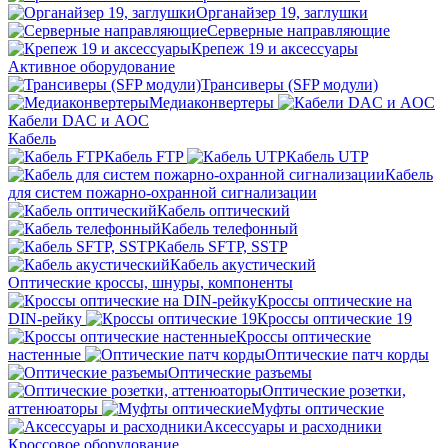
Органайзер 19, заглушки
Серверные направляющие
Крепеж 19 и аксессуары
Активное оборудование
Трансиверы (SFP модули)
Медиаконвертеры
Кабели DAC и AOC
Кабель
Кабель FTP
Кабель UTP
Кабель
для систем пожарно-охранной сигнализации
Кабель оптический
Кабель телефонный
Кабель SFTP, SSTP
Кабель акустический
Оптические кроссы, шнуры, компоненты
Кроссы оптические на
DIN-рейку
Кроссы оптические 19
Кроссы оптические
настенные
Оптические патч корды
Оптические разъемы
Оптические розетки,
аттенюаторы
Муфты оптические
Аксессуары и расходники
Кроссовое оборудование