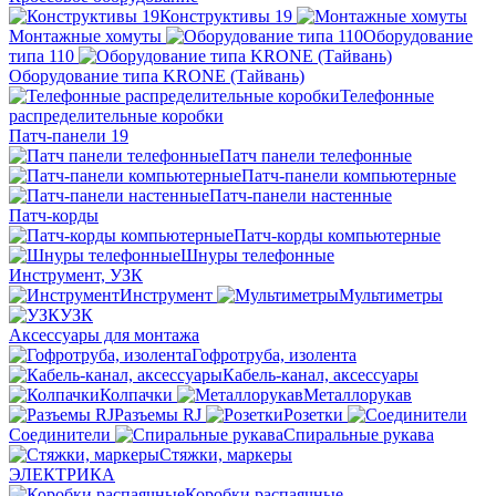
Конструктивы 19
Монтажные хомуты
Оборудование
типа 110
Оборудование типа KRONE (Тайвань)
Телефонные
распределительные коробки
Патч-панели 19
Патч панели телефонные
Патч-панели компьютерные
Патч-панели настенные
Патч-корды
Патч-корды компьютерные
Шнуры телефонные
Инструмент, УЗК
Инструмент
Мультиметры
УЗК
Аксессуары для монтажа
Гофротруба, изолента
Кабель-канал, аксессуары
Колпачки
Металлорукав
Разъемы RJ
Розетки
Соединители
Спиральные рукава
Стяжки, маркеры
ЭЛЕКТРИКА
Коробки распаячные