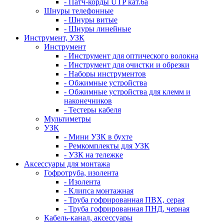
- Патч-корды UTP кат.6а
Шнуры телефонные
- Шнуры витые
- Шнуры линейные
Инструмент, УЗК
Инструмент
- Инструмент для оптического волокна
- Инструмент для очистки и обрезки
- Наборы инструментов
- Обжимные устройства
- Обжимные устройства для клемм и
наконечников
- Тестеры кабеля
Мультиметры
УЗК
- Мини УЗК в бухте
- Ремкомплекты для УЗК
- УЗК на тележке
Аксессуары для монтажа
Гофротруба, изолента
- Изолента
- Клипса монтажная
- Труба гофрированная ПВХ, серая
- Труба гофрированная ПНД, черная
Кабель-канал, аксессуары