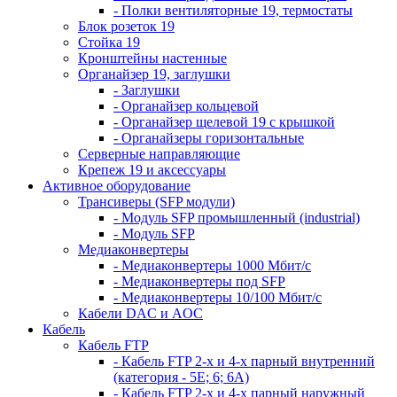
- Полки вентиляторные 19, термостаты
Блок розеток 19
Стойка 19
Кронштейны настенные
Органайзер 19, заглушки
- Заглушки
- Органайзер кольцевой
- Органайзер щелевой 19 с крышкой
- Органайзеры горизонтальные
Серверные направляющие
Крепеж 19 и аксессуары
Активное оборудование
Трансиверы (SFP модули)
- Модуль SFP промышленный (industrial)
- Модуль SFP
Медиаконвертеры
- Медиаконвертеры 1000 Мбит/с
- Медиаконвертеры под SFP
- Медиаконвертеры 10/100 Мбит/с
Кабели DAC и AOC
Кабель
Кабель FTP
- Кабель FTP 2-х и 4-х парный внутренний
(категория - 5Е; 6; 6А)
- Кабель FTP 2-х и 4-х парный наружный