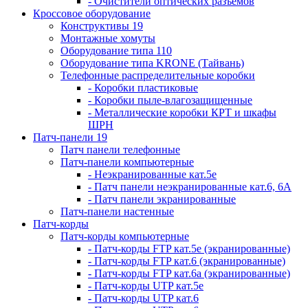
- Очистители оптических разъемов
Кроссовое оборудование
Конструктивы 19
Монтажные хомуты
Оборудование типа 110
Оборудование типа KRONE (Тайвань)
Телефонные распределительные коробки
- Коробки пластиковые
- Коробки пыле-влагозащищенные
- Металлические коробки КРТ и шкафы
ШРН
Патч-панели 19
Патч панели телефонные
Патч-панели компьютерные
- Неэкранированные кат.5е
- Патч панели неэкранированные кат.6, 6А
- Патч панели экранированные
Патч-панели настенные
Патч-корды
Патч-корды компьютерные
- Патч-корды FTP кат.5е (экранированные)
- Патч-корды FTP кат.6 (экранированные)
- Патч-корды FTP кат.6а (экранированные)
- Патч-корды UTP кат.5е
- Патч-корды UTP кат.6