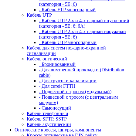
(категория - 5Е; 6)
- Кабель FTP многопарный
Кабель UTP
- Кабель UTP 2-х и 4-х парный внутренний
(категория - 5Е; 6; 6А)
- Кабель UTP 2-х и 4-х парный наружный
(категория - 5Е; 6)
- Кабель UTP многопарный
Кабель для систем пожарно-охранной
сигнализации
Кабель оптический
- Бронированный
- Для внутренней прокладки (Distribution
cable)
- Для грунта и канализации
- Для сетей FTTH
- Подвесной с тросом (модульный)
- Подвесной с тросом (с центральным
модулем)
- Самонесущий
Кабель телефонный
Кабель SFTP, SSTP
Кабель акустический
Оптические кроссы, шнуры, компоненты
Кроссы оптические на DIN-рейку