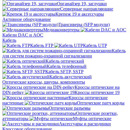
Органайзер 19, заглушки
Серверные направляющие
Крепеж 19 и аксессуары
Активное оборудование
Трансиверы (SFP модули)
Медиаконвертеры
Кабели DAC и AOC
Кабель
Кабель FTP
Кабель UTP
Кабель
для систем пожарно-охранной сигнализации
Кабель оптический
Кабель телефонный
Кабель SFTP, SSTP
Кабель акустический
Оптические кроссы, шнуры, компоненты
Кроссы оптические на
DIN-рейку
Кроссы оптические 19
Кроссы оптические
настенные
Оптические патч корды
Оптические разъемы
Оптические розетки,
аттенюаторы
Муфты оптические
Аксессуары и расходники
Кроссовое оборудование