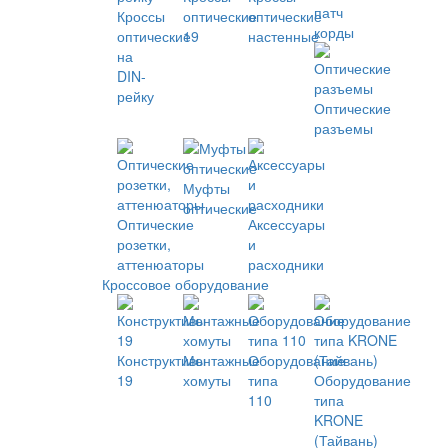
патч
Кроссы
оптические
оптические
корды
оптические
19
настенные
на
DIN-
рейку
Оптические
разъемы
Муфты
оптические
Оптические
Аксессуары
розетки,
и
аттенюаторы
расходники
Кроссовое оборудование
Конструктивы
Монтажные
Оборудование
19
хомуты
типа
Оборудование
110
типа
KRONE
(Тайвань)