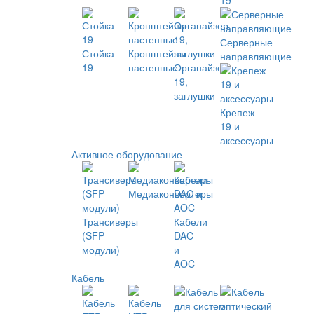
19
Серверные
Стойка
Кронштейны
направляющие
19
настенные
Органайзер
19,
заглушки
Крепеж
19 и
аксессуары
Активное оборудование
Медиаконвертеры
Трансиверы
Кабели
(SFP
DAC
модули)
и
AOC
Кабель