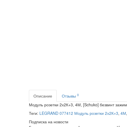
0
Описание
Отзывы
Модуль розетки 2х2К+3, 4М, [Schuko] безвинт зажимы
Теги:
LEGRAND 077412 Модуль розетки 2х2К+3
,
4М
Подписка на новости