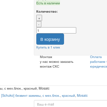
Есть в наличии
Количество:
+
-
В корзину
Купить в 1 клик
Монтаж
Оплата
у нас можно заказать
работаем 
монтаж СКС
юридичес
, с мех.блок., красный, Mosaic
,
[Schuko] безвинт зажимы
,
с мех.блок.
,
красный
,
Mosaic