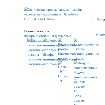
Вез
Каталог
товаров
О ко
Шкафы и стойки 19 дюймовые
Климатические
Антивандальные
Шкафы
Шкафы
шкафы
шкафы
телекоммуникационные
телекоммуникационные
настенные
напольные
Модули
Полки
вентиляторные
19 "
Блок
розеток