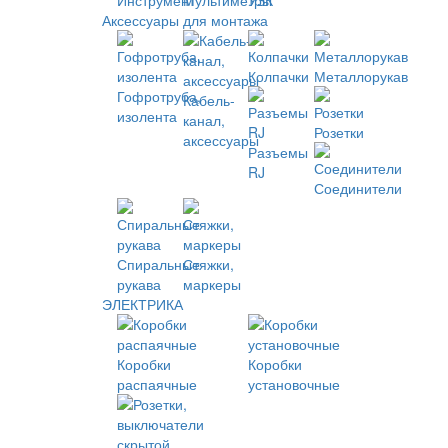
Инструмент
Мультиметры
УЗК
Аксессуары для монтажа
Колпачки
Металлорукав
Гофротруба,
Кабель-
изолента
канал,
Розетки
аксессуары
Разъемы
RJ
Соединители
Спиральные
Стяжки,
рукава
маркеры
ЭЛЕКТРИКА
Коробки
Коробки
распаячные
установочные