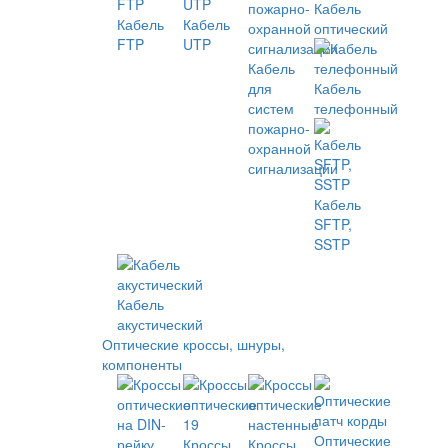
Кабель
Кабель
Кабель
оптический
FTP
UTP
Кабель
для
Кабель
систем
телефонный
пожарно-
охранной
сигнализации
Кабель
SFTP,
SSTP
Кабель
акустический
Оптические кроссы, шнуры,
компоненты
Оптические
Кроссы
Кроссы