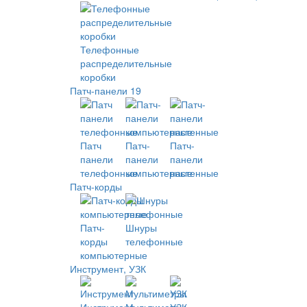
Телефонные
распределительные
коробки
Патч-панели 19
Патч
Патч-
Патч-
панели
панели
панели
телефонные
компьютерные
настенные
Патч-корды
Патч-
Шнуры
корды
телефонные
компьютерные
Инструмент, УЗК