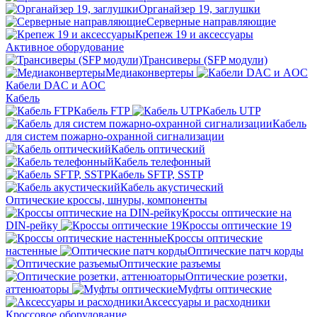
Органайзер 19, заглушки
Серверные направляющие
Крепеж 19 и аксессуары
Активное оборудование
Трансиверы (SFP модули)
Медиаконвертеры
Кабели DAC и AOC
Кабель
Кабель FTP
Кабель UTP
Кабель
для систем пожарно-охранной сигнализации
Кабель оптический
Кабель телефонный
Кабель SFTP, SSTP
Кабель акустический
Оптические кроссы, шнуры, компоненты
Кроссы оптические на
DIN-рейку
Кроссы оптические 19
Кроссы оптические
настенные
Оптические патч корды
Оптические разъемы
Оптические розетки,
аттенюаторы
Муфты оптические
Аксессуары и расходники
Кроссовое оборудование