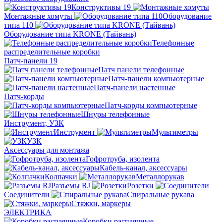
Конструктивы 19
Монтажные хомуты
Оборудование
типа 110
Оборудование типа KRONE (Тайвань)
Телефонные
распределительные коробки
Патч-панели 19
Патч панели телефонные
Патч-панели компьютерные
Патч-панели настенные
Патч-корды
Патч-корды компьютерные
Шнуры телефонные
Инструмент, УЗК
Инструмент
Мультиметры
УЗК
Аксессуары для монтажа
Гофротруба, изолента
Кабель-канал, аксессуары
Колпачки
Металлорукав
Разъемы RJ
Розетки
Соединители
Спиральные рукава
Стяжки, маркеры
ЭЛЕКТРИКА
Коробки распаячные