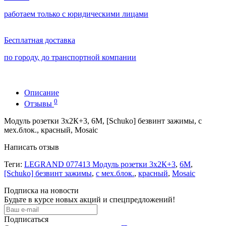
работаем только с юридическими лицами
Бесплатная доставка
по городу, до транспортной компании
Описание
0
Отзывы
Модуль розетки 3х2К+3, 6М, [Schuko] безвинт зажимы, с
мех.блок., красный, Mosaic
Написать отзыв
Теги:
LEGRAND 077413 Модуль розетки 3х2К+3
,
6М
,
[Schuko] безвинт зажимы
,
с мех.блок.
,
красный
,
Mosaic
Подписка на новости
Будьте в курсе новых акций и спецпредложений!
Подписаться