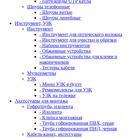
- Патч-корды UTP кат.6а
Шнуры телефонные
- Шнуры витые
- Шнуры линейные
Инструмент, УЗК
Инструмент
- Инструмент для оптического волокна
- Инструмент для очистки и обрезки
- Наборы инструментов
- Обжимные устройства
- Обжимные устройства для клемм и
наконечников
- Тестеры кабеля
Мультиметры
УЗК
- Мини УЗК в бухте
- Ремкомплекты для УЗК
- УЗК на тележке
Аксессуары для монтажа
Гофротруба, изолента
- Изолента
- Клипса монтажная
- Труба гофрированная ПВХ, серая
- Труба гофрированная ПНД, черная
Кабель-канал, аксессуары