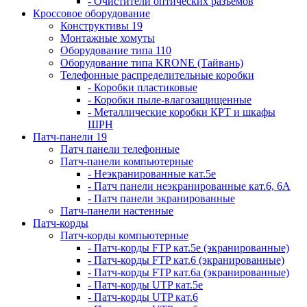
- Очистители оптических разъемов
Кроссовое оборудование
Конструктивы 19
Монтажные хомуты
Оборудование типа 110
Оборудование типа KRONE (Тайвань)
Телефонные распределительные коробки
- Коробки пластиковые
- Коробки пыле-влагозащищенные
- Металлические коробки КРТ и шкафы
ШРН
Патч-панели 19
Патч панели телефонные
Патч-панели компьютерные
- Неэкранированные кат.5е
- Патч панели неэкранированные кат.6, 6А
- Патч панели экранированные
Патч-панели настенные
Патч-корды
Патч-корды компьютерные
- Патч-корды FTP кат.5е (экранированные)
- Патч-корды FTP кат.6 (экранированные)
- Патч-корды FTP кат.6а (экранированные)
- Патч-корды UTP кат.5е
- Патч-корды UTP кат.6