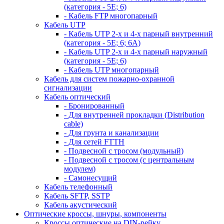
(категория - 5Е; 6)
- Кабель FTP многопарный
Кабель UTP
- Кабель UTP 2-х и 4-х парный внутренний
(категория - 5Е; 6; 6А)
- Кабель UTP 2-х и 4-х парный наружный
(категория - 5Е; 6)
- Кабель UTP многопарный
Кабель для систем пожарно-охранной
сигнализации
Кабель оптический
- Бронированный
- Для внутренней прокладки (Distribution
cable)
- Для грунта и канализации
- Для сетей FTTH
- Подвесной с тросом (модульный)
- Подвесной с тросом (с центральным
модулем)
- Самонесущий
Кабель телефонный
Кабель SFTP, SSTP
Кабель акустический
Оптические кроссы, шнуры, компоненты
Кроссы оптические на DIN-рейку