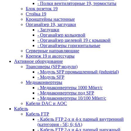
- Полки вентиляторные 19, термостаты
Блок розеток 19
Стойка 19
Кронштейны настенные
Органайзер 19, заглушки
- Заглушки
- Органайзер кольцевой
- Органайзер щелевой 19 с крышкой
- Органайзеры горизонтальные
Серверные направляющие
Крепеж 19 и аксессуары
Активное оборудование
Трансиверы (SFP модули)
- Модуль SFP промышленный (industrial)
- Модуль SFP
Медиаконвертеры
- Медиаконвертеры 1000 Мбит/с
- Медиаконвертеры под SFP
- Медиаконвертеры 10/100 Мбит/с
Кабели DAC и AOC
Кабель
Кабель FTP
- Кабель FTP 2-х и 4-х парный внутренний
(категория - 5Е; 6; 6А)
- Кабель FTP 2-х и 4-х парный наружный