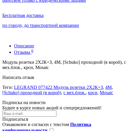
работаем только с юридическими лицами
Бесплатная доставка
по городу, до транспортной компании
Описание
0
Отзывы
Модуль розетки 2Х2К+З, 4М, [Schuko] проходной (в короб), с
мех.блок., крсн, Mosaic
Написать отзыв
Теги:
LEGRAND 077422 Модуль розетки 2Х2К+З
,
4М
,
[Schuko] проходной (в короб)
,
с мех.блок.
,
крсн
,
Mosaic
Подписка на новости
Будьте в курсе новых акций и спецпредложений!
Подписаться
Ознакомлен и согласен с текстом
Политика
конфиденциальности