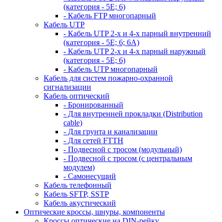
(категория - 5Е; 6)
- Кабель FTP многопарный
Кабель UTP
- Кабель UTP 2-х и 4-х парный внутренний
(категория - 5Е; 6; 6А)
- Кабель UTP 2-х и 4-х парный наружный
(категория - 5Е; 6)
- Кабель UTP многопарный
Кабель для систем пожарно-охранной
сигнализации
Кабель оптический
- Бронированный
- Для внутренней прокладки (Distribution
cable)
- Для грунта и канализации
- Для сетей FTTH
- Подвесной с тросом (модульный)
- Подвесной с тросом (с центральным
модулем)
- Самонесущий
Кабель телефонный
Кабель SFTP, SSTP
Кабель акустический
Оптические кроссы, шнуры, компоненты
Кроссы оптические на DIN-рейку