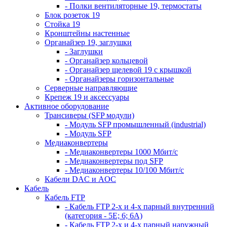
- Полки вентиляторные 19, термостаты
Блок розеток 19
Стойка 19
Кронштейны настенные
Органайзер 19, заглушки
- Заглушки
- Органайзер кольцевой
- Органайзер щелевой 19 с крышкой
- Органайзеры горизонтальные
Серверные направляющие
Крепеж 19 и аксессуары
Активное оборудование
Трансиверы (SFP модули)
- Модуль SFP промышленный (industrial)
- Модуль SFP
Медиаконвертеры
- Медиаконвертеры 1000 Мбит/с
- Медиаконвертеры под SFP
- Медиаконвертеры 10/100 Мбит/с
Кабели DAC и AOC
Кабель
Кабель FTP
- Кабель FTP 2-х и 4-х парный внутренний
(категория - 5Е; 6; 6А)
- Кабель FTP 2-х и 4-х парный наружный