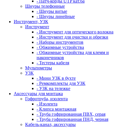
- Патч-корды UTP кат.6а
Шнуры телефонные
- Шнуры витые
- Шнуры линейные
Инструмент, УЗК
Инструмент
- Инструмент для оптического волокна
- Инструмент для очистки и обрезки
- Наборы инструментов
- Обжимные устройства
- Обжимные устройства для клемм и
наконечников
- Тестеры кабеля
Мультиметры
УЗК
- Мини УЗК в бухте
- Ремкомплекты для УЗК
- УЗК на тележке
Аксессуары для монтажа
Гофротруба, изолента
- Изолента
- Клипса монтажная
- Труба гофрированная ПВХ, серая
- Труба гофрированная ПНД, черная
Кабель-канал, аксессуары