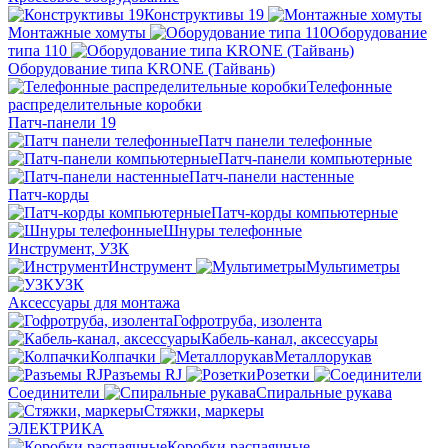
Конструктивы 19
Монтажные хомуты
Оборудование
типа 110
Оборудование типа KRONE (Тайвань)
Телефонные
распределительные коробки
Патч-панели 19
Патч панели телефонные
Патч-панели компьютерные
Патч-панели настенные
Патч-корды
Патч-корды компьютерные
Шнуры телефонные
Инструмент, УЗК
Инструмент
Мультиметры
УЗК
Аксессуары для монтажа
Гофротруба, изолента
Кабель-канал, аксессуары
Колпачки
Металлорукав
Разъемы RJ
Розетки
Соединители
Спиральные рукава
Стяжки, маркеры
ЭЛЕКТРИКА
Коробки распаячные