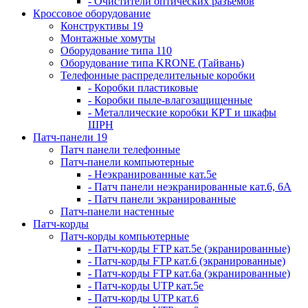
- Очистители оптических разъемов
Кроссовое оборудование
Конструктивы 19
Монтажные хомуты
Оборудование типа 110
Оборудование типа KRONE (Тайвань)
Телефонные распределительные коробки
- Коробки пластиковые
- Коробки пыле-влагозащищенные
- Металлические коробки КРТ и шкафы
ШРН
Патч-панели 19
Патч панели телефонные
Патч-панели компьютерные
- Неэкранированные кат.5е
- Патч панели неэкранированные кат.6, 6А
- Патч панели экранированные
Патч-панели настенные
Патч-корды
Патч-корды компьютерные
- Патч-корды FTP кат.5е (экранированные)
- Патч-корды FTP кат.6 (экранированные)
- Патч-корды FTP кат.6а (экранированные)
- Патч-корды UTP кат.5е
- Патч-корды UTP кат.6