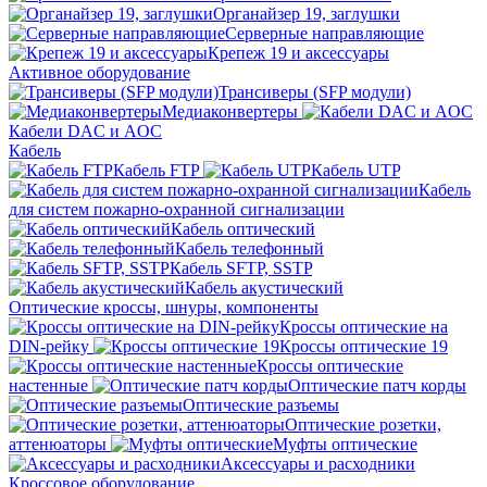
Органайзер 19, заглушки
Серверные направляющие
Крепеж 19 и аксессуары
Активное оборудование
Трансиверы (SFP модули)
Медиаконвертеры
Кабели DAC и AOC
Кабель
Кабель FTP
Кабель UTP
Кабель
для систем пожарно-охранной сигнализации
Кабель оптический
Кабель телефонный
Кабель SFTP, SSTP
Кабель акустический
Оптические кроссы, шнуры, компоненты
Кроссы оптические на
DIN-рейку
Кроссы оптические 19
Кроссы оптические
настенные
Оптические патч корды
Оптические разъемы
Оптические розетки,
аттенюаторы
Муфты оптические
Аксессуары и расходники
Кроссовое оборудование