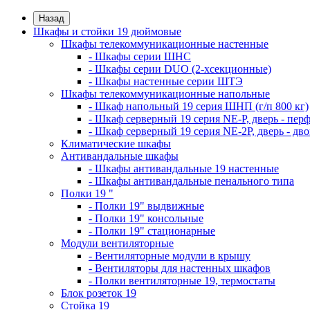
Назад
Шкафы и стойки 19 дюймовые
Шкафы телекоммуникационные настенные
- Шкафы серии ШНС
- Шкафы серии DUO (2-хсекционные)
- Шкафы настенные серии ШТЭ
Шкафы телекоммуникационные напольные
- Шкаф напольный 19 серия ШНП (г/п 800 кг)
- Шкаф серверный 19 серия NE-P, дверь - пер
- Шкаф серверный 19 серия NE-2P, дверь - д
Климатические шкафы
Антивандальные шкафы
- Шкафы антивандальные 19 настенные
- Шкафы антивандальные пенального типа
Полки 19 "
- Полки 19" выдвижные
- Полки 19" консольные
- Полки 19" стационарные
Модули вентиляторные
- Вентиляторные модули в крышу
- Вентиляторы для настенных шкафов
- Полки вентиляторные 19, термостаты
Блок розеток 19
Стойка 19