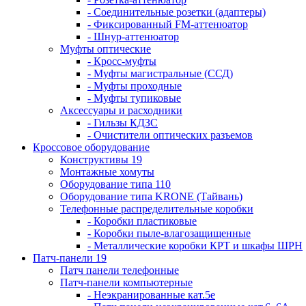
- Соединительные розетки (адаптеры)
- Фиксированный FM-аттенюатор
- Шнур-аттенюатор
Муфты оптические
- Кросс-муфты
- Муфты магистральные (ССД)
- Муфты проходные
- Муфты тупиковые
Аксессуары и расходники
- Гильзы КДЗС
- Очистители оптических разъемов
Кроссовое оборудование
Конструктивы 19
Монтажные хомуты
Оборудование типа 110
Оборудование типа KRONE (Тайвань)
Телефонные распределительные коробки
- Коробки пластиковые
- Коробки пыле-влагозащищенные
- Металлические коробки КРТ и шкафы ШРН
Патч-панели 19
Патч панели телефонные
Патч-панели компьютерные
- Неэкранированные кат.5е