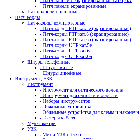
- Патч панели неэкранированные кат.6, 6А
- Патч панели экранированные
Патч-панели настенные
Патч-корды
Патч-корды компьютерные
- Патч-корды FTP кат.5е (экранированные)
- Патч-корды FTP кат.6 (экранированные)
- Патч-корды FTP кат.6а (экранированные)
- Патч-корды UTP кат.5е
- Патч-корды UTP кат.6
- Патч-корды UTP кат.6а
Шнуры телефонные
- Шнуры витые
- Шнуры линейные
Инструмент, УЗК
Инструмент
- Инструмент для оптического волокна
- Инструмент для очистки и обрезки
- Наборы инструментов
- Обжимные устройства
- Обжимные устройства для клемм и наконеч
- Тестеры кабеля
Мультиметры
УЗК
- Мини УЗК в бухте