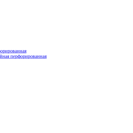
форированная
войная перфорированная