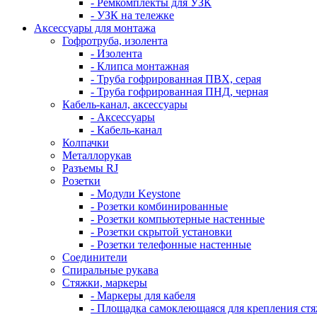
- Ремкомплекты для УЗК
- УЗК на тележке
Аксессуары для монтажа
Гофротруба, изолента
- Изолента
- Клипса монтажная
- Труба гофрированная ПВХ, серая
- Труба гофрированная ПНД, черная
Кабель-канал, аксессуары
- Аксессуары
- Кабель-канал
Колпачки
Металлорукав
Разъемы RJ
Розетки
- Модули Keystone
- Розетки комбинированные
- Розетки компьютерные настенные
- Розетки скрытой установки
- Розетки телефонные настенные
Соединители
Спиральные рукава
Стяжки, маркеры
- Маркеры для кабеля
- Площадка самоклеющаяся для крепления ст