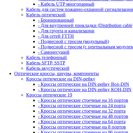
- Кабель UTP многопарный
Кабель для систем пожарно-охранной сигнализаци
Кабель оптический
- Бронированный
- Для внутренней прокладки (Distribution cable
- Для грунта и канализации
- Для сетей FTTH
- Подвесной с тросом (модульный)
- Подвесной с тросом (с центральным модулем
- Самонесущий
Кабель телефонный
Кабель SFTP, SSTP
Кабель акустический
Оптические кроссы, шнуры, компоненты
Кроссы оптические на DIN-рейку
- Кроссы оптические на DIN-рейку Box-DIN
- Кроссы оптические на DIN-рейку КОН-DIN
Кроссы оптические 19
- Кроссы оптические стоечные на 16 портов
- Кроссы оптические стоечные на 24 порта
- Кроссы оптические стоечные на 32 порта
- Кроссы оптические стоечные на 48 портов
- Кроссы оптические стоечные на 64 порта
- Кроссы оптические стоечные на 8 портов
- Кроссы оптические стоечные на 96 портов