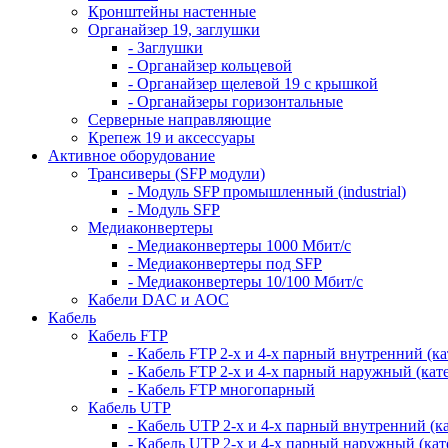
Кронштейны настенные
Органайзер 19, заглушки
- Заглушки
- Органайзер кольцевой
- Органайзер щелевой 19 с крышкой
- Органайзеры горизонтальные
Серверные направляющие
Крепеж 19 и аксессуары
Активное оборудование
Трансиверы (SFP модули)
- Модуль SFP промышленный (industrial)
- Модуль SFP
Медиаконвертеры
- Медиаконвертеры 1000 Мбит/с
- Медиаконвертеры под SFP
- Медиаконвертеры 10/100 Мбит/с
Кабели DAC и AOC
Кабель
Кабель FTP
- Кабель FTP 2-х и 4-х парный внутренний (кат
- Кабель FTP 2-х и 4-х парный наружный (кате
- Кабель FTP многопарный
Кабель UTP
- Кабель UTP 2-х и 4-х парный внутренний (кат
- Кабель UTP 2-х и 4-х парный наружный (кате