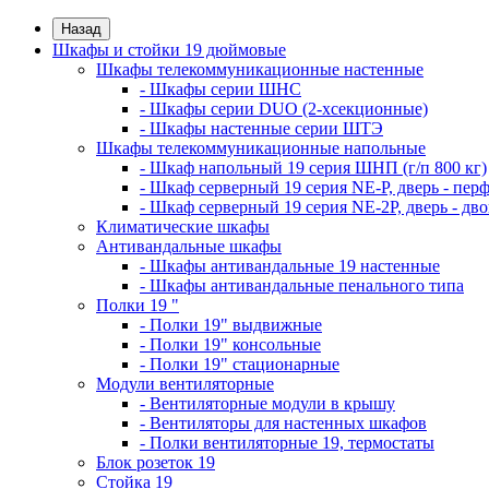
Назад
Шкафы и стойки 19 дюймовые
Шкафы телекоммуникационные настенные
- Шкафы серии ШНС
- Шкафы серии DUO (2-хсекционные)
- Шкафы настенные серии ШТЭ
Шкафы телекоммуникационные напольные
- Шкаф напольный 19 серия ШНП (г/п 800 кг)
- Шкаф серверный 19 серия NE-P, дверь - пер
- Шкаф серверный 19 серия NE-2P, дверь - д
Климатические шкафы
Антивандальные шкафы
- Шкафы антивандальные 19 настенные
- Шкафы антивандальные пенального типа
Полки 19 "
- Полки 19" выдвижные
- Полки 19" консольные
- Полки 19" стационарные
Модули вентиляторные
- Вентиляторные модули в крышу
- Вентиляторы для настенных шкафов
- Полки вентиляторные 19, термостаты
Блок розеток 19
Стойка 19