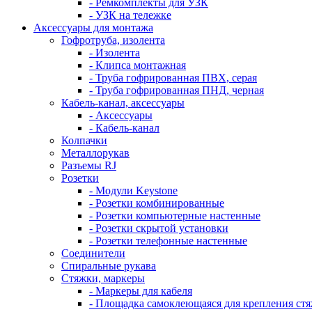
- Ремкомплекты для УЗК
- УЗК на тележке
Аксессуары для монтажа
Гофротруба, изолента
- Изолента
- Клипса монтажная
- Труба гофрированная ПВХ, серая
- Труба гофрированная ПНД, черная
Кабель-канал, аксессуары
- Аксессуары
- Кабель-канал
Колпачки
Металлорукав
Разъемы RJ
Розетки
- Модули Keystone
- Розетки комбинированные
- Розетки компьютерные настенные
- Розетки скрытой установки
- Розетки телефонные настенные
Соединители
Спиральные рукава
Стяжки, маркеры
- Маркеры для кабеля
- Площадка самоклеющаяся для крепления ст