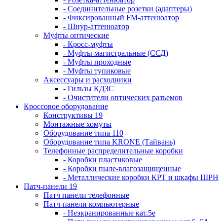
- Соединительные розетки (адаптеры)
- Фиксированный FM-аттенюатор
- Шнур-аттенюатор
Муфты оптические
- Кросс-муфты
- Муфты магистральные (ССД)
- Муфты проходные
- Муфты тупиковые
Аксессуары и расходники
- Гильзы КДЗС
- Очистители оптических разъемов
Кроссовое оборудование
Конструктивы 19
Монтажные хомуты
Оборудование типа 110
Оборудование типа KRONE (Тайвань)
Телефонные распределительные коробки
- Коробки пластиковые
- Коробки пыле-влагозащищенные
- Металлические коробки КРТ и шкафы ШРН
Патч-панели 19
Патч панели телефонные
Патч-панели компьютерные
- Неэкранированные кат.5е