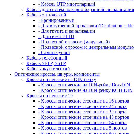
- Кабель UTP многопарный
Кабель для систем пожарно-охранной сигнализаци
Кабель оптический
- Бронированный
- Для внутренней прокладки (Distribution cable
- Для грунта и канализации
- Для сетей FTTH
- Подвесной с тросом (модульный)
- Подвесной с тросом (с центральным модулем
- Самонесущий
Кабель телефонный
Кабель SFTP, SSTP
Кабель акустический
Оптические кроссы, шнуры, компоненты
Кроссы оптические на DIN-рейку
- Кроссы оптические на DIN-рейку Box-DIN
- Кроссы оптические на DIN-рейку КОН-DIN
Кроссы оптические 19
- Кроссы оптические стоечные на 16 портов
- Кроссы оптические стоечные на 24 порта
- Кроссы оптические стоечные на 32 порта
- Кроссы оптические стоечные на 48 портов
- Кроссы оптические стоечные на 64 порта
- Кроссы оптические стоечные на 8 портов
- Кроссы оптические стоечные на 96 портов