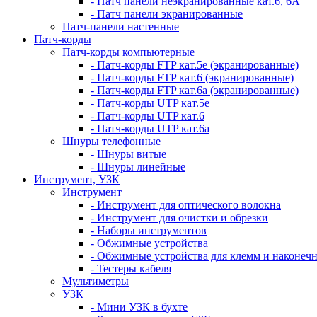
- Патч панели неэкранированные кат.6, 6А
- Патч панели экранированные
Патч-панели настенные
Патч-корды
Патч-корды компьютерные
- Патч-корды FTP кат.5е (экранированные)
- Патч-корды FTP кат.6 (экранированные)
- Патч-корды FTP кат.6а (экранированные)
- Патч-корды UTP кат.5е
- Патч-корды UTP кат.6
- Патч-корды UTP кат.6а
Шнуры телефонные
- Шнуры витые
- Шнуры линейные
Инструмент, УЗК
Инструмент
- Инструмент для оптического волокна
- Инструмент для очистки и обрезки
- Наборы инструментов
- Обжимные устройства
- Обжимные устройства для клемм и наконеч
- Тестеры кабеля
Мультиметры
УЗК
- Мини УЗК в бухте