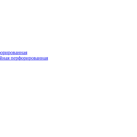
форированная
войная перфорированная